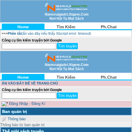
Niemvuigiaitri.Xtgem.Com
Nơi Hội Tụ Mọt Sách
Home
Tìm Kiếm
Ph.Chat
>>>
Phím tắt
(ấn vào đây nếu thấy Xtscript error: timeout)
Công cụ tìm kiếm truyện bởi Google
Niemvuigiaitri.Xtgem.Com
Nơi Hội Tụ Mọt Sách
Home
Tìm Kiếm
Ph.Chat
ẤN VÀO ĐÂY ĐỂ VỀ TRANG CHỦ
Công cụ tìm kiếm truyện bởi Google
Đăng Nhập
·
Đăng Kí
Ban quản trị
Thông báo
Thông báo từ ban quản trị
Thế giới sách truyện