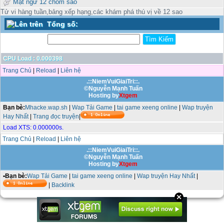
Mật ngữ 12 chòm sao
Tử vi hàng tuần,bảng xếp hạng,các khám phá thú vị về 12 sao
Tổng số:
CPU Load : 0.000398
Trang Chủ
|
Reload
|
Liên hệ
.::NiemVuiGiaiTri::.
©Nguyễn Mạnh Tuấn
Hosting by
Xtgem
Bạn bè:
Mhacke.wap.sh
|
Wap Tải Game
|
tai game xeeng online
|
Wap truyện
Hay Nhất
|
Trang đọc truyện
|
Load XTS: 0.000000s.
Trang Chủ
|
Reload
|
Liên hệ
.::NiemVuiGiaiTri::.
©Nguyễn Mạnh Tuấn
Hosting by
Xtgem
•Bạn bè:
Wap Tải Game
|
tai game xeeng online
|
Wap truyện Hay Nhất
|
|
Backlink