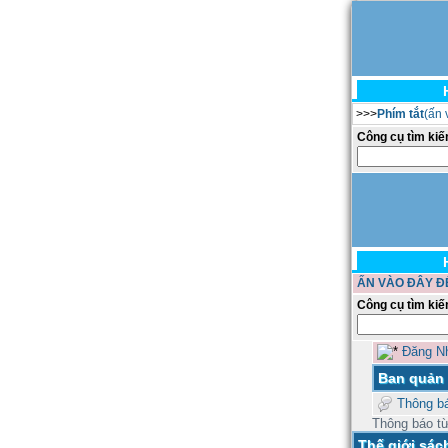
>>>
Phím tắt
(ấn
Công cụ tìm kiê
ẤN VÀO ĐÂY Đ
Công cụ tìm kiê
Đăng N
Ban quản t
Thông ba
Thông báo từ
Thế giới sác