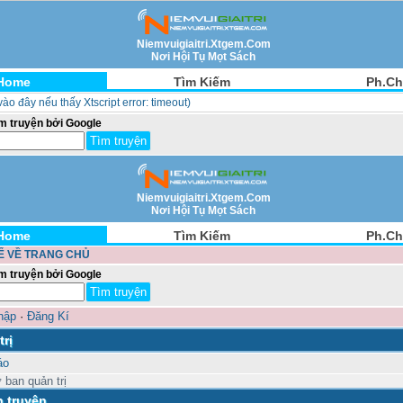
Niemvuigiaitri.Xtgem.Com
Nơi Hội Tụ Mọt Sách
Home
Tìm Kiếm
Ph.Ch
 vào đây nếu thấy Xtscript error: timeout)
́m truyện bởi Google
Niemvuigiaitri.Xtgem.Com
Nơi Hội Tụ Mọt Sách
Home
Tìm Kiếm
Ph.Ch
Ể VỀ TRANG CHỦ
́m truyện bởi Google
hập
·
Đăng Kí
rị
́o
 ban quản trị
h truyện