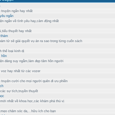
n
 truyện ngắn hay nhất
 yêu ngắn
n ngắn về tình yêu hay,cảm động nhất
i,tiểu thuyết hay nhất
 thám
́m tử sẽ giải quyết vụ án ra sao trong từng cuốn sách
 thể loại kinh dị
 hồn
̣n đáng suy ngẫm,làm đẹp tâm hồn người
n voz hay nhất từ các vozer
i
 truyện cười cho mọi người quên đi ưu phiền
́ch
ác sự tích,truyền thuyết
ọc
ới nhất về khoa học,các khám phá thú vị
y
h,mẹo chăm sóc da,...hữu ích cho bạn