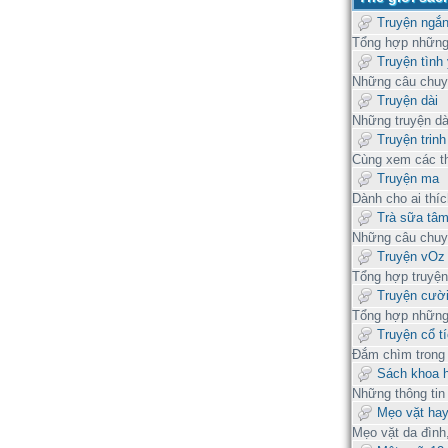
Truyện ngắ
Tổng hợp những
Truyện tình
Những câu chuyệ
Truyện dài
Những truyện dà
Truyện trinh
Cùng xem các tha
Truyện ma
Dành cho ai thích
Trà sữa tâm
Những câu chuyê
Truyện vOz
Tổng hợp truyệ
Truyện cườ
Tổng hợp những
Truyện cổ ti
Đắm chìm trong c
Sách khoa h
Những thông tin m
Mẹo vặt ha
Mẹo vặt da đìn