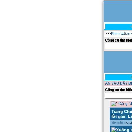
>>>
Phím tắt
(ấn
Công cụ tìm kiê
ẤN VÀO ĐÂY Đ
Công cụ tìm kiê
Đăng N
Trang Ch
lời giải: 
Tìm kiếm
| Ai đ