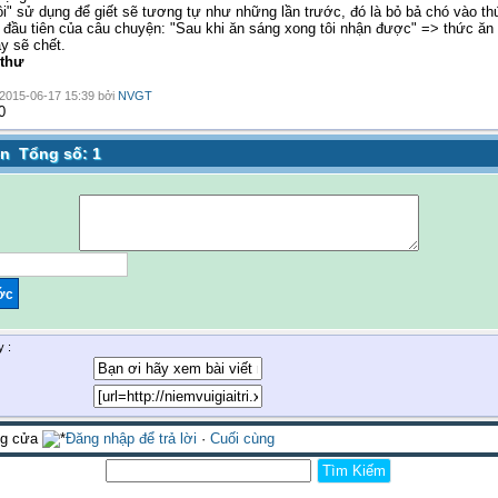
ôi" sử dụng để giết sẽ tương tự như những lần trước, đó là bỏ bả chó vào th
ết đầu tiên của câu chuyện: "Sau khi ăn sáng xong tôi nhận được" => thức ăn
ày sẽ chết.
 thư
 2015-06-17 15:39 bởi
NVGT
0
Tổng số: 1
y :
óng cửa
Đăng nhập để trả lời
·
Cuối cùng