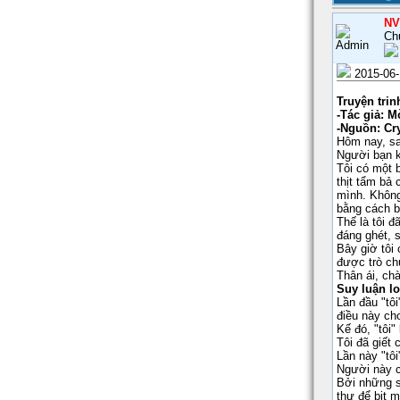
NV
Ch
2015-06-
Truyện trin
-Tác giả: 
-Nguồn: Cr
Hôm nay, sa
Người bạn k
Tôi có một 
thịt tẩm bả 
mình. Không 
bằng cách b
Thế là tôi đ
đáng ghét, 
Bây giờ tôi
được trò ch
Thân ái, chà
Suy luận lo
Lần đầu "tôi
điều này ch
Kế đó, "tôi
Tôi đã giết
Lần này "tôi
Người này c
Bởi những sa
thư để bịt m