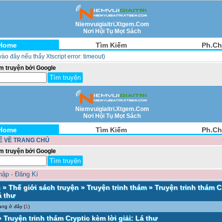
Niemvuigiaitri.Xtgem.Com
Nơi Hội Tụ Mọt Sách
Home
Tìm Kiếm
Ph.Ch
 vào đây nếu thấy Xtscript error: timeout)
́m truyện bởi Google
Niemvuigiaitri.Xtgem.Com
Nơi Hội Tụ Mọt Sách
Home
Tìm Kiếm
Ph.Ch
Ể VỀ TRANG CHỦ
́m truyện bởi Google
hập
·
Đăng Kí
ủ
»
Thế giới sách truyện
»
Truyện trinh thám
» Truyện trinh thám C
Lá thư
ang ở đây (
1
)
» Truyện trinh thám Cryptic kèm lời giải: Lá thư