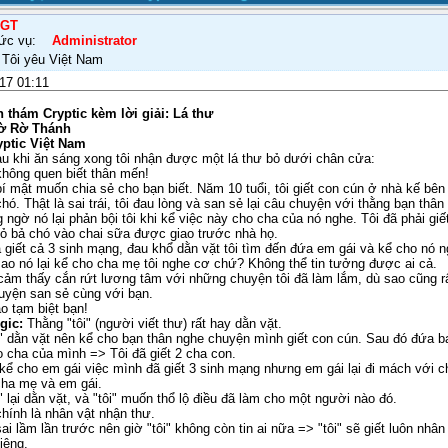
GT
ức vụ:
Administrator
Tôi yêu Việt Nam
17 01:11
h thám Cryptic kèm lời giải: Lá thư
Mờ Rờ Thánh
yptic Việt Nam
u khi ăn sáng xong tôi nhận được một lá thư bỏ dưới chân cửa:
hông quen biết thân mến!
bí mật muốn chia sẻ cho bạn biết. Năm 10 tuổi, tôi giết con cún ở nhà kế bê
chó. Thật là sai trái, tôi đau lòng và san sẻ lại câu chuyện với thằng bạn thân
ngờ nó lại phản bội tôi khi kể việc này cho cha của nó nghe. Tôi đã phải giế
ỏ bả chó vào chai sữa được giao trước nhà họ.
ã giết cả 3 sinh mạng, đau khổ dằn vặt tôi tìm đến đứa em gái và kể cho nó n
sao nó lại kể cho cha mẹ tôi nghe cơ chứ? Không thể tin tưởng được ai cả.
 cảm thấy cắn rứt lương tâm với những chuyện tôi đã làm lắm, dù sao cũng rấ
uyện san sẻ cùng với bạn.
o tạm biệt bạn!
gic:
Thằng "tôi" (người viết thư) rất hay dằn vặt.
" dằn vặt nên kể cho bạn thân nghe chuyện mình giết con cún. Sau đó đứa bạn 
o cha của mình => Tôi đã giết 2 cha con.
" kể cho em gái việc mình đã giết 3 sinh mạng nhưng em gái lại đi mách với 
 cha mẹ và em gái.
" lại dằn vặt, và "tôi" muốn thổ lộ điều đã làm cho một người nào đó.
hính là nhân vật nhận thư.
i lầm lần trước nên giờ "tôi" không còn tin ai nữa => "tôi" sẽ giết luôn nhân
iệng.