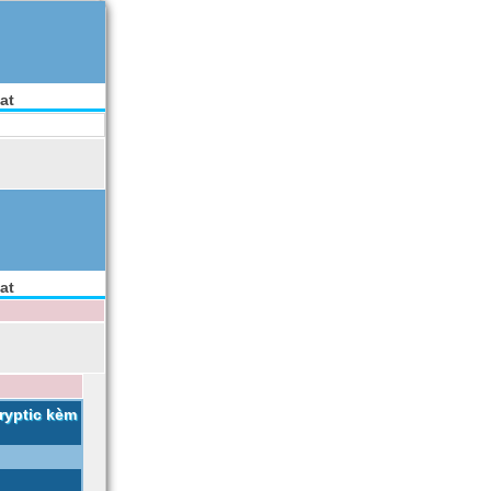
at
at
ryptic kèm