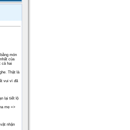
n bằng món
 nhất của
t cả hai
ghe. Thật là
t vui vì đã
lại tiết lộ
cha mẹ =>
 vật nhận