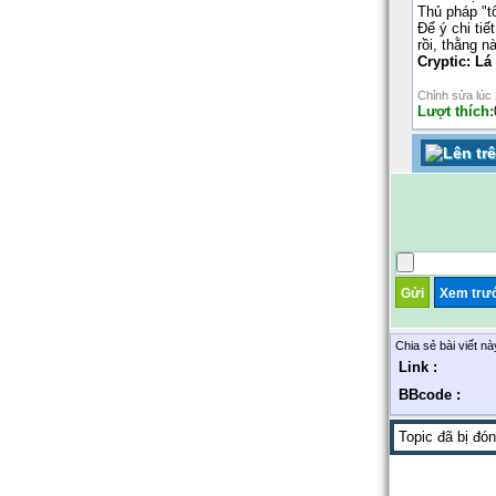
Thủ pháp "t
Để ý chi ti
rồi, thằng n
Cryptic: Lá
Chỉnh sửa lúc
Lượt thích:
Chia sẻ bài viết nà
Link :
BBcode :
Topic đã bị đ