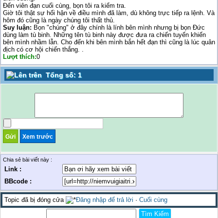
Đến viên đạn cuối cùng, bọn tôi ra kiểm tra.
Giờ tôi thật sự hối hận về điều mình đã làm, dù không trực tiếp ra lệnh. Và
hôm đó cũng là ngày chúng tôi thất thủ.
Suy luận:
Bọn "chúng" ở đây chính là lính bên mình nhưng bị bọn Đức
dùng làm tù binh. Những tên tù binh này được đưa ra chiến tuyến khiến
bên mình nhầm lẫn. Cho đến khi bên mình bắn hết đạn thì cũng là lúc quân
địch có cơ hội chiến thắng. .
Lượt thích:
0
Tổng số: 1
Chia sẻ bài viết này :
Link :
BBcode :
Topic đã bị đóng cửa
Đăng nhập để trả lời
·
Cuối cùng