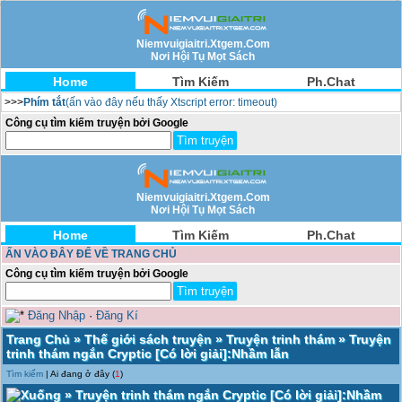
Niemvuigiaitri.Xtgem.Com
Nơi Hội Tụ Mọt Sách
Home
Tìm Kiếm
Ph.Chat
>>>
Phím tắt
(ấn vào đây nếu thấy Xtscript error: timeout)
Công cụ tìm kiếm truyện bởi Google
Niemvuigiaitri.Xtgem.Com
Nơi Hội Tụ Mọt Sách
Home
Tìm Kiếm
Ph.Chat
ẤN VÀO ĐÂY ĐỂ VỀ TRANG CHỦ
Công cụ tìm kiếm truyện bởi Google
Đăng Nhập
·
Đăng Kí
Trang Chủ
»
Thế giới sách truyện
»
Truyện trinh thám
» Truyện
trinh thám ngắn Cryptic [Có lời giải]:Nhầm lẫn
Tìm kiếm
| Ai đang ở đây (
1
)
» Truyện trinh thám ngắn Cryptic [Có lời giải]:Nhầm