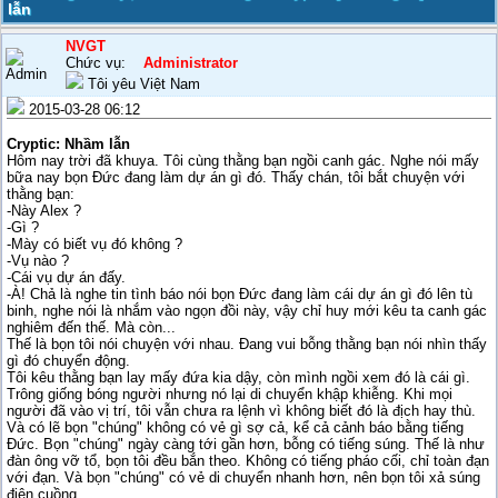
lẫn
NVGT
Chức vụ:
Administrator
Tôi yêu Việt Nam
2015-03-28 06:12
Cryptic: Nhầm lẫn
Hôm nay trời đã khuya. Tôi cùng thằng bạn ngồi canh gác. Nghe nói mấy
bữa nay bọn Đức đang làm dự án gì đó. Thấy chán, tôi bắt chuyện với
thằng bạn:
-Này Alex ?
-Gì ?
-Mày có biết vụ đó không ?
-Vụ nào ?
-Cái vụ dự án đấy.
-À! Chả là nghe tin tình báo nói bọn Đức đang làm cái dự án gì đó lên tù
binh, nghe nói là nhắm vào ngọn đồi này, vậy chỉ huy mới kêu ta canh gác
nghiêm đến thế. Mà còn...
Thế là bọn tôi nói chuyện với nhau. Đang vui bỗng thằng bạn nói nhìn thấy
gì đó chuyển động.
Tôi kêu thằng bạn lay mấy đứa kia dậy, còn mình ngồi xem đó là cái gì.
Trông giống bóng người nhưng nó lại di chuyển khập khiễng. Khi mọi
người đã vào vị trí, tôi vẫn chưa ra lệnh vì không biết đó là địch hay thù.
Và có lẽ bọn "chúng" không có vẻ gì sợ cả, kể cả cảnh báo bằng tiếng
Đức. Bọn "chúng" ngày càng tới gần hơn, bỗng có tiếng súng. Thế là như
đàn ông vỡ tổ, bọn tôi đều bắn theo. Không có tiếng pháo cối, chỉ toàn đạn
với đạn. Và bọn "chúng" có vẻ di chuyển nhanh hơn, nên bọn tôi xả súng
điên cuồng.