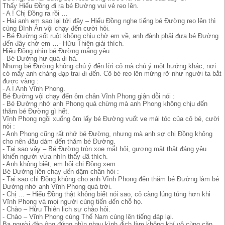
Thấy Hiểu Đồng đi ra bé Đường vui vẻ reo lên.
- A ! Chị Đồng ra rồi …
- Hai anh em sao lại tới đây – Hiểu Đồng nghe tiếng bé Đường reo lên thì
cùng Đình Ân vội chạy đến cười hỏi.
- Bé Đường sốt ruột không chịu chờ em về, anh đành phải đưa bé Đường
đến đây chờ em …- Hữu Thiên giải thích.
Hiểu Đồng nhìn bé Đường mắng yêu :
- Bé Đường hư quá đi hà.
Nhưng bé Đường không chú ý đến lời cô mà chú ý một hướng khác, nơi
có mấy anh chàng đạp trai đi đến. Cô bé reo lên mừng rỡ như người ta bắt
được vàng :
- A ! Anh Vĩnh Phong.
Bé Đường vội chạy đến ôm chân Vĩnh Phong giận dỗi nói :
- Bé Đường nhớ anh Phong quá chừng mà anh Phong không chịu đến
thăm bé Đường gì hết.
Vĩnh Phong ngồi xuống ôm lấy bé Đường vuốt ve mái tóc của cô bé, cười
nói :
- Anh Phong cũng rất nhớ bé Đường, nhưng mà anh sợ chị Đồng không
cho nên đâu dám đến thăm bé Đường.
- Tại sao vậy – Bé Đường tròn xoe mắt hỏi, gương mặt thật đáng yêu
khiến người vừa nhìn thấy đã thích.
- Anh không biết, em hỏi chị Đồng xem .
Bé Đường liền chạy đến dậm chân hỏi :
- Tại sao chị Đồng không cho anh Vĩnh Phong đến thăm bé Đường làm bé
Đường nhớ anh Vĩnh Phong quá trời.
- Chị … – Hiểu Đồng thật không biết nói sao, cô càng lúng túng hơn khi
Vĩnh Phong và mọi người cùng tiến đến chỗ họ.
- Chào – Hửu Thiên lịch sự chào hỏi.
- Chào – Vĩnh Phong cùng Thế Nam cùng lên tiếng đáp lại.
Ba người đàn ông đứng nhìn nhau kình địch làm không khí vô cùng căn