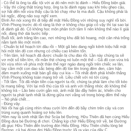
- Có thể là ông ta đắc tội với ai đó nên mới bị đánh – Hiểu Đồng biện giải.
- Vậy thì cũng thật trùng hợp, ông ta bị đánh ngay sau khi trêu ghẹo cậu,
sợ hãi đến nỗi vừa thấy cậu là bỏ chạy như bị ma đuổi. Cậu không phải là
kẻ ngốc, động não suy nghĩ xem.
Đình Ân nói xong thì đi tiếp để mặt Hiểu Đồng với những suy nghĩ rối bời.
Vĩnh Phong trước đó rõ ràng là thờ ơ không chịu giúp cô vậy thì tại sao lại
đi đánh gã đó. Cô không học môn phân tích tâm lí nên không thể nào lí giải
nổi, đàng thở dài bước tiếp .
Buổi tối, ánh trăng lên cao, nơi những khu đất bỏ hoang, một căn nhà trống
nằm lạnh lẽo một mình.
- Chuẩn bị kế hoạch tới đâu rồi – Một gã béo đang ngồi kênh kiệu hất mặt
hỏi một tên đô con nhưng có chiều cao khiêm tốn.
- Yên tâm, kế hoạch đã được chuẩn bị chu đáo rồi. Lần này chúng ta sẽ
vơ một số tiền lớn, rồi mần thịt chúng nó luôn một thể – Gã đô con vừa trả
lời vừa nhìn về phía một thân thể ngơ ngáo đang ngồi trên chiếc xe lăn,
tay cầm một con dao sắc béng đến độ lóe lên trong đêm đen, căm hận
đâm mạnh xuống mặt bàn gỗ dày cui kia – Tôi nhất định phải khiến thằng
Vĩnh Phong không toàn mạng trở về. Liều chết với nó tới cùng.
- Tốt lắm. Tôi đã nhận tiền của người ta rồi, chúng ta phải làm cho tốt kẻo
bị mang tiếng. Với lại mối thù của tôi và anh với thằng nhóc đó không thể
không trả – Lão béo cười gằn nói, ánh mắt lão đầy hiểm ác, khiến cho
người ta phát lạnh nhất là đứng giữa nơi vắng vẻ trong bóng đêm thế này
– Nó phải chết…
- Đúng vậy.
Nói rồi hai gã cùng nhìn nhau cười lớn đến độ bầy chim trên cây và con
trùng xung quanh hoảng sợ kêu lên.
Hôm nay là sinh nhật lần thứ 5của bé Đường, Hữu Thiên đã hẹn cùng Hiểu
Đồng đưa bé Đường đi chơi. Chẳng kịp chờ Hiểu Đồng trở về, bé Đường
đã giục Hữu Thiên đến trường đón Hiểu Đồng. Hữu Thiên chiều lòng bé
Đường, cả hai đứng đợi Hiểu Đồng trước lối ra vào của dãy C.