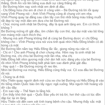
thẳng, Đình Ân vội lên tiếng xua đuổi sự căng thẳng đó.
- Bé Đường hôm nay sinh nhật em định đi đâu.
- Chị Đồng hứa cho em đi chơi ở công viên – Bé Đường trả lời rồi quay
sang Vĩnh Phong nói – Anh Vĩnh Phong cũng đi chung với em nha.
Vĩnh Phong quay lại đằng sau cầm lấy con thỏ nhồi bông màu trắng muốt
rất đẹp từ tay một đàn em đưa cho bé Đường nói :
- Chúc mừng sinh nhật bé Đường, đây là quà anh tặng em. Em có thích
không ?
Bé Đường mững rỡ gật đầu, ôm chầm lấy con thỏ, dụi dụi mặt vào bộ lông
mịn màng một cách thích thú.
- Nhưng mà anh Phong không thể đi cùng bé Đường được vì chị Đồng
không cho – Vĩnh Phong vừa nói vừa tinh quái nhìn Hiểu Đồng khiến cô đó
bừng cả mặt.
Bé Đường liền nắm tay Hiểu Đồng lắc lắc, giọng nũng nịu năn nỉ.
- Chị ơi ! Cho anh Phong đi chơi chung nha. Hôm nay là sinh nhật bé
Đường mà, chị chìu bé Đường một lần nha, nha chị.
Hiểu Đồng hết nhìn gương mặt chờ đợi hết sức đáng yêu của bé Đường
rồi nhìn Vĩnh Phong không biết phải làm sao đành phải gật đầu.
- Hay quá ! – Bé Đường mừng rỡ reo lên.
Nhìn bé Đường vui mừng, Hiểu Đồng cũng thấy vui. Cô xoa đầu bé Đường
rồi nói.
- Chúng ta đi thôi.
Hữu Thiên quay người định mở cửa xe cho bé Đường và Hiểu Đồng đi vào
thì bỗng nhiên Quốc bảo ôm lấy ngực ngã xuống. Mọi người hốt hoảng vội
dở cậu dậy.
- Em sao vậy – Thế Nam lo lắng hỏi.
- Em thấy khó thở quá – Quốc Bảo yếu ớt trả lời, hơi thở cậu có lúc dồn
dập lúc lại im lặng.
Hữu Thiên vội đến xem xét tình trạng bệnh cho cậu. Nhưng thấy sắc mặt