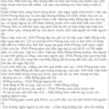
khó chịu. Một bàn tay nhẹ nhàng đến vỗ nhẹ vào lưng cậu khiến cậu cảm
thấy thoải mái hơn rất nhiều. Lát sau cậu không còn cảm thấy muốn ói
nữa.
Chiếc khăn màu vàng thơm lừng được xếp ngay ngắn chìa trước mặt cậu.
Vĩnh Phong đưa tay ra cầm lấy nhưng không chỉ chiếc khăn mà còn cả
bàn tay nhỏ nhắn của người trước mặt. Nhưng Hiểu Đồng lập tức thu tay
lại, cô quay người đi chỗ khác không muốn nhìn vào ánh mắt của Vĩnh
Phong. Bởi vì mỗi khi nhìn vào ánh mắt ấy thì cô luôn thấy bản thân trờ
nên mềm yếu, không thể tự chủ được trước ánh mắt quyến rũ chết người
đó.
Nhíu mày một cái, Vĩnh Phong lặp tức giả vờ ho sặc sụa, Hiểu Đồng mắc
bẫy ngay lặp tức. Cô cứ tưởng Vĩnh Phong sau cơn ói làm khô cổ họng
dẫn đến ho nhiều như thế, liền quay lại giúp Vĩnh Phong vuốt ngực ngăn
chặn cơn ho. Vĩnh Phong gian xảo đâu ngu dại gì mà bỏ lỡ cơ hội ngàn
năm có một này. Lập tức nắm chặt tay Hiểu Đồng không buông. Hai người
ở vào thế giằng co nhau, kẻo kéo người giữ. Vĩnh Phong nhìn gương mặt
bực tức, đôi môi cong lên của Hiểu Đồng dễ thương đến nỗi cậu chỉ muốn
hôn lên đó ngay lặp tức.
Cười khẽ một cái, chẳng cần tốn quá nhiều sức lực, Vĩnh Phong kéo nhẹ
một cái, Hiểu Đồng đã nằm gọn trong vòng tay của cậu. Xiết thật chặt thân
hình nhỏ nhắn trong vòng tay mình, gửi vào đó sự nhớ nhung vô hạn.
- Buông em ra – Hiểu Đồng giận dữ nói.
- Không buông – Vĩnh Phong ngang tàn nói.
- Anh đúng là đồ vô loại, xấu xa mà – Hiểu Đồng mắng.
- Em đang nói là em yêu anh à – Vĩnh Phong cười khúc khích hỏi.
- Ai nói là yêu anh hồi nào chứ – Hiểu Đồng trợn mắt bó tay trước kẻ
ngang ngược này.
Vĩnh Phong gian manh giải thích, nụ cười đắc chí nở trên khóe môi quyến
rũ.
- Em không nghe người ta nói sao : » Đàn ông không xấu, phụ nữ không