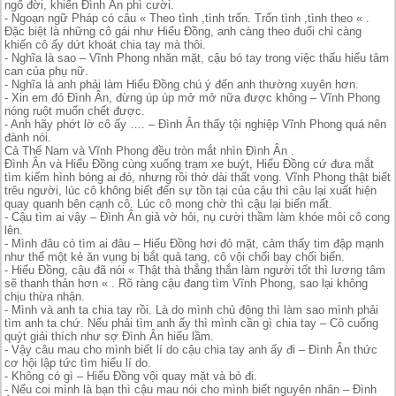
ngố đời, khiến Đình Ân phì cười.
- Ngoạn ngữ Pháp có câu « Theo tình ,tình trốn. Trốn tình ,tình theo « .
Đặc biệt là những cô gái như Hiểu Đồng, anh càng theo đuổi chỉ càng
khiến cô ấy dứt khoát chia tay mà thôi.
- Nghĩa là sao – Vĩnh Phong nhăn mặt, cậu bó tay trong việc thấu hiểu tâm
can của phụ nữ.
- Nghĩa là anh phải làm Hiểu Đồng chú ý đến anh thường xuyên hơn.
- Xin em đó Đình Ân, đừng úp úp mở mở nữa được không – Vĩnh Phong
nóng ruột muốn chết được.
- Anh hãy phớt lờ cô ấy …. – Đình Ân thấy tội nghiệp Vĩnh Phong quá nên
đành nói.
Cả Thế Nam và Vĩnh Phong đều tròn mắt nhìn Đình Ân .
Đình Ân và Hiểu Đồng cùng xuống trạm xe buýt, Hiểu Đồng cứ đưa mắt
tìm kiếm hình bóng ai đó, nhưng rồi thở dài thất vọng. Vĩnh Phong thật biết
trêu người, lúc cô không biết đến sự tồn tại của cậu thì cậu lại xuất hiện
quay quanh bên cạnh cô. Lúc cô mong chờ thì cậu lại biến mất.
- Cậu tìm ai vậy – Đình Ân giả vờ hỏi, nụ cười thầm làm khóe môi cô cong
lên.
- Mình đâu có tìm ai đâu – Hiểu Đồng hơi đỏ mặt, cảm thấy tim đập mạnh
như thể một kẻ ăn vụng bị bắt quả tang, cô vội chối bay chối biến.
- Hiểu Đồng, cậu đã nói « Thật thà thẳng thắn làm người tốt thì lương tâm
sẽ thanh thản hơn « . Rõ ràng cậu đang tìm Vĩnh Phong, sao lại không
chịu thừa nhận.
- Mình và anh ta chia tay rồi. Là do mình chủ động thì làm sao mình phải
tìm anh ta chứ. Nếu phải tìm anh ấy thì mình cần gì chia tay – Cô cuống
quýt giải thích như sợ Đình Ân hiểu lầm.
- Vậy câu mau cho mình biết lí do cậu chia tay anh ấy đi – Đình Ân thức
cơ hội lập tức tìm hiểu lí do.
- Không có gì – Hiểu Đồng vội quay mặt và bỏ đi.
- Nếu coi mình là bạn thì cậu mau nói cho mình biết nguyên nhân – Đình