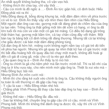
Ân nhất quyết không buông tha, cô vặn vẹo hỏi.
- Không thích thì chia tay, chỉ vậy thôi …
- Cậu coi mình là đồ ngốc à …- Đình Ân tức giận hỏi, cô định buộc Hiểu
Đồng phải nói ra thì …
Hiểu Đồng đang đi, bỗng đứng khựng lại, mắt đăm đăm nhìn về phía trước
có vẻ lo sợ. Đình Ân thấy vậy vội nhìn theo tầm nhìn của Hiểu Đồng.
Một người đàn ông cao ráo, gương mặt rất đáng ghét do chồm râu của ông
ta tạo nên. Trông ông ta thật giống một tên dê xồm có hạng, vì ông ta đã
lớn tuổi rồi mà còn ve vãn một cô gái trẻ măng. Có điều bộ dạng gã trông
thật thảm hại, gương mặt bầm tím, cả tay chân cũng đầy vết thâm. Một
bàn tay bị băng bột cố định trông rất đáng thương. Nhưng tất cả lại không
che giấu được cái bản mặt dâm đãng phóng túng.
Gã đàn ông đi hớn hở, miệng cười không ngớt nắm tay cô gái trẻ đó tiến
về phía hai người. Nhưng khi gã quay lại nhìn thật kỹ hai cô gái trước mặt
thì bắt đầu hoảng hốt rồi quay đầu bỏ chạy một mạch, không đối hoài gi
đến cô gái đi cùng gã, mặc cho cô ta réo gọi đuổi theo.
- Cậu quen ông ta à – Đình Ân thấy lạ tò mò hỏi :
- Ông ta chính là gã chủ tiệm phở mà lần trước mình kể. Thì ra bồ nhí của
ông ta ở khu vựa này, cho nên mình mới gặp ông ta. Thiệt là xui xẻo mà –
Hiểu Đồng bực bội nói.
Nhưng Đình Ân mĩm cười nói :
- Mình thì cho rằng kẻ xuôi xẻo chính là ông ta. Cậu không thấy người ông
ta toàn là vết thương vì đã gặp cậu hay sao.
- Ý cậu là sao – Hiểu Đồng nhăn nhó hỏi.
- Chẳng phải Vĩnh Phong đã thay cậu báo đáp ông ta hay sao – Đình Ân
giải thích.
- Không thể nào – Hiểu Đồng lắc đầu nói .
- Sao lại không thể, chuyện ông ta gặp cậu chỉ có cậu, mình và Vĩnh
Phong biết. Mình thì không thể đánh ông ta được rồi, vậy thì chỉ có Vĩnh
Phong mà thôi.