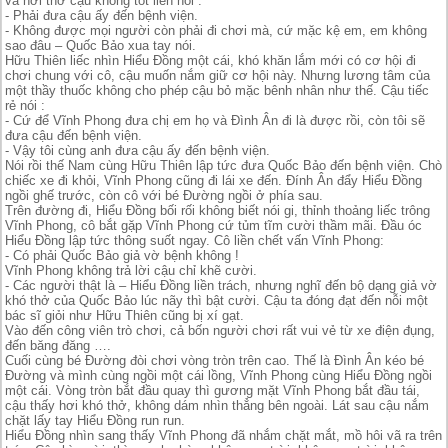
và hơi thở cậu không tốt liền nói :
- Phải đưa cậu ấy đến bệnh viện.
- Không được mọi người còn phải đi chơi mà, cứ mặc kệ em, em không
sao đâu – Quốc Bảo xua tay nói.
Hữu Thiên liếc nhìn Hiểu Đồng một cái, khó khăn lắm mới có cơ hội đi
chơi chung với cô, cậu muốn nắm giữ cơ hội này. Nhưng lương tâm của
một thầy thuốc không cho phép cậu bỏ mặc bênh nhân như thế. Cậu tiếc
rẻ nói :
- Cứ để Vĩnh Phong đưa chị em họ và Đình Ân đi là được rồi, còn tôi sẽ
đưa cậu đến bệnh viện.
- Vậy tôi cùng anh đưa cậu ấy đến bệnh viện.
Nói rồi thế Nam cùng Hữu Thiên lập tức đưa Quốc Bảo đến bệnh viện. Chò
chiếc xe đi khỏi, Vĩnh Phong cũng đi lái xe đến. Đính Ân đẩy Hiểu Đồng
ngồi ghế trước, còn cô với bé Đường ngồi ở phía sau.
Trên đường đi, Hiểu Đồng bối rối không biết nói gi, thỉnh thoảng liếc trông
Vĩnh Phong, cô bắt gặp Vĩnh Phong cứ tủm tĩm cười thầm mãi. Đầu óc
Hiểu Đồng lập tức thông suốt ngay. Cô liền chết vấn Vĩnh Phong:
- Có phải Quốc Bảo giả vờ bệnh không !
Vĩnh Phong không trả lời cậu chỉ khẽ cười.
- Các người thật là – Hiểu Đồng liền trách, nhưng nghĩ đến bộ dạng giả vờ
khó thở của Quốc Bảo lúc nãy thì bật cười. Cậu ta đóng đạt đến nỗi một
bác sĩ giỏi như Hữu Thiên cũng bị xí gạt.
Vào đến công viên trò chơi, cả bốn người chơi rất vui vẻ từ xe điện đụng,
đến băng đăng ….
Cuối cùng bé Đường đòi chơi vòng tròn trên cao. Thế là Đình Ân kéo bé
Đường và mình cùng ngồi một cái lồng, Vĩnh Phong cùng Hiểu Đồng ngồi
một cái. Vòng tròn bắt đầu quay thì gương mặt Vĩnh Phong bắt đầu tái,
cậu thấy hơi khó thở, không dám nhìn thẳng bên ngoài. Lát sau cậu nắm
chặt lấy tay Hiểu Đồng run run.
Hiểu Đồng nhìn sang thấy Vĩnh Phong đã nhắm chặt mắt, mồ hôi vã ra trên