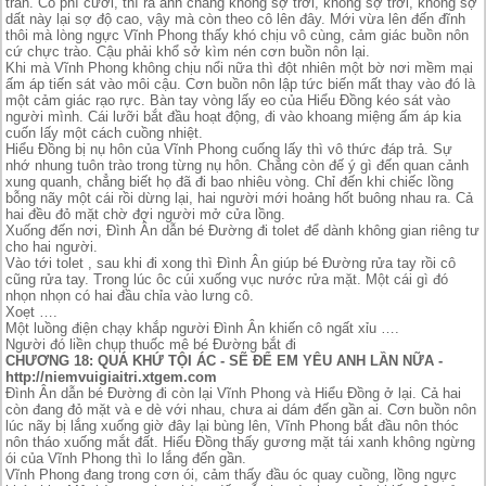
trán. Cô phì cười, thì ra anh chàng không sợ trời, không sợ trời, không sợ
dất này lại sợ độ cao, vậy mà còn theo cô lên đây. Mới vừa lên đến đĩnh
thôi mà lòng ngực Vĩnh Phong thấy khó chịu vô cùng, cảm giác buồn nôn
cứ chực trào. Cậu phải khổ sở kìm nén cơn buồn nôn lại.
Khi mà Vĩnh Phong không chịu nổi nữa thì đột nhiên một bờ nơi mềm mại
ấm áp tiến sát vào môi cậu. Cơn buồn nôn lập tức biến mất thay vào đó là
một cảm giác rạo rực. Bàn tay vòng lấy eo của Hiểu Đồng kéo sát vào
người mình. Cái lưỡi bắt đầu hoạt động, đi vào khoang miệng ấm áp kia
cuốn lấy một cách cuồng nhiệt.
Hiểu Đồng bị nụ hôn của Vĩnh Phong cuống lấy thì vô thức đáp trả. Sự
nhớ nhung tuôn trào trong từng nụ hôn. Chẳng còn đế ý gì đến quan cảnh
xung quanh, chẳng biết họ đã đi bao nhiêu vòng. Chỉ đến khi chiếc lồng
bỗng nãy một cái rồi dừng lại, hai người mới hoảng hốt buông nhau ra. Cả
hai đều đỏ mặt chờ đợi người mở cửa lồng.
Xuống đến nơi, Đình Ân dẫn bé Đường đi tolet để dành không gian riêng tư
cho hai người.
Vào tới tolet , sau khi đi xong thì Đình Ân giúp bé Đường rửa tay rồi cô
cũng rửa tay. Trong lúc ôc cúi xuống vục nước rửa mặt. Một cái gì đó
nhọn nhọn có hai đầu chỉa vào lưng cô.
Xoẹt ….
Một luồng điện chạy khắp người Đình Ân khiến cô ngất xỉu ….
Người đó liền chụp thuốc mê bé Đường bắt đi
CHƯƠNG 18: QUÁ KHỨ TỘI ÁC - SẼ ĐỂ EM YÊU ANH LẦN NỮA -
http://niemvuigiaitri.xtgem.com
Đình Ân dẫn bé Đường đi còn lại Vĩnh Phong và Hiểu Đồng ở lại. Cả hai
còn đang đỏ mặt và e dè với nhau, chưa ai dám đến gần ai. Cơn buồn nôn
lúc nãy bị lắng xuống giờ đây lại bùng lên, Vĩnh Phong bắt đầu nôn thóc
nôn tháo xuống mắt đất. Hiểu Đồng thấy gương mặt tái xanh không ngừng
ói của Vĩnh Phong thì lo lắng đến gần.
Vĩnh Phong đang trong cơn ói, cảm thấy đầu óc quay cuồng, lồng ngực