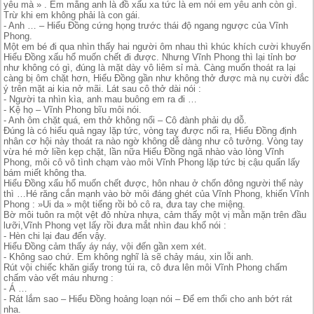
yêu mà » . Em mắng anh là đồ xấu xa tức là em nói em yêu anh còn gì.
Trừ khi em không phải là con gái.
- Anh … – Hiểu Đồng cứng họng trước thái độ ngang ngược của Vĩnh
Phong.
Một em bé đi qua nhìn thấy hai người ôm nhau thì khúc khích cười khuyến
Hiểu Đồng xấu hổ muốn chết đi được. Nhưng Vĩnh Phong thì lại tỉnh bơ
như không có gì, đúng là mặt dày vô liêm sỉ mà. Càng muốn thoát ra lại
càng bị ôm chặt hơn, Hiểu Đồng gần như không thở được mà nụ cười đắc
ý trên mặt ai kia nở mãi. Lát sau cô thở dài nói :
- Người ta nhìn kìa, anh mau buông em ra đi …
- Kệ họ – Vĩnh Phong bĩu môi nói.
- Anh ôm chặt quá, em thở không nổi – Cô đành phải dụ dỗ.
Đúng là có hiểu quả ngay lặp tức, vòng tay được nối ra, Hiểu Đồng định
nhân cơ hội này thoát ra nào ngờ không dễ dàng như cô tưởng. Vòng tay
vừa hé mở liền kẹp chặt, lần nữa Hiểu Đồng ngã nhào vào lòng Vĩnh
Phong, môi cô vô tình chạm vào môi Vĩnh Phong lặp tức bị cậu quấn lấy
bám miết không tha.
Hiểu Đồng xấu hổ muốn chết được, hôn nhau ở chốn đông người thế này
thì …Hé răng cắn mạnh vào bờ môi đáng ghét của Vĩnh Phong, khiến Vĩnh
Phong : »Ui da » một tiếng rồi bỏ cô ra, đưa tay che miệng.
Bờ môi tuôn ra một vệt đỏ nhừa nhựa, cảm thấy một vị mằn mặn trên đầu
lưỡi,Vĩnh Phong vẹt lấy rồi đưa mắt nhìn đau khổ nói :
- Hèn chi lại đau đến vậy.
Hiểu Đồng cảm thấy áy náy, vội đến gần xem xét.
- Không sao chứ. Em không nghĩ là sẽ chảy máu, xin lỗi anh.
Rút vội chiếc khăn giấy trong túi ra, cô đưa lên môi Vĩnh Phong chấm
chấm vào vết máu nhưng :
- Á …
- Rát lắm sao – Hiểu Đồng hoảng loạn nói – Để em thổi cho anh bớt rát
nha.