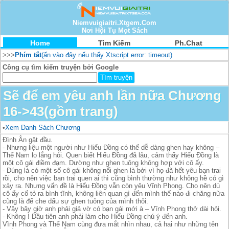
Niemvuigiaitri.Xtgem.Com
Nơi Hội Tụ Mọt Sách
Home
Tìm Kiếm
Ph.Chat
>>>
Phím tắt
(ấn vào đây nếu thấy Xtscript error: timeout)
Công cụ tìm kiếm truyện bởi Google
Sẽ để em yêu anh lần nữa Chương
16->43(gồm trang)
•
Xem Danh Sách Chương
Đình Ân gật đầu.
- Nhưng liệu một người như Hiểu Đồng có thể dễ dàng ghen hay không –
Thế Nam lo lắng hỏi. Quen biết Hiểu Đồng đã lâu, cảm thấy Hiểu Đồng là
một cô gái điềm đạm. Dường như ghen tuông không hợp với cô ấy.
- Đúng là có một số cô gái không nổi ghen là bởi vì họ đã hết yêu bạn trai
rồi, cho nên việc bạn trai quen ai thì cũng bình thường như không hề có gì
xảy ra. Nhưng vấn đề là Hiểu Đồng vẫn còn yêu Vĩnh Phong. Cho nên dù
cô ấy cố tỏ ra bình tĩnh, không liên quan gì đến mình thế nào đi chăng nữa
cũng là để che dấu sự ghen tuông của mình thôi.
- Vậy bây giờ anh phải giả vờ có bạn gái mới à – Vĩnh Phong thở dài hỏi.
- Không ! Đầu tiên anh phải làm cho Hiểu Đồng chú ý đến anh.
Vĩnh Phong và Thế Nam cùng đưa mắt nhìn nhau, cả hai như những tên