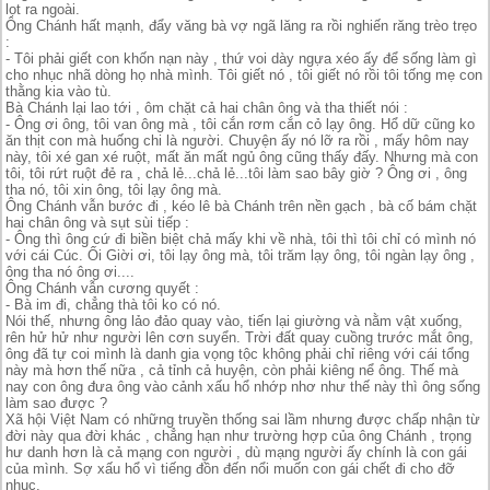
lọt ra ngoài.
Ông Chánh hất mạnh, đẩy văng bà vợ ngã lăng ra rồi nghiến răng trèo trẹo
:
- Tôi phải giết con khốn nạn này , thứ voi dày ngựa xéo ấy để sống làm gì
cho nhục nhã dòng họ nhà mình. Tôi giết nó , tôi giết nó rồi tôi tống mẹ con
thằng kia vào tù.
Bà Chánh lại lao tới , ôm chặt cả hai chân ông và tha thiết nói :
- Ông ơi ông, tôi van ông mà , tôi cắn rơm cắn cỏ lạy ông. Hổ dữ cũng ko
ăn thịt con mà huống chi là người. Chuyện ấy nó lỡ ra rồi , mấy hôm nay
này, tôi xé gan xé ruột, mất ăn mất ngủ ông cũng thấy đấy. Nhưng mà con
tôi, tôi rứt ruột đẻ ra , chả lẻ...chả lẻ...tôi làm sao bây giờ ? Ông ơi , ông
tha nó, tôi xin ông, tôi lạy ông mà.
Ông Chánh vẫn bước đi , kéo lê bà Chánh trên nền gạch , bà cố bám chặt
hai chân ông và sụt sùi tiếp :
- Ông thì ông cứ đi biền biệt chả mấy khi về nhà, tôi thì tôi chỉ có mình nó
với cái Cúc. Ối Giời ơi, tôi lạy ông mà, tôi trăm lạy ông, tôi ngàn lạy ông ,
ông tha nó ông ơi....
Ông Chánh vẫn cương quyết :
- Bà im đi, chẳng thà tôi ko có nó.
Nói thế, nhưng ông lảo đảo quay vào, tiến lại giường và nằm vật xuống,
rên hử hử như người lên cơn suyển. Trời đất quay cuồng trước mắt ông,
ông đã tự coi mình là danh gia vọng tộc không phải chỉ riêng với cái tổng
này mà hơn thế nữa , cả tỉnh cả huyện, còn phải kiêng nể ông. Thế mà
nay con ông đưa ông vào cảnh xấu hổ nhớp nhơ như thế này thì ông sống
làm sao được ?
Xã hội Việt Nam có những truyền thống sai lầm nhưng được chấp nhận từ
đời này qua đời khác , chẳng hạn như trường hợp của ông Chánh , trọng
hư danh hơn là cả mạng con người , dù mạng người ấy chính là con gái
của mình. Sợ xấu hổ vì tiếng đồn đến nổi muốn con gái chết đi cho đỡ
nhục.