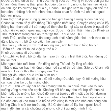
Được cô chủ chiếu cố , Thủ vừa mừng vừa sợ. Mừng vì được con gái cụ
Chánh đoái thương thân phận bọt bèo của mình , nhưng lại kinh sợ vì cái
oai tàn độc ko nương tay của cụ Chánh. Lửa gần rơm lâu ngày cứ thế mà
bén dần , những ánh mắt nhìn nhau chứa chan ân tình mà chỉ hai người
biết với nhau.
Đám thợ chất phác xung quanh có bao giờ tưởng tượng ra con gái ông
Chánh lại thèm để ý đến thằng Thủ nghèo nhất làng. Chuyện công chúa lấy
thằng bán than củi chỉ có trong cổ tích chứ làm gì xảy ra được ở ngoài đời
, cho nên ko một người nào ngờ vực được mối tình thầm kín của Khuê và
Thủ. Một hôm trong bửa ăn trưa tập thể , Khuê bảo Thủ :
- Anh Thủ , chiều nay anh ăn xong, anh khỏi đánh giấc nhé , anh theo tôi ra
đằng kho rơm , bố tôi có việc nhờ anh đấy.
Thủ hiểu ý, nhưng trước mặt mọi người , anh làm bộ lo lắng hỏi ý :
- Bẩm cô...cụ đòi tôi có việc gì thế ạ ?
Khuê vừa quay đi vừa đáp :
- Um...tôi ko biết , bố tôi dặn làm sao thì tôi chỉ biết thế thôi. Anh đừng có
hỏi lôi thôi.
Một người lớn tuổi hơn , lên tiếng mắng Thủ để lấy lòng cô chủ :
- Thằng này cứ hay hỏi lòng thòng , cô sai gì thì cứ làm. Gặp cụ Chánh rồi
mới hỏi. Hỏi lôi thôi thì có ngày ốm đòn.
Thủ gật đầu nhìn Khuê khúm núm nói :
- Bẩm cô, xin cô tha lỗi cho , để tôi xuống rửa chân tay rồi tôi xuống hầu
cụ ngay chứ ko cụ lại mắng chết.
Dứt lời , Thủ với lấy cái áo nâu máng trên tàu lá chuối mặc vào rồi lao
xuống vũng nước bên cạnh. Khoắng đôi bàn tay cho trôi lớp đất bùn đã
khô , bết vào những kẻ. Khuê đội nón đi trước , rẽ khuất vào bên đường
hai bên tre mọc um tùm. Thủ nhớn nhác chạy theo, lòng hồi hộp khôn tả.
Cô dẫn anh lại kho rơm của bố cô vốn cũng là một căn nhà của nông dân
bị ông Chánh siết nợ trước đây. Bà Chánh bảo cô lấy hai người khoẻ
mạnh để làm lại cái chuồng bò nhưng cô chỉ gọi một mình Thủ.