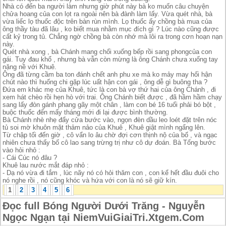
Nhà có đến ba người làm nhưng giờ phút này bà ko muốn câu chuyện
chửa hoang của con lọt ra ngoài nên bà đành làm lấy. Vừa quét nhà, bà
vừa liếc lọ thuốc độc trên bàn rùn mình. Lọ thuốc ấy chồng bà mua của
ông thầy tàu đã lâu , ko biết mua nhằm mục đích gì ? Lúc nào cũng được
cất kỷ trong tủ. Chẳng ngờ chồng bà còn nhớ mà lôi ra trong cơn hoạn nạn
này.
Quét nhà xong , bà Chánh mang chổi xuống bếp rồi sang phongcủa con
gái. Tuy đau khổ , nhưng bà vẫn còn mừng là ông Chánh chưa xuống tay
nặng nề với Khuê.
Ông đã từng cầm ba ton đánh chết anh phu xe mà ko mảy may hối hận
chút nào thì huống chi gặp lúc uất hận con gái , ông dễ gì buông tha ?
Đứa em khác mẹ của Khuê, tức là con bà vợ thứ hai của ông Chánh , đi
xem hát chèo rồi hẹn hò với trai. Ông Chánh biết được , đã hầm hầm chạy
sang lấy đòn gánh phang gãy một chân , làm con bé 16 tuổi phải bó bột ,
buộc thuốc đến mấy tháng mới đi lại được bình thường.
Bà Chánh nhè nhẹ đẩy cửa bước vào, ngọn đèn dầu leo loét đặt trên nóc
tủ soi mờ khuôn mặt thảm nảo của Khuê , Khuê giật mình ngẩng lên.
Từ chập tối đến giờ , cô vẩn lo âu chờ đợi cơn thịnh nộ của bố , và ngạc
nhiên chưa thấy bố cô lao sang trừng trị như cô dự đoán. Bà Tổng bước
vào hỏi nhỏ :
- Cái Cúc nó đâu ?
Khuê lau nước mắt đáp nhỏ :
- Dạ nó vừa đi tắm , lúc nãy nó có hỏi thăm con , con kể hết đầu đuôi cho
nó nghe rồi , nó cũng khóc và hứa với con là nó sẽ giữ kín.
1
2
3
4
5
6
Đọc full Bóng Người Dưới Trăng - Nguyễn
Ngọc Ngạn tại NiemVuiGiaiTri.Xtgem.Com