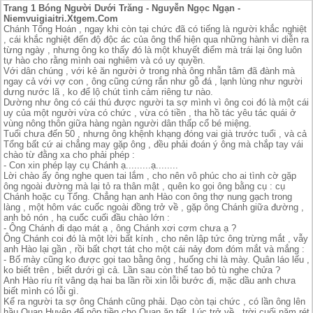
Trang 1 Bóng Người Dưới Trăng - Nguyễn Ngọc Ngạn -
Niemvuigiaitri.Xtgem.Com
Chánh Tổng Hoán , ngay khi còn tại chức đã có tiếng là người khắc nghiệt
, cái khắc nghiệt đến độ độc ác của ông thể hiện qua những hành vi diễn ra
từng ngày , nhưng ông ko thấy đó là một khuyết điểm mà trái lại ông luôn
tự hào cho rằng mình oai nghiêm và có uy quyền.
Với dân chúng , với kẻ ăn người ở trong nhà ông nhẫn tâm đã đành mà
ngay cả với vợ con , ông cũng cứng rắn như gỗ đá , lạnh lùng như người
dưng nước lã , ko để lộ chút tình cảm riêng tư nào.
Dường như ông có cái thú được người ta sợ mình vì ông coi đó là một cái
uy của một người vừa có chức , vừa có tiền , tha hồ tác yêu tác quái ở
vùng nông thôn giữa hàng ngàn người dân thấp cổ bé miệng.
Tuổi chưa đến 50 , nhưng ông khệnh khạng đóng vai già trước tuổi , và cả
Tổng bất cứ ai chẳng may gặp ông , đều phải đoán ý ông mà chắp tay vái
chào từ đằng xa cho phải phép :
- Con xin phép lạy cụ Chánh ạ.........ạ........
Lời chào ấy ông nghe quen tai lắm , cho nên vô phúc cho ai tình cờ gặp
ông ngoài đường mà lại tỏ ra thân mật , quên ko gọi ông bằng cụ : cụ
Chánh hoặc cụ Tổng. Chẳng hạn anh Hào con ông thợ nung gạch trong
làng , một hôm vác cuốc ngoài đồng trở về , gặp ông Chánh giữa đường ,
anh bỏ nón , hạ cuốc cuối đầu chào lớn :
- Ông Chánh đi dạo mát ạ , ông Chánh xơi cơm chưa ạ ?
Ông Chánh coi đó là một lời bất kính , cho nên lập tức ông trừng mắt , vẫy
anh Hào lại gần , rồi bất chợt tát cho một cái nảy đom đóm mắt và mắng :
- Bố mày cũng ko được gọi tao bằng ông , huống chi là mày. Quân láo lếu ,
ko biết trên , biết dưới gì cả. Lần sau còn thế tao bỏ tù nghe chửa ?
Anh Hào ríu rít vâng dạ hai ba lần rồi xin lỗi bước đi, mặc dầu anh chưa
biết mình có lỗi gì.
Kể ra người ta sợ ông Chánh cũng phải. Dạo còn tại chức , có lần ông lên
hầu Quan Huyện để nộp tiền cho Quan ăn tết. Lúc trở về , trời cuối năm rét