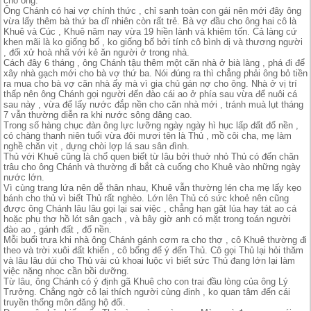
cho ông.
Ông Chánh có hai vợ chính thức , chỉ sanh toàn con gái nên mới đây ông
vừa lấy thêm bà thứ ba dĩ nhiên còn rất trẻ. Bà vợ đầu cho ông hai cô là
Khuê và Cúc , Khuê năm nay vừa 19 hiền lành và khiêm tốn. Cả làng cứ
khen mãi là ko giống bố , ko giống bố bởi tính cô bình dị và thương người
, đối xử hoà nhã với kẻ ăn người ở trong nhà.
Cách đây 6 tháng , ông Chánh tậu thêm một căn nhà ở bià làng , phá đi để
xây nhà gạch mới cho bà vợ thứ ba. Nói đúng ra thì chẳng phải ông bỏ tiền
ra mua cho bà vợ căn nhà ấy mà vì gia chủ gán nợ cho ông. Nhà ở vị trí
thấp nên ông Chánh gọi người đến đào cái ao ở phía sau vừa để nuôi cá
sau này , vừa để lấy nước đắp nền cho căn nhà mới , tránh muà lụt tháng
7 vẫn thường diễn ra khi nước sông dâng cao.
Trong số hàng chục đàn ông lực lưỡng ngày ngày hì hục lấp đất đổ nền ,
có chàng thanh niên tuổi vừa đôi mươi tên là Thủ , mồ côi cha, mẹ làm
nghề chăn vịt , dựng chòi lợp lá sau sân đình.
Thủ với Khuê cũng là chổ quen biết từ lâu bởi thuở nhỏ Thủ có đến chăn
trâu cho ông Chánh và thường đi bắt cà cuống cho Khuê vào những ngày
nước lớn.
Vì cùng trang lứa nên dễ thân nhau, Khuê vẫn thường lén cha mẹ lấy kẹo
bánh cho thủ vì biết Thủ rất nghèo. Lớn lên Thủ có sức khoẻ nên cũng
được ông Chánh lâu lâu gọi lại sai việc , chẳng hạn gặt lúa hay tát ao cá
hoặc phụ thợ hồ lót sân gạch , và bây giờ anh có mặt trong toán người
đào ao , gánh đất , đổ nền.
Mỗi buổi trưa khi nhà ông Chánh gánh cơm ra cho thợ , cô Khuê thường đi
theo và trời xuôi đất khiến , cô bổng để ý đến Thủ. Cô gọi Thủ lại hỏi thăm
và lâu lâu dúi cho Thủ vài củ khoai luộc vì biết sức Thủ đang lớn lại làm
việc nặng nhọc cần bồi dưỡng.
Từ lâu, ông Chánh có ý định gã Khuê cho con trai đầu lòng của ông Lý
Trưởng. Chẳng ngờ cô lại thích người cùng đinh , ko quan tâm đến cái
truyền thống môn đăng hộ đối.