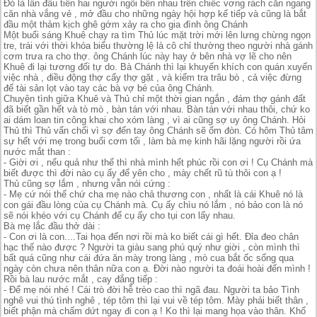
Đó là lần đầu tiên hai người ngồi bên nhau trên chiếc vơng rách căn ngang
căn nhà vắng vẻ , mở đầu cho những ngày hội hợp kế tiếp và cũng là bắt
đầu một thảm kịch ghê gớm xảy ra cho gia đình ông Chánh
Một buổi sáng Khuê chạy ra tìm Thủ lúc mặt trời mới lên lưng chừng ngọn
tre, trái với thời khóa biểu thường lệ là cô chỉ thường theo người nhà gánh
cơm trưa ra cho thợ. ông Chánh lúc này hay ở bên nhà vợ lẽ cho nên
Khuê đi lại tương đối tự do. Bà Chánh thì lại khuyến khích con quán xuyến
việc nhà , điều động thợ cấy thợ gặt , và kiểm tra trâu bò , cả việc đừng
để tài sản lọt vào tay các bà vợ bé của ông Chánh.
Chuyện tình giữa Khuê và Thủ chỉ một thời gian ngắn , đám thợ gánh đất
đã biết gần hết và tò mò , bàn tán với nhau. Bàn tán với nhau thôi, chứ ko
ai dám loan tin công khai cho xóm làng , vì ai cũng sợ uy ông Chánh. Hỏi
Thủ thì Thủ vẩn chối vì sợ đến tay ông Chánh sẽ ốm đòn. Có hôm Thủ tâm
sự hết với mẹ trong buổi cơm tối , làm bà mẹ kinh hãi lặng người rồi ứa
nước mắt than :
- Giời ơi , nếu quả như thế thì nhà mình hết phúc rồi con ơi ! Cụ Chánh mà
biết được thì đời nào cụ ấy để yên cho , mày chết rũ tù thôi con ạ !
Thủ cũng sợ lắm , nhưng vẫn nói cứng :
- Mẹ cứ nói thế chứ cha mẹ nào chả thương con , nhất là cái Khuê nó là
con gái đầu lòng của cụ Chánh mà. Cụ ấy chìu nó lắm , nó bảo con là nó
sẽ nói khéo với cụ Chánh để cụ ấy cho tụi con lấy nhau.
Bà mẹ lắc đầu thở dài :
- Con ơi là con....Tai họa đến nơi rồi mà ko biết cái gì hết. Đỉa đeo chân
hạc thế nào được ? Người ta giàu sang phú quý như giời , còn mình thì
bất quá cũng như cái đứa ăn mày trong làng , mò cua bắt ốc sống qua
ngày còn chưa nên thân nữa con ạ. Đời nào người ta đoái hoài đến mình !
Rồi bà lau nước mắt , cay đắng tiếp :
- Để mẹ nói nhé ! Cái trò đời hễ trèo cao thì ngã đau. Người ta bảo Tình
nghê vui thú tình nghê , tép tôm thì lại vui về tép tôm. Mày phải biết thân ,
biết phận mà chấm dứt ngay đi con ạ ! Ko thì lại mang họa vào thân. Khổ