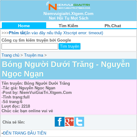
Niemvuigiaitri.Xtgem.Com
Nơi Hội Tụ Mọt Sách
Home
Tìm Kiếm
Ph.Chat
>>>
Phím tắt
(ấn vào đây nếu thấy Xtscript error: timeout)
Công cụ tìm kiếm truyện bởi Google
Trang chủ
>
Truyện ma
>
Bóng Người Dưới Trăng - Nguyễn
Ngọc Ngạn
Tên truyện: Bóng Người Dưới Trăng
-Tác giả: Nguyễn Ngọc Ngạn
-Post by: NiemVuiGiaiTri.Xtgem.Com
-Tình trạng:full
-Số trang:6
Lượt đọc: 2218
Chúc các bạn online vui vẻ
Chia sẻ lên:
•
ĐẾN TRANG ĐẦU TIÊN