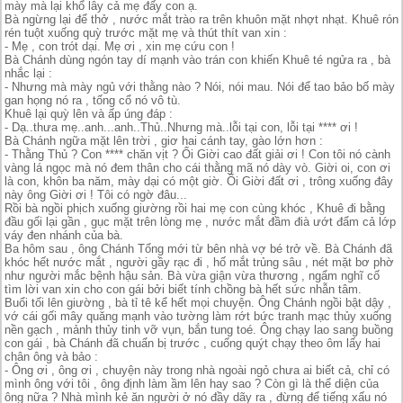
mày mà lại khổ lây cả mẹ đấy con ạ.
Bà ngừng lại để thở , nước mắt trào ra trên khuôn mặt nhợt nhạt. Khuê rón
rén tuột xuống quỳ trước mặt mẹ và thút thít van xin :
- Mẹ , con trót dại. Mẹ ơi , xin mẹ cứu con !
Bà Chánh dùng ngón tay dí mạnh vào trán con khiến Khuê té ngửa ra , bà
nhắc lại :
- Nhưng mà mày ngủ với thằng nào ? Nói, nói mau. Nói để tao bảo bố mày
gan họng nó ra , tống cổ nó vô tù.
Khuê lại quỳ lên và ấp úng đáp :
- Dạ..thưa mẹ..anh...anh..Thủ..Nhưng mà..lỗi tại con, lỗi tại **** ơi !
Bà Chánh ngữa mặt lên trời , giơ hai cánh tay, gào lớn hơn :
- Thằng Thủ ? Con **** chăn vịt ? Ối Giời cao đất giải ơi ! Con tôi nó cành
vàng lá ngọc mà nó đem thân cho cái thằng mã nó dày vò. Giời oi, con ơi
là con, khôn ba năm, mày dại có một giờ. Ối Giời đất ơi , trông xuống đây
này ông Giời ơi ! Tôi có ngờ đâu...
Rồi bà ngồi phịch xuống giường rồi hai mẹ con cùng khóc , Khuê đi bằng
đầu gối lại gần , gục mặt trên lòng mẹ , nước mắt đầm đià ướt đẩm cả lớp
váy đen nhánh của bà.
Ba hôm sau , ông Chánh Tổng mới từ bên nhà vợ bé trở về. Bà Chánh đã
khóc hết nước mắt , người gầy rạc đi , hố mắt trủng sâu , nét mặt bơ phờ
như người mắc bệnh hậu sản. Bà vừa giận vừa thương , ngẩm nghĩ cố
tìm lời van xin cho con gái bởi biết tính chồng bà hết sức nhẫn tâm.
Buổi tối lên giường , bà tỉ tê kể hết mọi chuyện. Ông Chánh ngồi bật dậy ,
vớ cái gối mây quăng mạnh vào tường làm rớt bức tranh mạc thủy xuống
nền gạch , mảnh thủy tinh vỡ vụn, bắn tung toé. Ông chạy lao sang buồng
con gái , bà Chánh đã chuẩn bị trước , cuống quýt chạy theo ôm lấy hai
chân ông và bảo :
- Ông ơi , ông ơi , chuyện này trong nhà ngoài ngỏ chưa ai biết cả, chỉ có
mình ông với tôi , ông định làm ầm lên hay sao ? Còn gì là thể diện của
ông nữa ? Nhà mình kẻ ăn người ở nó đầy dãy ra , đừng để tiếng xấu nó