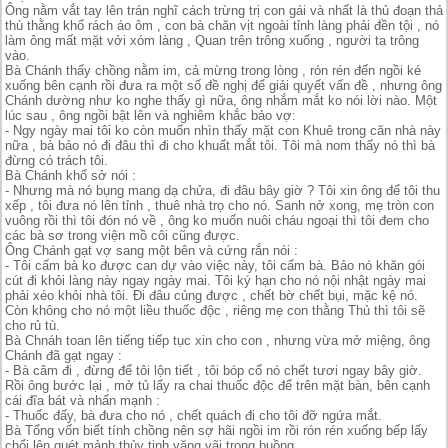
Ông nằm vắt tay lên trán nghĩ cách trừng trị con gái và nhất là thủ đoạn thả
thù thằng khố rách áo ôm , con bà chăn vịt ngoài tỉnh làng phải đền tội , nó
làm ông mất mặt với xóm làng , Quan trên trông xuống , người ta trông
vào.
Bà Chánh thấy chồng nằm im, cả mừng trong lòng , rón rén đến ngồi ké
xuống bên cạnh rồi đưa ra một số đề nghị để giải quyết vấn đề , nhưng ông
Chánh dường như ko nghe thấy gì nữa, ông nhắm mắt ko nói lời nào. Một
lúc sau , ông ngồi bật lên và nghiêm khắc bảo vợ:
- Ngy ngày mai tôi ko còn muốn nhìn thấy mặt con Khuê trong căn nhà này
nữa , bà bảo nó đi đâu thì đi cho khuất mắt tôi. Tôi mà nom thấy nó thì bà
đừng có trách tôi.
Bà Chánh khổ sở nói :
- Nhưng mà nó bụng mang dạ chửa, đi đâu bây giờ ? Tôi xin ông để tôi thu
xếp , tôi đưa nó lên tỉnh , thuê nhà trọ cho nó. Sanh nở xong, mẹ tròn con
vuông rồi thì tôi đón nó về , ông ko muốn nuôi cháu ngoại thì tôi đem cho
các bà sơ trong viện mồ côi cũng được.
Ông Chánh gạt vợ sang một bên và cứng rắn nói :
- Tôi cấm bà ko được can dự vào việc này, tôi cấm bà. Bảo nó khăn gói
cút đi khỏi làng này ngay ngày mai. Tôi ký hạn cho nó nội nhật ngày mai
phải xéo khỏi nhà tôi. Đi đâu củng được , chết bờ chết bụi, mặc kệ nó.
Còn không cho nó một liều thuốc độc , riêng mẹ con thằng Thủ thì tôi sẽ
cho rủ tù.
Bà Chnáh toan lên tiếng tiếp tục xin cho con , nhưng vừa mở miệng, ông
Chánh đã gạt ngay :
- Bà câm đi , đừng để tôi lộn tiết , tôi bóp cổ nó chết tươi ngay bây giờ.
Rồi ông bước lại , mở tủ lấy ra chai thuốc độc để trên mặt bàn, bên cạnh
cái đĩa bát và nhấn mạnh :
- Thuốc đấy, bà đưa cho nó , chết quách đi cho tôi đỡ ngứa mắt.
Bà Tổng vốn biết tính chồng nên sợ hãi ngồi im rồi rón rén xuống bếp lấy
chổi lên quét mảnh thủy tinh văng vãi trong buồng.