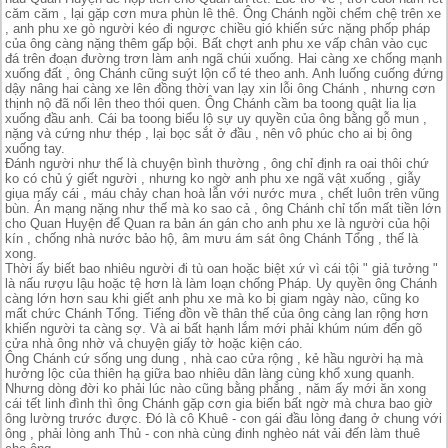
căm căm , lại gặp cơn mưa phùn lê thê. Ông Chánh ngồi chểm chệ trên xe
, anh phu xe gò người kéo đi ngược chiều gió khiến sức nặng phốp pháp
của ông càng nặng thêm gấp bội. Bất chợt anh phu xe vấp chân vào cục
đá trên đoạn đường trơn làm anh ngã chúi xuống. Hai càng xe chống mạnh
xuống đất , ông Chánh cũng suýt lộn cổ té theo anh. Anh luống cuống đứng
dậy nâng hai càng xe lên đồng thời van lạy xin lỗi ông Chánh , nhưng cơn
thịnh nộ đã nổi lên theo thói quen. Ông Chánh cầm ba toong quật lia lịa
xuống đầu anh. Cái ba toong biểu lộ sự uy quyền của ông bằng gỗ mun ,
nặng và cứng như thép , lại bọc sắt ở đầu , nên vô phúc cho ai bị ông
xuống tay.
Đánh người như thế là chuyện bình thường , ông chỉ định ra oai thôi chứ
ko có chủ ý giết người , nhưng ko ngờ anh phu xe ngã vật xuống , giẫy
giụa mấy cái , máu chảy chan hoà lẫn với nước mưa , chết luôn trên vũng
bùn. Án mạng nặng như thế mà ko sao cả , ông Chánh chỉ tốn mất tiền lớn
cho Quan Huyện để Quan ra bản án gán cho anh phu xe là người của hội
kín , chống nhà nước bảo hộ, âm mưu ám sát ông Chánh Tổng , thế là
xong.
Thời ấy biết bao nhiêu người đi tù oan hoặc biệt xứ vì cái tội " giả tưởng "
là nấu rượu lậu hoặc tệ hơn là làm loạn chống Pháp. Uy quyền ông Chánh
càng lớn hơn sau khi giết anh phu xe mà ko bị giam ngày nào, cũng ko
mất chức Chánh Tổng. Tiếng đồn về thân thế của ông càng lan rộng hơn
khiến người ta càng sợ. Và ai bất hạnh lắm mới phải khúm núm đến gõ
cửa nhà ông nhờ vả chuyện giấy tờ hoặc kiện cáo.
Ông Chánh cứ sống ung dung , nhà cao cửa rộng , kẻ hầu người hạ mà
hưởng lộc của thiên hạ giữa bao nhiêu dân làng cùng khổ xung quanh.
Nhưng dòng đời ko phải lúc nào cũng bằng phẳng , năm ấy mới ăn xong
cái tết linh đình thì ông Chánh gặp cơn gia biến bất ngờ mà chưa bao giờ
ông lường trước được. Đó là cô Khuê - con gái đầu lòng đang ở chung với
ông , phải lòng anh Thủ - con nhà cùng đinh nghèo nát vải đến làm thuê