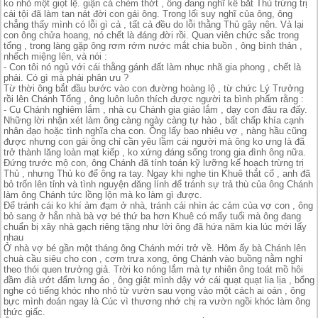
ko nhỏ một giọt lệ. giận cá chém thớt , ông đang nghĩ kế bắt Thủ trừng trị
cái tội đã làm tan nát đời con gái ông. Trong lối suy nghĩ của ông, ông
chẳng thấy mình có lỗi gì cả , tất cả đều do lỗi thằng Thủ gây nên. Vả lại
con ông chửa hoang, nó chết là đáng đời rồi. Quan viên chức sắc trong
tổng , trong làng gặp ông rơm rớm nước mắt chia buồn , ông bình thản ,
nhếch miệng lên, và nói :
- Con tôi nó ngủ với cái thằng gánh đất làm nhục nhã gia phong , chết là
phải. Có gì mà phải phân ưu ?
Từ thời ông bắt đầu bước vào con đường hoàng lộ , từ chức Lý Trưởng
rồi lên Chánh Tổng , ông luôn luôn thích được người ta bình phẩm rằng :
- Cụ Chánh nghiêm lắm , nhà cụ Chánh gia giáo lắm , dạy con đâu ra đấy.
Những lời nhận xét làm ông càng ngày càng tự hào , bất chấp khía cạnh
nhân đạo hoặc tình nghĩa cha con. Ông lấy bao nhiêu vợ , nàng hầu cũng
được nhưng con gái ông chỉ cần yêu lầm cái người mà ông ko ưng là đã
trở thành lăng loàn mạt kiếp , ko xứng đáng sống trong gia đình ông nữa.
Đứng trước mộ con, ông Chánh đã tính toán kỹ lưỡng kế hoạch trừng trị
Thủ , nhưng Thủ ko để ông ra tay. Ngay khi nghe tin Khuê thắt cổ , anh đã
bỏ trốn lên tỉnh và tình nguyện đăng lính để tránh sự trả thù của ông Chánh
làm ông Chánh tức lồng lộn mà ko làm gì được.
Để tránh cái ko khí ảm đạm ở nhà, tránh cái nhìn ác cảm của vợ con , ông
bỏ sang ở hẳn nhà bà vợ bé thứ ba hơn Khuê có mấy tuổi mà ông đang
chuẩn bị xây nhà gạch riêng tặng như lời ông đã hứa năm kia lúc mới lấy
nhau
Ở nhà vợ bé gần một tháng ông Chánh mới trở về. Hôm ấy bà Chánh lên
chuà cầu siêu cho con , cơm trưa xong, ông Chánh vào buồng nằm nghỉ
theo thói quen trưởng giả. Trời ko nóng lắm mà tự nhiên ông toát mồ hôi
đầm đià ướt đẩm lưng áo , ông giật mình dậy vớ cái quạt quạt lia lịa , bổng
nghe có tiếng khóc nho nhỏ từ vườn sau vọng vào một cách ai oán , ông
bực mình đoán ngay là Cúc vì thương nhớ chị ra vườn ngồi khóc làm ông
thức giấc.