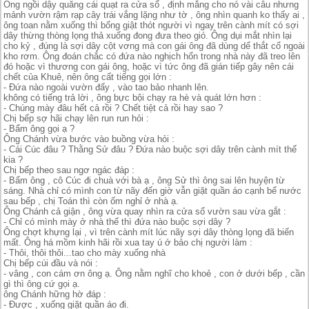
Ông ngồi dậy quăng cái quạt ra cửa sổ , định mắng cho nó vài câu nhưng
mảnh vườn rậm rạp cây trái vắng lặng như tờ , ông nhìn quanh ko thấy ai ,
ông toan nằm xuống thì bổng giật thót người vì ngay trên cành mít có sợi
dây thừng thòng lọng thả xuống đong đưa theo gió. Ông dụi mắt nhìn lại
cho kỷ , đúng là sợi dây cột vơng mà con gái ông đã dùng dể thắt cổ ngoài
kho rơm. Ông đoán chắc có đứa nào nghịch hổn trong nhà này đã treo lên
đó hoặc vì thương con gái ông, hoặc vì tức ông đã gián tiếp gây nên cái
chết của Khuê, nên ông cất tiếng gọi lớn :
- Đứa nào ngoài vườn đấy , vào tao bảo nhanh lên.
không có tiếng trả lời , ông bực bội chạy ra hè và quát lớn hơn :
- Chúng mày đâu hết cả rồi ? Chết tiệt cả rồi hay sao ?
Chị bếp sợ hãi chạy lên run run hỏi :
- Bẩm ông gọi ạ ?
Ông Chánh vừa bước vào buồng vừa hỏi :
- Cái Cúc đâu ? Thằng Sử đâu ? Đứa nào buộc sợi dây trên cành mít thế
kia ?
Chị bếp theo sau ngơ ngác đáp :
- Bẩm ông , cô Cúc đi chuà với bà ạ , ông Sử thì ông sai lên huyện từ
sáng. Nhà chỉ có mình con từ nãy đến giờ vẫn giặt quần áo cạnh bể nước
sau bếp , chị Toán thì còn ốm nghỉ ở nhà ạ.
Ông Chánh cả giận , ông vừa quay nhìn ra cửa sổ vườn sau vừa gắt :
- Chỉ có mình mày ở nhà thế thì đứa nào buộc sợi dây ?
Ông chợt khựng lại , vì trên cành mít lúc nãy sợi dây thòng lọng đã biến
mất. Ông há mồm kinh hãi rồi xua tay ú ớ bảo chị người làm :
- Thôi, thôi thôi...tao cho mày xuống nhà
Chị bếp cúi đầu và nói :
- vâng , con cám ơn ông ạ. Ông nằm nghĩ cho khoẻ , con ở dưới bếp , cần
gì thì ông cứ gọi ạ.
ông Chánh hững hờ đáp :
- Được , xuống giặt quần áo đi.