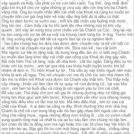
vây quanh và thấy cần phải có vợ con bên cạnh. Tuy thế , ông nhất định
giấu kín ko kể cho vợ nghe những gì vừa xảy đến với ông khi bà Chánh
vắng nhà. Ông ko muốn nhắc đến cái chết của Khuê và càng ko muốn tin
chuyện hồn con gái ông hiện về mặc dầu ông biết đó là điều có thật.
Ông ko dám bước ra vườn sau , mỗi khi đặt chân vào buồng một mình ,
ông rón rén . Cảm thấy cái ko khí lạnh lẽo như những mùi tử khí vây
quanh , bởi vậy ăn xong bửa cơm chiều với bà Chánh và Cúc , ông lại vác
ba ton sang với vợ bé để xa một cái khung cảnh tang tóc ở ông. Trước khi
đi, ông xuống bếp gọi hết tất cả người làm lại và ra nghiêm lệnh :
- Tao cấm chúng bay ko đứa nào được đem chuyện này ra kể với bất cứ
ai, nhất là cái chuyện ma quỷ nhảm nhí. Đứa nào kể , tao cắt lưởi.
Mọi người sợ hãi im lặng mặc dù trong lòng đều ấm ức vì biết ông Chánh
ko muốn dân làng khơi dậy cái chết oan uổng của Khuê do ông gây nên.
Rồi một hôm Thủ về làng, mặc đồ nhà binh , cắt tóc ngắn. Dáng điệu tự tin
khác với lúc trước , anh tạt qua nhà sau khóa huấn luyện trước khi bổ
nhiệm đi đơn vị. Từ hôm Khuê tự tử , Thủ vẩn áy náy khôn nguôi nên mản
khóa là anh về ngay. Thủ nói chuyện với mẹ rồi chờ lúc trời nhá nhem tối ,
lần mò ra thăm mộ Khuê vừa được bà Chánh xây thật lớn. Thủ thắp mấy
cây nhang , khấn vái lâm râm rồi tự quay về con đường cũ , tạt vào kho
rơm , nơi hẹn hò buổi đầu và cũng là nơi người yêu tự tìm cái chết.
Rẽ vào sân, Thủ thấy rờn rợn nổi gai ốc nhưng dường như có tiếng gọi
trong tim thúc giục anh tiến bước. Khung cảnh vẫn như xưa nhưng hoang
vắng tiêu điều như có lẫn mùi tử khí. Mà tiêu điều thật , bởi từ sau cái
chết của Khuê , ít ai dám lai vãng ra đây. Bình thường kho rơm nhà ông
Chánh là chổ trẻ con trong làng vẩn hò hẹn gặp nhau bởi ngoài căn nhà
rộng che nắng mưa , ngoài những đống rơm khổng lồ , còn có vườn chuối
xung quanh rộng mát và nhất là cái ao ko sâu lắm cho chúng nó tập bơi ,
bơi chán rồi lăn ra đống rơm mà ngủ hoặc tìm các tổ chim hay hái trộm ổi
non trên bờ ao. Bây giờ thì ko còn một bóng người lai vãng , chẳng riêng
gì trẻ con mà ngay cả người nhà ông Chánh , bất đắc dĩ phải ra gánh rơm ,