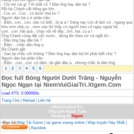
- Chị nói cái gì ? Ai thắt cổ ? Đàn ông hay đàn bà ?
Rồi bà Chánh cất tiếng gọi lớn :
- Cúc ơi...Cúc , có dưới nhà ko ?
Người đàn bà ú ớ phân trần ::
- Bẩm, con...con..nào có biết...là ai ạ ! Sáng nay con đi làm cỏ , ngang qua
kho rơm nhà cụ , nom vào thì thấy có người treo cổ ngay ngoài hè,
con...con..hãi quá , chạy vội về đây...tìm..hai..cụ ạ !
Ông Chánh cũng đặt cốc nước , đứng lên theo vợ và ngắt lời :
- Đàn ông hay đàn bà ?
- Bẩm....chắc đàn ông ạ.
Bà Chánh gắt :
- Sao lại chắc với không ? Đàn ông hay đàn bà thì phải biết chứ ?
Người đàn bà phân trần :
- Bẩm...con...con..có dám..lại gần đâu ạ , nhưng chắc là đàn ông.
1
2
3
4
5
6
Đọc full Bóng Người Dưới Trăng - Nguyễn
Ngọc Ngạn tại NiemVuiGiaiTri.Xtgem.Com
Load XTS: 0.000000s.
Trang Chủ
|
Reload
|
Liên hệ
.::NiemVuiGiaiTri::.
©Nguyễn Mạnh Tuấn
Hosting by
Xtgem
•Bạn bè:
Wap Tải Game
|
tai game xeeng online
|
Wap truyện Hay Nhất
|
|
Backlink