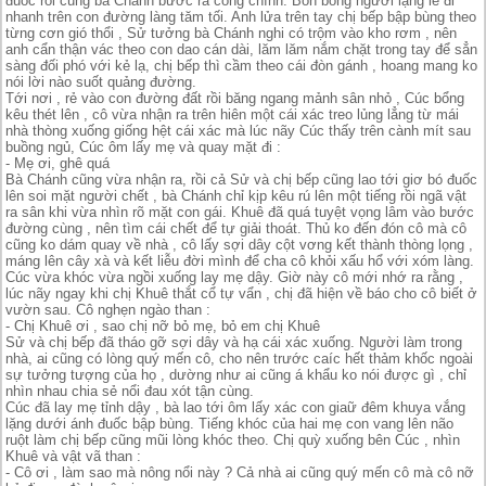
đuốc rồi cùng bà Chánh bước ra cổng chính. Bốn bóng người lặng lẽ đi
nhanh trên con đường làng tăm tối. Anh lửa trên tay chị bếp bập bùng theo
từng cơn gió thổi , Sử tưởng bà Chánh nghi có trộm vào kho rơm , nên
anh cẩn thận vác theo con dao cán dài, lăm lăm nắm chặt trong tay để sẳn
sàng đối phó với kẻ lạ, chị bếp thì cầm theo cái đòn gánh , hoang mang ko
nói lời nào suốt quảng đường.
Tới nơi , rẻ vào con đường đất rồi băng ngang mảnh sân nhỏ , Cúc bổng
kêu thét lên , cô vừa nhận ra trên hiên một cái xác treo lủng lẳng từ mái
nhà thòng xuống giống hệt cái xác mà lúc nãy Cúc thấy trên cành mít sau
buồng ngủ, Cúc ôm lấy mẹ và quay mặt đi :
- Mẹ ơi, ghê quá
Bà Chánh cũng vừa nhận ra, rồi cả Sử và chị bếp cũng lao tới giơ bó đuốc
lên soi mặt người chết , bà Chánh chỉ kịp kêu rú lên một tiếng rồi ngã vật
ra sân khi vừa nhìn rõ mặt con gái. Khuê đã quá tuyệt vọng lâm vào bước
đường cùng , nên tìm cái chết để tự giải thoát. Thủ ko đến đón cô mà cô
cũng ko dám quay về nhà , cô lấy sợi dây cột vơng kết thành thòng lọng ,
máng lên cây xà và kết liễu đời mình để cha cô khỏi xấu hổ với xóm làng.
Cúc vừa khóc vừa ngồi xuống lay mẹ dậy. Giờ này cô mới nhớ ra rằng ,
lúc nãy ngay khi chị Khuê thắt cổ tự vẩn , chị đã hiện về báo cho cô biết ở
vườn sau. Cô nghẹn ngào than :
- Chị Khuê ơi , sao chị nỡ bỏ mẹ, bỏ em chị Khuê
Sử và chị bếp đã tháo gỡ sợi dây và hạ cái xác xuống. Người làm trong
nhà, ai cũng có lòng quý mến cô, cho nên trước caíc hết thảm khốc ngoài
sự tưởng tượng của họ , dường như ai cũng á khẩu ko nói được gì , chỉ
nhìn nhau chia sẻ nổi đau xót tận cùng.
Cúc đã lay mẹ tỉnh dậy , bà lao tới ôm lấy xác con giaữ đêm khuya vắng
lặng dưới ánh đuốc bập bùng. Tiếng khóc của hai mẹ con vang lên não
ruột làm chị bếp cũng mũi lòng khóc theo. Chị quỳ xuống bên Cúc , nhìn
Khuê và vật vã than :
- Cô ơi , làm sao mà nông nổi này ? Cả nhà ai cũng quý mến cô mà cô nỡ