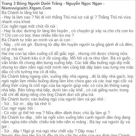
Trang 3 Bóng Người Dưới Trăng - Nguyễn Ngọc Ngạn -
Niemvuigiaitri.Xtgem.Com
Bà Chánh lo lắng hỏi lại :
- Hay là làm sao ? Nó đi với thằng Thủ mà sợ cái gì ? Thằng Thủ nó vừa
nhanh vừa khoẻ.
Cúc ngần ngại một chút rồi nói :
- Hay là dọc đường từ làng lên huyện , có chuyện gì xảy ra cho chị con ko
? Chị con có bọc theo nhiều tiền ko mẹ ?
Bà Chánh tự trấn an mình và an ủi con :
- Này , chỉ nói gở. Đường từ đây lên huyện người ta gồng gánh đi cả đêm,
có gì mà sợ.
Hai mẹ con lại nằm xuống cố dỗ giấc ngủ , nhưng chỉ được chừng nữa
tiếng , bà Chánh kêu ú ớ rồi vùng dậy. Mồ hôi vả ra như tắm. Bà xỏ guốc ,
vấn khăn rồi chong đèn bưng xuống bếp. Cúc bắt đầu buồng ngủ díp mắt
nhưng ko dám nằm ngủ một mình nên cũng bật dậy bám sau lưng mẹ mặc
dầu cô chỉ tưởng mẹ cô đi tiểu.
Bà Chánh băng ngang sân, xuống dãy nhà ngang , đó là dãy nhà gạch, lợp
ngói ngăn làm nhiều buồng dùng làm kho chứa gạo và các loại ngủ cốc và
đồng thời cũng là chổ ngủ của ba người giúp việc có cửa ăn thông sang
nhà bếp. Bên hông nhà bếp, dưới tàn cây khế , có cái giếng nước trong
vắt chỉ để dùng riêng cho ông Chánh đun sôi pha trà.
Bà Chánh bước vào buồng ngủ của người làm và gọi nhỏ :
- Sử , Sử ơi , dậy bà nhờ tí.
Cúc ngơ ngác hỏi :
- Có việc gì thế hở mẹ ? Nữa đêm đánh thức chú ấy làm gì ?
Bà Chánh ko đáp , tiến lại ngồi xỏm xuống bên cạnh người đàn ông đang
nằm ngửa trên chiếc chiếu trải trên nền xi măng ; Bà lay vai người ấy và
gọi :
- Sử , dậy ! Ngủ gì mà ngủ như chết vậy ? Dậy mau !
Người đàn ông tên Sử là đầy tớ tín cẩn lâu năm của gia đình ông Chánh ,