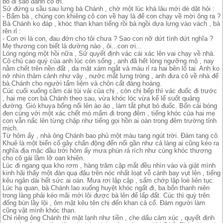
bỏ đi sao đành cô ơi.
Sử đứng u sầu sau lưng bà Chánh , chờ một lúc khá lâu mới dè dặt hỏi :
- Bẩm bà , chúng con khiêng cô con về hay là để con chạy về mời ông ra ?
Bà Chánh ko đáp , khóc than khan tiếng rồi bà ngồi dựa lưng vào vách , bà
rên rỉ :
- Con ơi là con, đau đớn cho tôi chưa ? Sao con nỡ dứt tình dứt nghĩa ?
Mẹ thương con biết là dường nào , ôi...con ơi...
Lóng ngóng một hồi nữa , Sử quyết định vác cái xác lên vai chạy về nhà.
Cô chủ cao quý của anh lúc còn sống , anh đã hết lòng ngưỡng mộ , nay
nằm chết trên nền đất , da mặt xám ngắt và máu rỉ ra hai bên lổ tai. Anh ko
nở nhìn thảm cảnh như vậy , nước mắt lưng tròng , anh đưa cô về nhà để
bà Chánh cho người tẩm liệm và chôn cất đàng hoàng.
Cúc cuối xuống cầm cái túi vải của chị , còn chị bếp thì vác đuốc đi trước
, hai mẹ con bà Chánh theo sau, vừa khóc lóc vừa kể lể suốt quảng
đường. Gió khuya bổng nổi lên ào ào , làm tắt phụt bó đuốc. Bốn cái bóng
đen cùng với một xác chết mò mẩm đi trong đêm , tiếng khóc của hai mẹ
con vẫn nấc lên từng chập như tiếng gọi hồn ai oán trong đêm trường tỉnh
mịch.
Từ hôm ấy , nhà ông Chánh bao phủ một màu tang ngút trời. Đám tang cô
Khuê là một biến cố gây chấn động đến nổi gần như cả làng ai cũng kéo ra
nghĩa địa mặc dầu trời hôm ấy mưa phùn rả rích như cùng khóc thương
cho cô gái lầm lỡ oan khiên.
Lúc đi ngang qua kho rơm , hàng trăm cặp mắt đều nhìn vào và giật mình
kinh hãi thấy một đàn quạ đậu trên nóc nhất loạt vỗ cánh bay vụt lên , tiếng
kêu ngân dài hết sức ai oán. Mưa rơi lập cập , sấm chớp lập loè liên tục.
Lúc hạ quan, bà Chánh lao xuống huyệt khóc ngất đi, ba bốn thanh niên
trong làng phải kéo mãi mới lôi được bà lên để lấp đất. Cúc thì quỳ trên
đống bùn lầy lội , ôm mặt kêu tên chị đến khan cả cổ. Đám người làm
cũng vật mình khóc than.
Chỉ riêng ông Chánh thì mặt lạnh như tiền , che dấu cảm xúc , quyết định