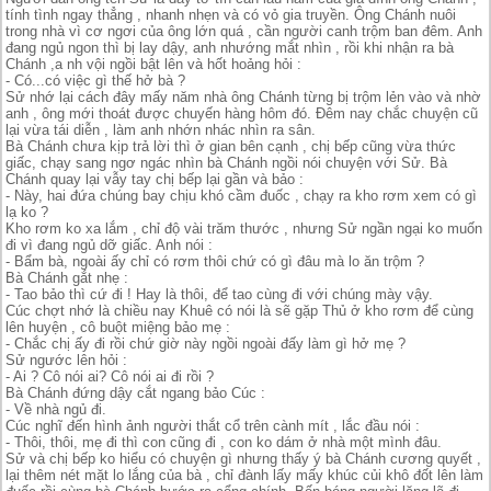
tính tình ngay thẳng , nhanh nhẹn và có vỏ gia truyền. Ông Chánh nuôi
trong nhà vì cơ ngơi của ông lớn quá , cần người canh trộm ban đêm. Anh
đang ngủ ngon thì bị lay dậy, anh nhướng mắt nhìn , rồi khi nhận ra bà
Chánh ,a nh vội ngồi bật lên và hốt hoảng hỏi :
- Có...có việc gì thế hở bà ?
Sử nhớ lại cách đây mấy năm nhà ông Chánh từng bị trộm lẻn vào và nhờ
anh , ông mới thoát được chuyến hàng hôm đó. Đêm nay chắc chuyện cũ
lại vừa tái diễn , làm anh nhớn nhác nhìn ra sân.
Bà Chánh chưa kịp trả lời thì ở gian bên cạnh , chị bếp cũng vừa thức
giấc, chạy sang ngơ ngác nhìn bà Chánh ngồi nói chuyện với Sử. Bà
Chánh quay lại vẫy tay chị bếp lại gần và bảo :
- Này, hai đứa chúng bay chịu khó cầm đuốc , chạy ra kho rơm xem có gì
lạ ko ?
Kho rơm ko xa lắm , chỉ độ vài trăm thước , nhưng Sử ngần ngại ko muốn
đi vì đang ngủ dỡ giấc. Anh nói :
- Bẩm bà, ngoài ấy chỉ có rơm thôi chứ có gì đâu mà lo ăn trộm ?
Bà Chánh gắt nhẹ :
- Tao bảo thì cứ đi ! Hay là thôi, để tao cùng đi với chúng mày vậy.
Cúc chợt nhớ là chiều nay Khuê có nói là sẽ gặp Thủ ở kho rơm để cùng
lên huyện , cô buột miệng bảo mẹ :
- Chắc chị ấy đi rồi chứ giờ này ngồi ngoài đấy làm gì hở mẹ ?
Sử ngước lên hỏi :
- Ai ? Cô nói ai? Cô nói ai đi rồi ?
Bà Chánh đứng dậy cắt ngang bảo Cúc :
- Về nhà ngủ đi.
Cúc nghĩ đến hình ảnh người thắt cổ trên cành mít , lắc đầu nói :
- Thôi, thôi, mẹ đi thì con cũng đi , con ko dám ở nhà một mình đâu.
Sử và chị bếp ko hiểu có chuyện gì nhưng thấy ý bà Chánh cương quyết ,
lại thêm nét mặt lo lắng của bà , chỉ đành lấy mấy khúc củi khô đốt lên làm