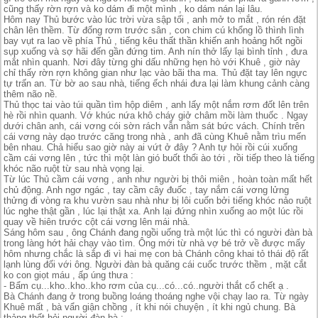
cũng thấy rờn rợn và ko dám đi một mình , ko dám nán lại lâu.
Hôm nay Thủ bước vào lúc trời vừa sập tối , anh mở to mắt , rón rén đặt
chân lên thềm. Từ đống rơm trước sân , con chim cú khổng lồ thình lình
bay vụt ra lao về phía Thủ , tiếng kêu thất thần khiến anh hoảng hốt ngồi
sụp xuống và sợ hãi đến gần đứng tim. Anh nín thở lấy lại bình tỉnh , đưa
mắt nhìn quanh. Nơi đây từng ghi dấu những hẹn hò với Khuê , giờ này
chỉ thấy rờn rợn không gian như lạc vào bãi tha ma. Thủ đặt tay lên ngực
tự trấn an. Từ bờ ao sau nhà, tiếng ếch nhái đưa lại làm khung cảnh càng
thêm não nề.
Thủ thọc tai vào túi quần tìm hộp diêm , anh lấy một nắm rơm đốt lên trên
hè rồi nhìn quanh. Vớ khúc nứa khô cháy giở châm mồi làm thuốc . Ngay
dưới chân anh, cái vơng cói sờn rách vẫn nằm sát bức vách. Chính trên
cái vơng này dạo trước căng trong nhà , anh đã cùng Khuê nằm trìu mến
bên nhau. Chả hiểu sao giờ này ai vứt ở đây ? Anh tự hỏi rồi cúi xuống
cầm cái vơng lên , tức thì một làn gió buốt thổi ào tới , rồi tiếp theo là tiếng
khóc não ruột từ sau nhà vọng lại.
Từ lúc Thủ cầm cái vơng , anh như người bị thôi miên , hoàn toàn mất hết
chủ động. Anh ngơ ngác , tay cầm cây đuốc , tay nắm cái vơng lửng
thửng đi vòng ra khu vườn sau nhà như bị lôi cuốn bởi tiếng khóc nảo ruột
lúc nghe thật gần , lúc lại thật xa. Anh lại đứng nhìn xuống ao một lúc rồi
quay về hiên trước cột cái vơng lên mái nhà.
Sáng hôm sau , ông Chánh đang ngồi uống trà một lúc thì có người đàn bà
trong làng hớt hải chạy vào tìm. Ông mới từ nhà vợ bé trở về được mấy
hôm nhưng chắc là sắp đi vì hai mẹ con bà Chánh công khai tỏ thái độ rất
lạnh lùng đối với ông. Người đàn bà quăng cái cuốc trước thềm , mặt cắt
ko con giọt máu , ấp úng thưa :
- Bẩm cụ...kho..kho..kho rơm của cụ...có...có..người thắt cổ chết ạ .
Bà Chánh đang ở trong buồng loáng thoáng nghe vội chạy lao ra. Từ ngày
Khuê mất , bà vẩn giận chồng , ít khi nói chuyện , ít khi ngủ chung. Bà
thảng thốt hỏi người đàn bà :