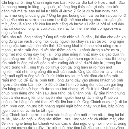
Chị bếp ra rồi, ông Chánh ngồi vào bàn, kéo cái đĩa bát ở trước mặt , đầu
óc hoang mang lo lắng , lạ quuá , rõ ràng ông thấy có sợi dây treo trên
cành mít mà tại sao nó lại tự biến đi được ? Ko lẽ giữa ban ngày ban
mạch mà ông bị quáng gà ? Ông lại góc buồng cầm cái ba ton ra cửa rồi đi
vòng đầu nhà ra vườn sau xem hư thật thế nào nhưng chưa tới gần gốc
mít , ông đã sửng sốt kêu lên một tiếng và bước lùi dần là bởi vì sợi dây
thắt cổ của con ông lại vừa xuất hiện lắc lư nhè nhẹ như có người vừa
cuộn vào đó.
Đứa nào trêu ông chăng ? Ông trố mắt nhìn và lùi dần , lùi dần cho đến khi
ông đụng cái vách , ông mới quay người bỏ chạy ra sân trước , ông ngồi
xuống bậc tam cấp hổn hển thở. Cổ họng khát khô như vừa uống rượu
mạnh , trước mặt ông, dưới bậc thềm có cái lu sành đựng nước mưa ,
ông mệt mỏi đứng dậy tiến lại , ông phải uống ít nhất mấy cái gáo dừa thì
họa chăng mới đỡ khát. Ông cầm cán gáo khom người toan múc thì bổng
rùn mình buông rơi cái gáo nước xuống đất là vì dưới đáy lu , trong làn
nước trong vắt , ông thấy cô Khuê con gái ông hiện ra rỏ mồn một ,
nghiêm mặt nhìn ông bằng đôi mắt oán trách. Ông lảo đảo trở lại vị trí củ ,
mệt mỏi ngồi xuống và từ từ rút khăn tay lau mồ hôi đầm đià trên mặt.
Ngồi một lúc để lấy lại bình tỉnh , ông đứng dậy vào phòng khách vô tình
ngước lên nhìn bàn thờ , ở đó có tấm hình vẽ trắng đen của con gái ông
lớn bằng cuốn vở học trò dựng sau bát nhang. Vì rất ít khi Khuê có dịp
chụp hình riêng cho nên sau đám tang, bà Chánh phải lấy tấm hình chung
của cả nhà mang lên phố huyện nhờ người họa sĩ tách riêng Khuê và
phóng lớn bằng bút chì than để đặt lên bàn thờ. Ông Chánh quay mặt đi ko
dám nhìn con, nhưng bát nhang nguội ngắt bổng cháy phụt lên, bập bùng
ngọn lửa một lúc rồi lại tắt ngấm.
Ông Chánh lạnh người ko dám vào buồng nằm một mình nữa , ông lại bỏ
ra hè , lảo đảo ngồi xuống bậc thềm , tựa lưng vào cột và nhắm mắt, cho
đến khi nghe tiếng bà Chánh và cái Cúc ở đầu ngõ, ông mới mở mắt trông
ra và vui mừng đứng dậy. Từ giờ phút này ông bắt đầu sợ sự trống vắng