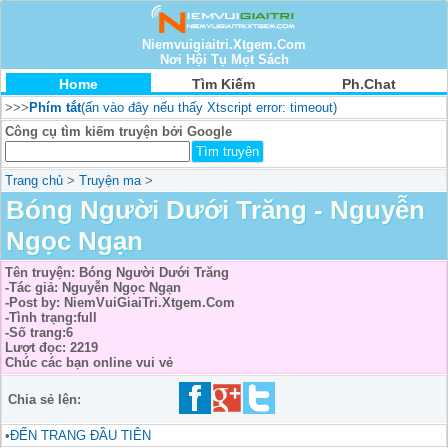
Niemvuigiaitri.Xtgem.Com
Nơi Hội Tụ Mọt Sách
Home
Tìm Kiếm
Ph.Chat
>>>
Phím tắt
(ấn vào đây nếu thấy Xtscript error: timeout)
Công cụ tìm kiếm truyện bởi Google
Trang chủ
>
Truyện ma
>
Bóng Người Dưới Trăng - Nguyễn
Ngọc Ngạn
Tên truyện: Bóng Người Dưới Trăng
-Tác giả: Nguyễn Ngọc Ngạn
-Post by: NiemVuiGiaiTri.Xtgem.Com
-Tình trạng:full
-Số trang:6
Lượt đọc: 2219
Chúc các bạn online vui vẻ
Chia sẻ lên:
•
ĐẾN TRANG ĐẦU TIÊN