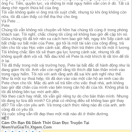
ông Fu. Tiền, quyền lực, và những bí mật nguy hiểm vẫn còn ở đó. Tất cả
đang chờ người thừa kế của ông.
Tôi vẫn không quên vì ông mà tôi suýt chết, nhưng từ khi ông không còn
nữa, tôi đã cảm thấy có thể tha thứ cho ông.
Và Pete ...
Pete.
Chúng tôi vẫn không nói chuyện về hôm hai chúng tôi cùng ở trong phòng
khách sạn. Tôi nghĩ, chắc chúng tôi cũng sẽ không bao giờ đề cập tới nó.
Giữa chúng tôi đã trở nên xa cách hơn bao giờ hết, ngay khi Sếp cảnh sát
bất chấp sự bất mãn của Pete, gọi tôi là một tài sản của cộng đồng, trả
tiền cho tôi vào Học viện cảnh sát, đồng thời trả thêm cho tôi một ít lương.
Tôi không chắc lắm tôi sẽ tham gia lực lượng cảnh sát, nhưng tôi đã
không quyết định vội vã. Nỗi đau khổ về Pete là một khích lệ rất lớn để tôi
ở lại.
Tôi đã thấy trong một vài trường hợp, Pete lại bất đắc dĩ hành động như là
đang giám thị tôi. Anh vẫn còn nghĩ rằng tôi thích đặt bản thân mình vào
trong nguy hiểm. Tôi nói với anh rằng anh đã sai khi anh nghĩ như thế.
Như là một sự thoả hiệp, tôi đã dọn vào vào một căn hộ an ninh cao do
Pete chọn cho tôi. Mặc dù anh sẽ trả tiền cho việc thuê nhà, anh không
bao giờ đặt chân của mình vào bên trong căn hộ đó của tôi. Không phải là
tôi đã không liên tục mời anh đến.
Nói theo cách hay nhất, tôi vẫn giữ riêng tự do cho bản thân mình. Nhưng
tôi đang tự lừa dối mình? Có phải có những điều sẽ không bao giờ thay
đổi? Tôi vẫn còn yêu anh. Và trong cách thức riêng nào đó của anh, anh
cũng đã có yêu tôi.
Và cuộc sống vẫn tốt đẹp theo một mặt nào đó ở thiên đường.
HẾT
Cảm Ơn Bạn Đã Dành Thời Gian Đọc Truyện Tại
NiemVuiGiaiTri.Xtgem.Com