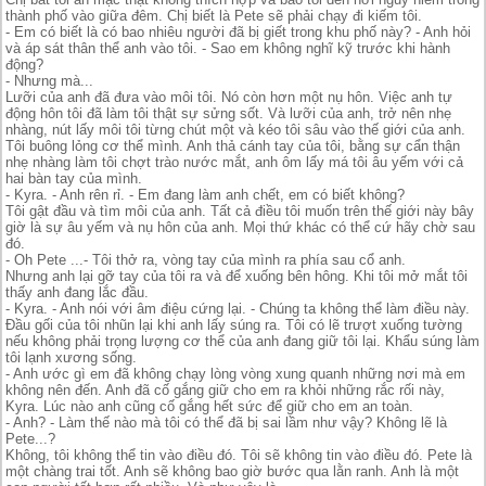
thành phố vào giữa đêm. Chị biết là Pete sẽ phải chạy đi kiếm tôi.
- Em có biết là có bao nhiêu người đã bị giết trong khu phố này? - Anh hỏi
và áp sát thân thể anh vào tôi. - Sao em không nghĩ kỹ trước khi hành
động?
- Nhưng mà...
Lưỡi của anh đã đưa vào môi tôi. Nó còn hơn một nụ hôn. Việc anh tự
động hôn tôi đã làm tôi thật sự sửng sốt. Và lưỡi của anh, trở nên nhẹ
nhàng, nút lấy môi tôi từng chút một và kéo tôi sâu vào thế giới của anh.
Tôi buông lỏng cơ thể mình. Anh thả cánh tay của tôi, bằng sự cẩn thận
nhẹ nhàng làm tôi chợt trào nước mắt, anh ôm lấy má tôi âu yếm với cả
hai bàn tay của mình.
- Kyra. - Anh rên rỉ. - Em đang làm anh chết, em có biết không?
Tôi gật đầu và tìm môi của anh. Tất cả điều tôi muốn trên thế giới này bây
giờ là sự âu yếm và nụ hôn của anh. Mọi thứ khác có thể cứ hãy chờ sau
đó.
- Oh Pete ...- Tôi thở ra, vòng tay của mình ra phía sau cổ anh.
Nhưng anh lại gỡ tay của tôi ra và để xuống bên hông. Khi tôi mở mắt tôi
thấy anh đang lắc đầu.
- Kyra. - Anh nói với âm điệu cứng lại. - Chúng ta không thể làm điều này.
Đầu gối của tôi nhũn lại khi anh lấy súng ra. Tôi có lẽ trượt xuống tường
nếu không phải trọng lượng cơ thể của anh đang giữ tôi lại. Khẩu súng làm
tôi lạnh xương sống.
- Anh ước gì em đã không chạy lòng vòng xung quanh những nơi mà em
không nên đến. Anh đã cố gắng giữ cho em ra khỏi những rắc rối này,
Kyra. Lúc nào anh cũng cố gắng hết sức để giữ cho em an toàn.
- Anh? - Làm thế nào mà tôi có thể đã bị sai lầm như vậy? Không lẽ là
Pete...?
Không, tôi không thể tin vào điều đó. Tôi sẽ không tin vào điều đó. Pete là
một chàng trai tốt. Anh sẽ không bao giờ bước qua lằn ranh. Anh là một