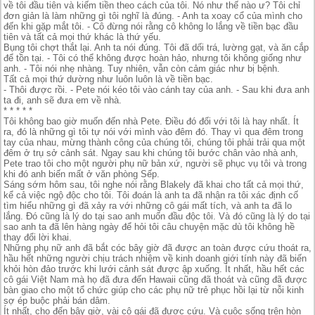
về tôi đầu tiên và kiếm tiền theo cách của tôi. Nó như thế nào ư? Tôi chỉ
đơn giản là làm những gì tôi nghĩ là đúng. - Anh ta xoay cổ của mình cho
đến khi gặp mắt tôi. - Cô đừng nói rằng cô không lo lắng về tiền bạc đầu
tiên và tất cả mọi thứ khác là thứ yếu.
Bụng tôi chợt thắt lại. Anh ta nói đúng. Tôi đã dối trá, lường gạt, và ăn cắp
để tồn tại. - Tôi có thể không được hoàn hảo, nhưng tôi không giống như
anh. - Tôi nói nhẹ nhàng. Tuy nhiên, vẫn còn cảm giác như bị bệnh.
Tất cả mọi thứ dường như luôn luôn là về tiền bạc.
- Thôi được rồi. - Pete nói kéo tôi vào cánh tay của anh. - Sau khi đưa anh
ta đi, anh sẽ đưa em về nhà.
* * * * *
Tôi không bao giờ muốn đến nhà Pete. Điều đó đối với tôi là hay nhất. Ít
ra, đó là những gì tôi tự nói với mình vào đêm đó. Thay vì qua đêm trong
tay của nhau, mừng thành công của chúng tôi, chúng tôi phải trải qua một
đêm ở trụ sở cảnh sát. Ngay sau khi chúng tôi bước chân vào nhà anh,
Pete trao tôi cho một người phụ nữ bản xứ, người sẽ phục vụ tôi và trong
khi đó anh biến mất ở văn phòng Sếp.
Sáng sớm hôm sau, tôi nghe nói rằng Blakely đã khai cho tất cả mọi thứ,
kể cả việc ngộ độc cho tôi. Tôi đoán là anh ta đã nhận ra tôi xác định cố
tìm hiểu những gì đã xảy ra với những cô gái mất tích, và anh ta đã lo
lắng. Đó cũng là lý do tại sao anh muốn đầu độc tôi. Và đó cũng là lý do tại
sao anh ta đã lên hàng ngày để hỏi tôi câu chuyện mặc dù tôi không hề
thay đổi lời khai.
Những phụ nữ anh đã bắt cóc bây giờ đã được an toàn được cứu thoát ra,
hầu hết những người chịu trách nhiệm về kinh doanh giới tính này đã biến
khỏi hòn đảo trước khi lưới cảnh sát được ập xuống. Ít nhất, hầu hết các
cô gái Việt Nam mà họ đã đưa đến Hawaii cũng đã thoát và cũng đã được
bàn giao cho một tổ chức giúp cho các phụ nữ trẻ phục hồi lại từ nỗi kinh
sợ ép buộc phải bán dâm.
Ít nhất, cho đến bây giờ, vài cô gái đã được cứu. Và cuộc sống trên hòn