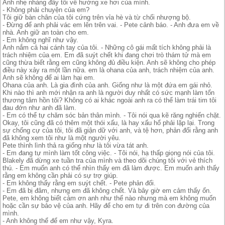
Anh nhẹ nhàng đẩy tôi về hướng xe hơi của mình.
- Không phải chuyện của em?
Tôi giữ bàn chân của tôi cứng trên vỉa hè và từ chối nhượng bộ.
- Đừng để anh phải vác em lên trên vai. - Pete cảnh báo. - Anh đưa em về
nhà. Anh giữ an toàn cho em.
- Em không nghĩ như vậy.
Anh nắm cả hai cánh tay của tôi. - Những cô gái mất tích không phải là
trách nhiệm của em. Em đã suýt chết khi đang chơi trò thám tử mà em
cũng thừa biết rằng em cũng không đủ điều kiện. Anh sẽ không cho phép
điều này xảy ra một lần nữa. em là ohana của anh, trách nhiệm của anh.
Anh sẽ không để ai làm hại em.
Ohana của anh. Là gia đình của anh. Giống như là một đứa em gái nhỏ.
Khi nào thì anh mới nhận ra anh là người duy nhất có sức mạnh làm tổn
thương tâm hồn tôi? Không có ai khác ngoài anh ra có thể làm trái tim tôi
đau đớn như anh đã làm.
- Em có thể tự chăm sóc bản thân mình. - Tôi nói qua kẽ răng nghiến chặt.
Okay, tôi cũng đã có thêm một thói xấu, là hay xấu hổ phải lặp lại. Trong
sự chống cự của tôi, tôi đã giận dữ với anh, và tệ hơn, phản đối rằng anh
đã không xem tôi như là một người yêu.
Pete thình lình thả ra giống như là tôi vừa tát anh.
- Em đang tự mình làm tốt công việc. - Tôi nói, hạ thấp giọng nói của tôi.
Blakely đã dừng xe tuần tra của mình và theo dõi chúng tôi với vẻ thích
thú. - Em muốn anh có thể nhìn thấy em đã làm được. Em muốn anh thấy
rằng em không cần phải có sự trợ giúp.
- Em không thấy rằng em suýt chết. - Pete phản đối.
- Em đã bị đâm, nhưng em đã không chết. Và bây giờ em cảm thấy ổn.
Pete, em không biết cảm ơn anh như thế nào nhưng mà em không muốn
hoặc cần sự bảo vệ của anh. Hãy để cho em tự đi trên con đường của
mình.
- Anh không thể để em như vậy, Kyra.