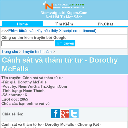
Niemvuigiaitri.Xtgem.Com
Nơi Hội Tụ Mọt Sách
Home
Tìm Kiếm
Ph.Chat
>>>
Phím tắt
(ấn vào đây nếu thấy Xtscript error: timeout)
Công cụ tìm kiếm truyện bởi Google
Trang chủ
>
Truyện trinh thám
>
Cảnh sát và thám tử tư - Dorothy
McFalls
Tên truyện: Cảnh sát và thám tử tư
-Tác giả: Dorothy McFalls
-Post by: NiemVuiGiaiTri.Xtgem.Com
-Tình trạng: Hoàn Thành
-Số chương: 6
Lượt đọc: 2865
Chúc các bạn online vui vẻ
Chia sẻ lên:
Cảnh sát và thám tử tư - Dorothy McFalls - Chương Kết -