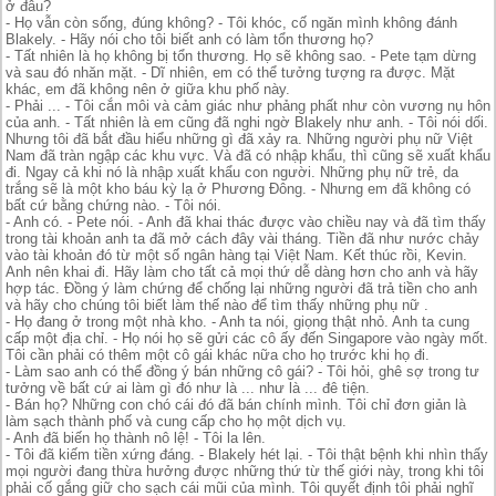
ở đâu?
- Họ vẫn còn sống, đúng không? - Tôi khóc, cố ngăn mình không đánh
Blakely. - Hãy nói cho tôi biết anh có làm tổn thương họ?
- Tất nhiên là họ không bị tổn thương. Họ sẽ không sao. - Pete tạm dừng
và sau đó nhăn mặt. - Dĩ nhiên, em có thể tưởng tượng ra được. Mặt
khác, em đã không nên ở giữa khu phố này.
- Phải ... - Tôi cắn môi và cảm giác như phảng phất như còn vương nụ hôn
của anh. - Tất nhiên là em cũng đã nghi ngờ Blakely như anh. - Tôi nói dối.
Nhưng tôi đã bắt đầu hiểu những gì đã xảy ra. Những người phụ nữ Việt
Nam đã tràn ngập các khu vực. Và đã có nhập khẩu, thì cũng sẽ xuất khẩu
đi. Ngay cả khi nó là nhập xuất khẩu con người. Những phụ nữ trẻ, da
trắng sẽ là một kho báu kỳ lạ ở Phương Đông. - Nhưng em đã không có
bất cứ bằng chứng nào. - Tôi nói.
- Anh có. - Pete nói. - Anh đã khai thác được vào chiều nay và đã tìm thấy
trong tài khoản anh ta đã mở cách đây vài tháng. Tiền đã như nước chảy
vào tài khoản đó từ một số ngân hàng tại Việt Nam. Kết thúc rồi, Kevin.
Anh nên khai đi. Hãy làm cho tất cả mọi thứ dễ dàng hơn cho anh và hãy
hợp tác. Đồng ý làm chứng để chống lại những người đã trả tiền cho anh
và hãy cho chúng tôi biết làm thế nào để tìm thấy những phụ nữ .
- Họ đang ở trong một nhà kho. - Anh ta nói, giọng thật nhỏ. Anh ta cung
cấp một địa chỉ. - Họ nói họ sẽ gửi các cô ấy đến Singapore vào ngày mốt.
Tôi cần phải có thêm một cô gái khác nữa cho họ trước khi họ đi.
- Làm sao anh có thể đồng ý bán những cô gái? - Tôi hỏi, ghê sợ trong tư
tưởng về bất cứ ai làm gì đó như là ... như là ... đê tiện.
- Bán họ? Những con chó cái đó đã bán chính mình. Tôi chỉ đơn giản là
làm sạch thành phố và cung cấp cho họ một dịch vụ.
- Anh đã biến họ thành nô lệ! - Tôi la lên.
- Tôi đã kiếm tiền xứng đáng. - Blakely hét lại. - Tôi thật bệnh khi nhìn thấy
mọi người đang thừa hưởng được những thứ từ thế giới này, trong khi tôi
phải cố gắng giữ cho sạch cái mũi của mình. Tôi quyết định tôi phải nghĩ