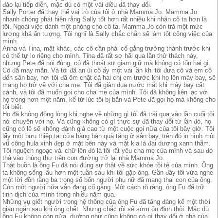
đảo lại tiếp diễn, mặc dù có một vài điều đã thay đổi.
Sally Porter đã thay thế vai trò của tôi ở nhà Mamma Jo. Mamma Jo
nhanh chóng phát hiện rằng Sally tốt hơn rất nhiều khi nhận cô ta hơn là
tôi. Ngoài việc dành một phòng cho cô ta, Mamma Jo còn trả một mức
lương khá ấn tượng. Tôi nghĩ là Sally chắc chắn sẽ làm tốt công việc của
mình.
Anna và Tina, mặt khác, các cô cần phải cố gắng trưởng thành trước khi
có thể tự lo riêng cho mình. Tina đã rất sợ hãi qua lần thử thách này,
nhưng Pete đã nói đúng, cô đã thoát sự giam giữ mà không có tổn hại gì.
Cô đã may mắn. Và tôi đã an ủi cô ấy một vài lần khi tôi đưa cô và em cô
đến sân bay, nơi tôi đã ôm chặt cả hai chị em trước khi họ lên máy bay, sẽ
mang họ trở về với cha mẹ. Tôi đã giàn dụa nước mắt khi máy bay cất
cánh, và tôi đã muốn gọi cho cha mẹ của mình. Tôi đã không liên lạc với
họ trong hơn một năm, kể từ lúc tôi bị bắn và Pete đã gọi họ mà không cho
tôi biết.
Họ đã không động lòng khi nghe về những gì tôi đã trải qua vào lần cuối tôi
nói chuyện với họ. Và cũng không có gì thực sự đã thay đổi từ lần đó, họ
cũng có lẽ sẽ không đánh giá cao từ một cuộc gọi nữa của tôi bây giờ. Tôi
lấy một bưu thiếp tại cửa hàng bán quà tặng ở sân bay, trên đó in hình một
vũ công hula xinh đẹp ở mặt bên này và mặt kia là đại dương xanh thẫm.
Tôi nguệch ngoạc vài chữ lên đó là tôi rất yêu cha mẹ của mình và sau đó
thả vào thùng thư trên con đường trở lại nhà Mamma Jo.
Thật buồn là ông Fu đã nói đúng sự thật về sức khỏe tồi tệ của mình. Ông
ta không sống lâu hơn một tuần sau khi tôi gặp ông. Gần đây tôi vừa nghe
một lời đồn rằng ba trong số bốn người phụ nữ đã mang thai con của ông.
Còn một người nữa vẫn đang cố gắng. Một cách rõ ràng, ông Fu đã trữ
tinh dịch của mình trong nhiều năm qua.
Những vụ giết người trong hệ thống của ông Fu đã tăng đáng kể một thời
gian ngắn sau khi ông chết. Nhưng chắc rồi sẽ sớm ổn định thôi. Mặc dù
ông Fu không còn nữa, dường như cũng không có gì thay đổi ở nhà của