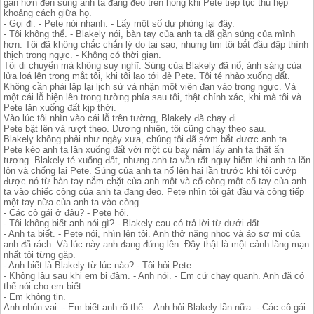
gần hơn đến súng anh ta đang đeo trên hông khi Pete tiếp tục thu hẹp
khoảng cách giữa họ.
- Gọi đi. - Pete nói nhanh. - Lấy một số dự phòng lại đây.
- Tôi không thể. - Blakely nói, bàn tay của anh ta đã gần súng của mình
hơn. Tôi đã không chắc chắn lý do tại sao, nhưng tim tôi bắt đầu đập thình
thịch trong ngực. - Không có thời gian.
Tôi di chuyển mà không suy nghĩ. Súng của Blakely đã nổ, ánh sáng của
lửa loá lên trong mắt tôi, khi tôi lao tới đè Pete. Tôi té nhào xuống đất.
Không cần phải lặp lại lịch sử và nhận một viên đạn vào trong ngực. Và
một cái lỗ hiện lên trong tường phía sau tôi, thật chính xác, khi mà tôi và
Pete lăn xuống đất kịp thời.
Vào lúc tôi nhìn vào cái lỗ trên tường, Blakely đã chạy đi.
Pete bật lên và rượt theo. Đương nhiên, tôi cũng chạy theo sau.
Blakely không phải như ngày xưa, chúng tôi đã sớm bắt được anh ta.
Pete kéo anh ta lăn xuống đất với một cú bay nắm lấy anh ta thật ấn
tượng. Blakely té xuống đất, nhưng anh ta vẫn rất nguy hiểm khi anh ta lăn
lộn và chống lại Pete. Súng của anh ta nổ lên hai lần trước khi tôi cướp
được nó từ bàn tay nắm chặt của anh một và cố còng một cổ tay của anh
ta vào chiếc còng của anh ta đang đeo. Pete nhìn tôi gật đầu và còng tiếp
một tay nữa của anh ta vào còng.
- Các cô gái ở đâu? - Pete hỏi.
- Tôi không biết anh nói gì? - Blakely cau có trả lời từ dưới đất.
- Anh ta biết. - Pete nói, nhìn lên tôi. Anh thở nặng nhọc và áo sơ mi của
anh đã rách. Và lúc này anh đang đứng lên. Đây thật là một cảnh lãng mạn
nhất tôi từng gặp.
- Anh biết là Blakely từ lúc nào? - Tôi hỏi Pete.
- Không lâu sau khi em bị đâm. - Anh nói. - Em cứ chạy quanh. Anh đã có
thể nói cho em biết.
- Em không tin.
Anh nhún vai. - Em biết anh rõ thế. - Anh hỏi Blakely lần nữa. - Các cô gái