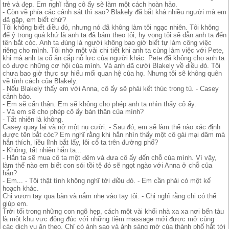
trẻ và đẹp. Em nghĩ rằng cô ấy sẽ làm một cách hoàn hảo.
- Còn về phía các cảnh sát thì sao? Blakely đã bắt khá nhiều người mà em
đã gặp, em biết chứ?
Tôi không biết điều đó, nhưng nó đã không làm tôi ngạc nhiên. Tôi không
để ý trong quá khứ là anh ta đã bám theo tôi, hy vọng tôi sẽ dẫn anh ta đến
tên bắt cóc. Anh ta đúng là người không bao giờ biết tự làm công việc
riêng cho mình. Tôi nhớ một vài chi tiết khi anh ta cùng làm việc với Pete,
khi mà anh ta cố ăn cắp nỗ lực của người khác. Pete đã không cho anh ta
có được những cơ hội của mình. Và anh đã cười Blakely về điều đó. Tôi
chưa bao giờ thực sự hiểu mối quan hệ của họ. Nhưng tôi sẽ không quên
về tính cách của Blakely.
- Nếu Blakely thấy em với Anna, cô ấy sẽ phải kết thúc trong tù. - Casey
cảnh báo.
- Em sẽ cẩn thận. Em sẽ không cho phép anh ta nhìn thấy cô ấy.
- Và em sẽ cho phép cô ấy bán thân của mình?
- Tất nhiên là không.
Casey quay lại và nở một nụ cười. - Sau đó, em sẽ làm thế nào xác định
được tên bắt cóc? Em nghĩ rằng khi hắn nhìn thấy một cô gái mại dâm mà
hắn thích, liều lĩnh bắt lấy, lôi cô ta trên đường phố?
- Không, tất nhiên hắn ta...
- Hắn ta sẽ mua cô ta một đêm và đưa cô ấy đến chỗ của mình. Vì vậy,
làm thế nào em biết con sói tồi tệ đó sẽ ngọt ngào với Anna ở chỗ của
hắn?
- Em... - Tôi thật tình không nghĩ tới điều đó. - Em cần phải có một kế
hoạch khác.
Chị vươn tay qua bàn và nắm nhẹ vào tay tôi. - Chị nghĩ rằng chị có thể
giúp em.
Trời tối trong những con ngõ hẹp, cách một vài khối nhà xa xa nơi bến tàu
là một khu vực đông đúc với những tiệm massage mới được mở cùng
các dịch vụ ăn theo. Chỉ có ánh sao và ánh sáng mờ của thành phố hắt tới