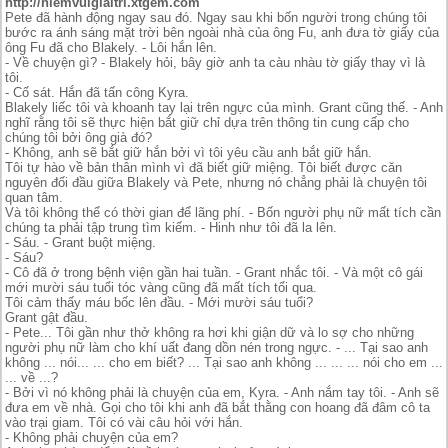
http://niemvuigiaitri.xtgem.com
Pete đã hành động ngay sau đó. Ngay sau khi bốn người trong chúng tôi
bước ra ánh sáng mặt trời bên ngoài nhà của ông Fu, anh đưa tờ giấy của
ông Fu đã cho Blakely. - Lôi hắn lên.
- Về chuyện gì? - Blakely hỏi, bây giờ anh ta càu nhàu tờ giấy thay vì là
tôi.
- Cố sát. Hắn đã tấn công Kyra.
Blakely liếc tôi và khoanh tay lại trên ngực của mình. Grant cũng thế. - Anh
nghĩ rằng tôi sẽ thực hiện bắt giữ chỉ dựa trên thông tin cung cấp cho
chúng tôi bởi ông già đó?
- Không, anh sẽ bắt giữ hắn bởi vì tôi yêu cầu anh bắt giữ hắn.
Tôi tự hào về bản thân mình vì đã biết giữ miệng. Tôi biết được căn
nguyên đối đầu giữa Blakely và Pete, nhưng nó chẳng phải là chuyện tôi
quan tâm.
Và tôi không thể có thời gian để lãng phí. - Bốn người phụ nữ mất tích cần
chúng ta phải tập trung tìm kiếm. - Hinh như tôi đã la lên.
- Sáu. - Grant buột miệng.
- Sáu?
- Cô đã ở trong bệnh viện gần hai tuần. - Grant nhắc tôi. - Và một cô gái
mới mười sáu tuổi tóc vàng cũng đã mất tích tối qua.
Tôi cảm thấy máu bốc lên đầu. - Mới mười sáu tuổi?
Grant gật đầu.
- Pete... Tôi gần như thở không ra hơi khi giận dữ và lo sợ cho những
người phụ nữ làm cho khí uất đang dồn nén trong ngực. - ... Tại sao anh
không ... nói... ... cho em biết? ... Tại sao anh không ... ... ... nói cho em ...
... về ...?
- Bởi vì nó không phải là chuyện của em, Kyra. - Anh nắm tay tôi. - Anh sẽ
đưa em về nhà. Gọi cho tôi khi anh đã bắt thằng con hoang đã đâm cô ta
vào trại giam. Tôi có vài câu hỏi với hắn.
- Không phải chuyện của em?