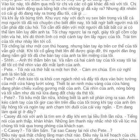
Vào lúc này, tôi điểm qua mỗi từ chị và các cô gái khác đã nói với tôi. Chị
có phải hành động quá bồng bột cho những gì đã xảy ra? Nhưng đột nhiên
có cái gì đó đang nảy ra trong đầu tôi, cái gì ...
Và khi ấy tôi bừng tỉnh. Khu vực này với dịch vụ sex bên trong và tất cả
mọi người tôi đã nói chuyện cho biết đến nay, tôi bất ngờ biết người mà tôi
cần phải đặt câu hỏi. Tôi cần đối diện với một người đã bắt bất cứ ai có
thể làm liên luỵ đến anh ta. Tôi chạy ngược lại ra ngõ, giày tôi gõ cồm cộp
trên vỉa hè, khi đó thình lình có một cánh tay ôm lấy ngực của tôi. Trái tim
của tôi như nhảy lên tới cổ.
Tôi chống lại như một con thú hoang, nhưng bàn tay ép trên cơ thể của tôi
vẫn giữ chặt. Khi tôi cố gắng thét lên để được giúp đỡ, thì người đàn ông
đang nắm giữ tôi đã che bàn tay của anh ta lên miệng của tôi.
- Shhh...- Anh thì thầm bên tai. Và nắm cả hai cánh tay của tôi xoay tôi lại
để tôi có thể nhìn vào đôi mắt lạnh của anh.
- Pete. - Tôi nói và thở hắt ra một hơi thở. - Cảm ơn chúa. Em cứ nghĩ
anh là tên bắt cóc.
- Pete? - Anh kéo tôi ra khỏi con ngách nhỏ và đẩy tôi dựa vào bức tường
của một cửa hàng lướt sóng. Thiết bị an ninh màu vàng của cửa hàng
đang phản chiếu xuống gương mặt của anh. Cái nhìn của anh, nóng bỏng
và tối sầm như đá núi lửa đang đốt cháy da thịt tôi.
- Pete? - Tôi kêu một lần nữa, không biết là anh sẽ phản ứng ra sao. Anh
kéo cánh tay của tôi giơ cao lên trên đầu của tôi trong khi tay của anh ôm
lấy hông tôi và ngón tay anh chạm tới đuôi của cái váy ngắn. - Em đang
làm quái gì ở đây?
- Casey đã nói với anh là tìm em ở đây khi em lại liều lĩnh lần nữa. - Tiếng
nói của anh thấp, khàn khàn. Những âm thanh này nhắc nhở tôi về lúc mà
chúng tôi trải qua trong phòng của khách sạn.
- C-Casey? - Tôi lẩm bẩm. Tại sao Casey lại nói cho Pete...?
Điều này quả thật chẳng lãng mạn chút nào. Điều này là kế hoạch của chị.
Chị bắt tôi ăn mặc thật không thích hợp và bảo tôi đến nơi nguy hiểm trong