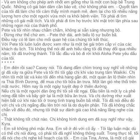
- Và em không cho phép anh nhốt em giống như là một con búp bê Trung
Quốc. Những cô gái bán dâm cần bảo vệ, chứ không phải em. - Quyết tâm
của tôi đã làm cho tôi cảm thấy mình mạnh mẽ, đem lại cho tôi nhiều năng
lượng hơn cho một người vừa mới ra khỏi bệnh viện. Tôi phải đi tìm
những cô gái mất tích. Và tôi phải đi tìm họ trước khi mặt trời lặn phía sau
những ngọn núi của thành phố.
Pete và tôi nhìn nhau chằm chằm, không ai sẵn sàng nhượng bộ.
- Đừng như thế chứ em. - Pete thở dài, anh biểu lộ sự buồn bã.
Điều này có lẽ làm cho mối quan hệ của chúng tôi kết thúc.
Với Pete tôi luôn luôn được xem như là một bé gái trộm cắp ví của các
khách du lịch. Tôi không thể nói để anh hiểu rằng tôi đã thay đổi qua nhiều
năm, tôi đã trưởng thành. Tôi lắc đầu và bỏ đi rời khỏi Aloha Pete yêu dấu
của tôi.
* * * * *
- Em điên rồi sao? Casey nói. Tôi đang đắm chìm trong suy nghĩ về những
gì đã xảy ra giữa Pete và tôi thì tôi gặp chị khi vào trung tâm Waikiki. Chị
nhìn tôi một lát và kéo tôi đến nhà hàng gần đó, một quán ăn lộ thiên nhìn
ra Thái Bình Dương, để mua cho tôi bữa ăn trưa. Một làn gió nhẹ thổi trên
mặt nước. Hôm nay là một ngày tuyệt đẹp ở thiên đường.
Nếu chị là một người đàn ông thì tôi sẽ rất ngại. Đầu tiên là một ly cà phê
nóng đắt tiền và bây giờ lại là một bữa ăn trưa. Và chị dường như xuất
hiện bất cứ khi nào tôi ở trong tình trạng buồn bã nhất. Tôi đã nói điều đó
với chị và chị ngẩng đầu lên trời nói là do duyên phận. Tôi đã không chắc
chắn về điều đó, nhưng tôi thật sự đánh giá cao khả năng lắng nghe của
chị.
- Thật không tốt chút nào. Chị không hình dung em đã suy nghĩ như vậy,
Kyra.
- Em sẽ không phó mặc Ana. Em sẽ ở đó với cô ấy. - Tôi lập luận mặc dù
có thể chị nói đúng, có phải tôi đã nghĩ không thông suốt. Trong thực tế, tôi
đã nói cho chị nghe kế hoạch của tôi. - Em của Tina, Anna, là một cô gái