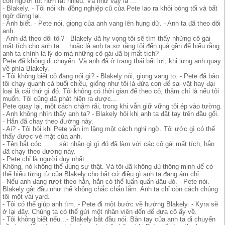
con người tốt hơn rất nhiều. Và như vậy là ...
- Blakely. - Tôi nói khi đồng nghiệp cũ của Pete lao ra khỏi bóng tối và bất
ngờ dừng lại.
- Anh biết. - Pete nói, giọng của anh vang lên hung dữ. - Anh ta đã theo dõi
anh.
- Anh đã theo dõi tôi? - Blakely đã hy vọng tôi sẽ tìm thấy những cô gái
mất tích cho anh ta ... hoặc là anh ta sợ rằng tôi đến quá gần để hiểu rằng
anh ta chính là lý do mà những cô gái đã bị mất tích?
Pete đã không di chuyển. Và anh đã ở trạng thái bất lợi, khi lưng anh quay
về phía Blakely.
- Tôi không biết cô đang nói gì? - Blakely nói, giọng vang to. - Pete đã bảo
tôi chạy quanh cả buổi chiều, giống như tôi là đứa con để sai vặt hay đại
loại là cái thứ gì đó. Tôi không có thời gian để theo cô, thậm chí là nếu tôi
muốn. Tôi cũng đã phát hiện ra được...
Pete quay lại, một cách chậm rãi, trong khi vẫn giữ vững tôi ép vào tường.
- Anh không nhìn thấy anh ta? - Blakely hỏi khi anh ta đặt tay trên đầu gối.
- Hắn đã chạy theo đường này.
- Ai? - Tôi hỏi khi Pete vẫn im lặng một cách nghi ngờ. Tôi ước gì có thể
thấy được vẻ mặt của anh.
- Tên bắt cóc ... ... sát nhân gì gì đó đã làm với các cô gái mất tích, hắn
đã chạy theo đường này.
- Pete chỉ là người duy nhất...
Không, nó không thể đúng sự thật. Và tôi đã không đủ thông minh để có
thể hiểu từng từ của Blakely cho bất cứ điều gì anh ta đang ám chỉ.
- Nếu anh đang rượt theo hắn, hắn có thể luẩn quẩn đâu đó. - Pete nói.
Blakely gật đầu như thể không chắc chắn lắm. Anh ta chỉ còn cách chúng
tôi một vài yard.
- Tôi có thể giúp anh tìm. - Pete đi một bước về hướng Blakely. - Kyra sẽ
ở lại đây. Chúng ta có thể gửi một nhân viên đến để đưa cô ấy về.
- Tôi không biết nếu...- Blakely bắt đầu nói. Bàn tay của anh ta di chuyển