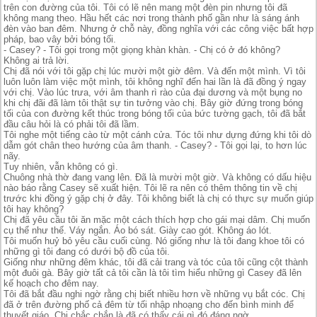
trên con đường của tôi. Tôi có lẽ nên mang một đèn pin nhưng tôi đã
không mang theo. Hầu hết các nơi trong thành phố gần như là sáng ánh
đèn vào ban đêm. Nhưng ở chỗ này, đồng nghĩa với các công việc bất hợp
pháp, bao vây bởi bóng tối.
- Casey? - Tôi gọi trong một giọng khàn khàn. - Chị có ở đó không?
Không ai trả lời.
Chị đã nói với tôi gặp chị lúc mười một giờ đêm. Và đến một mình. Vì tôi
luôn luôn làm việc một mình, tôi không nghĩ đến hai lần là đã đồng ý ngay
với chị. Vào lúc trưa, với âm thanh rì rào của đại dương và một bụng no
khi chị đãi đã làm tôi thật sự tin tưởng vào chị. Bây giờ đứng trong bóng
tối của con đường kết thúc trong bóng tối của bức tường gạch, tôi đã bắt
đầu câu hỏi là có phải tôi đã lầm.
Tôi nghe một tiếng cào từ một cánh cửa. Tóc tôi như dựng đứng khi tôi dò
dẫm gót chân theo hướng của âm thanh. - Casey? - Tôi gọi lại, to hơn lúc
nãy.
Tuy nhiên, vẫn không có gì.
Chuông nhà thờ đang vang lên. Đã là mười một giờ. Và không có dấu hiệu
nào báo rằng Casey sẽ xuất hiện. Tôi lẽ ra nên có thêm thông tin về chị
trước khi đồng ý gặp chị ở đây. Tôi không biết là chị có thực sự muốn giúp
tôi hay không?
Chị đã yêu cầu tôi ăn mặc một cách thích hợp cho gái mại dâm. Chị muốn
cụ thể như thế. Váy ngắn. Áo bó sát. Giày cao gót. Không áo lót.
Tôi muốn huỷ bỏ yêu cầu cuối cùng. Nó giống như là tôi đang khoe tôi có
những gì tôi đang có dưới bộ đồ của tôi.
Giống như những đêm khác, tôi đã cải trang và tóc của tôi cũng cột thành
một đuôi gà. Bây giờ tất cả tôi cần là tôi tìm hiểu những gì Casey đã lên
kế hoạch cho đêm nay.
Tôi đã bắt đầu nghi ngờ rằng chị biết nhiều hơn về những vụ bắt cóc. Chị
đã ở trên đường phố cả đêm từ tối nhập nhoạng cho đến bình minh để
thuyết giáo. Chị chắc chắn là đã có thấy cái gì đó đáng ngờ.