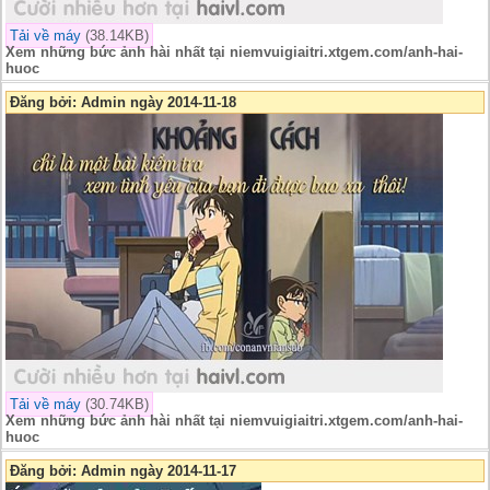
Tải về máy
(38.14KB)
Xem những bức ảnh hài nhất tại niemvuigiaitri.xtgem.com/anh-hai-
huoc
Đăng bởi: Admin ngày 2014-11-18
Tải về máy
(30.74KB)
Xem những bức ảnh hài nhất tại niemvuigiaitri.xtgem.com/anh-hai-
huoc
Đăng bởi: Admin ngày 2014-11-17