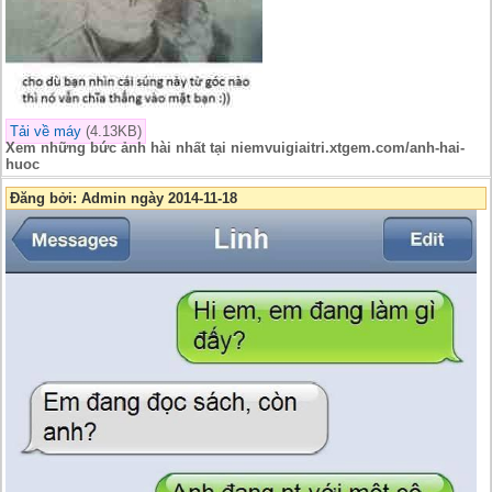
Tải về máy
(4.13KB)
Xem những bức ảnh hài nhất tại niemvuigiaitri.xtgem.com/anh-hai-
huoc
Đăng bởi: Admin ngày 2014-11-18