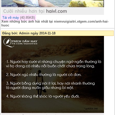
Tải về máy
(40.85KB)
Xem những bức ảnh hài nhất tại niemvuigiaitri.xtgem.com/anh-hai-
huoc
Đăng bởi: Admin ngày 2014-11-18