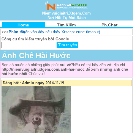
Niemvuigiaitri.Xtgem.Com
Nơi Hội Tụ Mọt Sách
Home
Tìm Kiếm
Ph.Chat
>>>
Phím tắt
(ấn vào đây nếu thấy Xtscript error: timeout)
Công cụ tìm kiếm truyện bởi Google
Ảnh Chế Hài Hước
Bạn có muốn có những giây phút
vui vẻ
?Nếu có thì hãy đến với địa chỉ
http://niemvuigiaitri.xtgem.com/anh-hai-huoc
để
xem những ảnh chế
hài hước nhất
.Chúc vui!
Đăng bởi: Admin ngày 2014-11-19