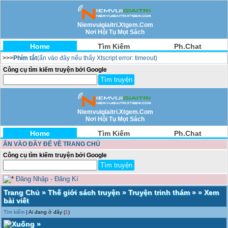
Niemvuigiaitri.Xtgem.Com
Nơi Hội Tụ Mọt Sách
Home
Tìm Kiếm
Ph.Chat
>>>
Phím tắt
(ấn vào đây nếu thấy Xtscript error: timeout)
Công cụ tìm kiếm truyện bởi Google
Niemvuigiaitri.Xtgem.Com
Nơi Hội Tụ Mọt Sách
Home
Tìm Kiếm
Ph.Chat
ẤN VÀO ĐÂY ĐỂ VỀ TRANG CHỦ
Công cụ tìm kiếm truyện bởi Google
Đăng Nhập
·
Đăng Kí
Trang Chủ
»
Thế giới sách truyện
»
Truyện trinh thám
» » Xem
bài viết
Tìm kiếm
| Ai đang ở đây (
1
)
»