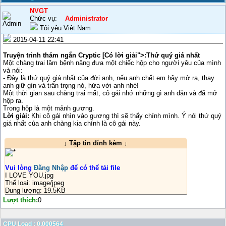
NVGT
Chức vụ:
Administrator
Tôi yêu Việt Nam
2015-04-11 22:41
Truyện trinh thám ngắn Cryptic [Có lời giải">:Thứ quý giá nhất
Một chàng trai lâm bệnh nặng đưa một chiếc hộp cho người yêu của mình
và nói:
- Đây là thứ quý giá nhất của đời anh, nếu anh chết em hãy mở ra, thay
anh giữ gìn và trân trọng nó, hứa với anh nhé!
Một thời gian sau chàng trai mất, cô gái nhớ những gì anh dặn và đã mở
hộp ra.
Trong hộp là một mảnh gương.
Lời giải:
Khi cô gái nhìn vào gương thì sẽ thấy chính mình. Ý nói thứ quý
giá nhất của anh chàng kia chính là cô gái này.
↓ Tập tin đính kèm ↓
Vui lòng
Đăng Nhập
để có thể tải file
I LOVE YOU.jpg
Thể loại: image/jpeg
Dung lượng: 19.5KB
Lượt thích:
0
CPU Load : 0.000564