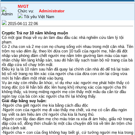
NVGT
Chức vụ:
Administrator
Tôi yêu Việt Nam
2015-04-11 22:06
Cryptic Trả nợ 10 năm không muộn
Có một giai thoại về vụ án làm đau đầu các nhà nghiên cứu tâm lý tội
phạm.
Có 2 cha con và 2 mẹ con nọ chung sống với nhau trong một căn nhà. Tên
trộm nọ vào đêm ấy, theo lời đứa con 10 tuổi của người mẹ, hắn đã đột
nhập vào phòng đâm chết người mẹ nằm trên giường làm máu của nạn
nhân chảy lên láng khắp sàn, sau đó hắn lấy sạch toàn bộ nữ trang của bà
rồi đập cửa sổ chạy trốn mất.
Điều kỳ lạ là 10 năm sau hắn đã quay lại chính căn nhà đó để trả lại toàn
bộ số nữ trang nọ lên xác của người cha của đứa con còn lại cũng vừa
mới bị hắn đâm một nhát vào bụng.
Vụ án này còn nhiều ẩn khúc, ví dụ như xác người mẹ phát hiện thấy có
trúng độc (có lẽ hắn bôi độc lên hung khí) nhưng xác của người cha thì
không thấy, và trong miệng người mẹ còn thấy một mẩu da cắn từ đầu
ngón tay của bà còn xác người cha thì lại không thấy.
Giải đáp bằng suy luận:
-Người cha giết người mẹ kia bằng cách đầu độc
-Người con của người mẹ đi vào thấy mẹ chết, và mẹ có cắn đầu ngón
tay viết ra ám hiệu ám chỉ người cha kia là hung thủ.
-Người con lấy dao đâm mẹ cho máu tràn ra xóa đi ám hiệu, giấu nữ trang
đập cửa sổ, đồng thời chuẩn bị một câu chuyện dối trá về tên ăn trộm cho
phía cảnh sát.
-Người cha + con của ổng không hay biết gì, cứ tưởng người mẹ kia trong