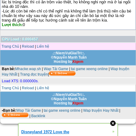
lúc bị trúng độc thì có ăn trộm vào thiệt, họ không nghi ngờ mà ở lại ngôi
nhà đó 10 năm.
-Lúc đó còn bé nên chỉ có thể nghĩ mà không thể làm (trả thù) nên cậu bé
chuẩn bị như vậy sau này đủ sức gây án chỉ cần bỏ lại một thứ là nữ
trang đã giấu để tiếp tục hướng cảnh sát về tên ăn trộm kia.
Lượt thích:
0
CPU Load : 0.000457
Trang Chủ
|
Reload
|
Liên hệ
.::NiemVuiGiaiTri::.
©Nguyễn Mạnh Tuấn
Hosting by
Xtgem
Bạn bè:
Mhacke.wap.sh
|
Wap Tải Game
|
tai game xeeng online
|
Wap truyện
Hay Nhất
|
Trang đọc truyện
|
Load XTS: 0.000000s.
Trang Chủ
|
Reload
|
Liên hệ
.::NiemVuiGiaiTri::.
©Nguyễn Mạnh Tuấn
Hosting by
Xtgem
•Bạn bè:
Wap Tải Game
|
tai game xeeng online
|
Wap truyện Hay Nhất
|
|
Backlink
»
Disneyland 1972 Love the