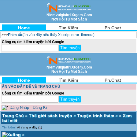
Niemvuigiaitri.Xtgem.Com
Nơi Hội Tụ Mọt Sách
Home
Tìm Kiếm
Ph.Chat
>>>
Phím tắt
(ấn vào đây nếu thấy Xtscript error: timeout)
Công cụ tìm kiếm truyện bởi Google
Niemvuigiaitri.Xtgem.Com
Nơi Hội Tụ Mọt Sách
Home
Tìm Kiếm
Ph.Chat
ẤN VÀO ĐÂY ĐỂ VỀ TRANG CHỦ
Công cụ tìm kiếm truyện bởi Google
Đăng Nhập
·
Đăng Kí
Trang Chủ
»
Thế giới sách truyện
»
Truyện trinh thám
» » Xem
bài viết
Tìm kiếm
| Ai đang ở đây (
1
)
»