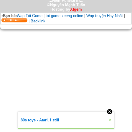
.::NiemVuiGiaiTri::.
©Nguyễn Mạnh Tuấn
Hosting by
Xtgem
•Bạn bè:
Wap Tải Game
|
tai game xeeng online
|
Wap truyện Hay Nhất
|
|
Backlink
»
80s toys - Atari. I still