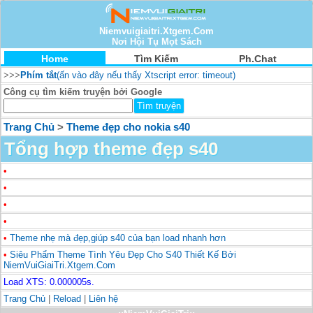
Niemvuigiaitri.Xtgem.Com
Nơi Hội Tụ Mọt Sách
Home
Tìm Kiếm
Ph.Chat
>>>
Phím tắt
(ấn vào đây nếu thấy Xtscript error: timeout)
Công cụ tìm kiếm truyện bởi Google
Trang Chủ
>
Theme đẹp cho nokia s40
Tổng hợp theme đẹp s40
•
•
•
•
•
Theme nhẹ mà đẹp,giúp s40 của bạn load nhanh hơn
•
Siêu Phẩm Theme Tình Yêu Đẹp Cho S40 Thiết Kế Bởi
NiemVuiGiaiTri.Xtgem.Com
Load XTS: 0.000005s.
Trang Chủ
|
Reload
|
Liên hệ