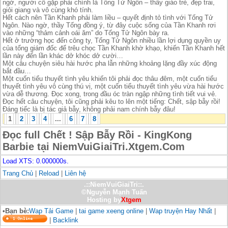
ngờ, người cô gặp phải chính là Tống Tử Ngôn – thầy giáo trẻ, đẹp trai,
giỏi giang và vô cùng khó tính.
Hết cách nên Tần Khanh phải làm liều – quyết định tỏ tình với Tống Tử
Ngôn. Nào ngờ, thầy Tống đồng ý, từ đây cuộc sống của Tần Khanh rơi
vào những “thảm cảnh oái ăm” do Tống Tử Ngôn bày ra.
Hết ở trường học đến công ty, Tống Tử Ngôn nhiều lần lợi dụng quyền uy
của tổng giám đốc để trêu chọc Tần Khanh khờ khạo, khiến Tần Khanh hết
lần này đến lần khác dở khóc dở cười…
Một câu chuyện siêu hài hước pha lẫn những khoảng lặng đầy xúc động
bắt đầu…
Một cuốn tiểu thuyết tình yêu khiến tôi phải đọc thâu đêm, một cuốn tiểu
thuyết tình yêu vô cùng thú vị, một cuốn tiểu thuyết tình yêu vừa hài hước
vừa dễ thương. Đọc xong, trong đầu óc tràn ngập những tình tiết vui vẻ.
Đọc hết câu chuyện, tôi cũng phải kêu to lên một tiếng: Chết, sập bẫy rồi!
Đáng tiếc là bị tác giả bẫy, không phải nam chính bẫy đâu!
1
2
3
4
...
6
7
8
Đọc full Chết ! Sập Bẫy Rồi - KingKong
Barbie tại NiemVuiGiaiTri.Xtgem.Com
Load XTS: 0.000000s.
Trang Chủ
|
Reload
|
Liên hệ
.::NiemVuiGiaiTri::.
©Nguyễn Mạnh Tuấn
Hosting by
Xtgem
•Bạn bè:
Wap Tải Game
|
tai game xeeng online
|
Wap truyện Hay Nhất
|
|
Backlink