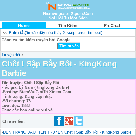
Niemvuigiaitri.Xtgem.Com
Nơi Hội Tụ Mọt Sách
Home
Tìm Kiếm
Ph.Chat
>>>
Phím tắt
(ấn vào đây nếu thấy Xtscript error: timeout)
Công cụ tìm kiếm truyện bởi Google
Truyện dài
>
Chết ! Sập Bẫy Rồi - KingKong
Barbie
Tên truyện: Chết ! Sập Bẫy Rồi
-Tác giả: Lý Nam (KingKong Barbie)
-Post by: NiemVuiGiaiTri.Xtgem.Com
-Tình trạng: Đang cập nhật
-Số chương: 76
Lượt đọc: 1883
Chúc các bạn online vui vẻ
Chia sẻ lên:
•
ĐẾN TRANG ĐẦU TIÊN TRUYỆN Chết ! Sập Bẫy Rồi - KingKong Barbie