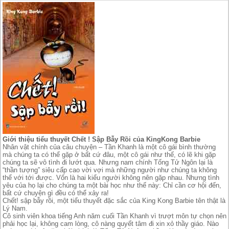
Giới thiệu tiểu thuyết Chết ! Sập Bẫy Rồi của KingKong Barbie
Nhân vật chính của câu chuyện – Tần Khanh là một cô gái bình thường
mà chúng ta có thể gặp ở bất cứ đâu, một cô gái như thế, có lẽ khi gặp
chúng ta sẽ vô tình đi lướt qua. Nhưng nam chính Tống Tử Ngôn lại là
“thần tượng” siêu cấp cao vời vợi mà những người như chúng ta không
thể với tới được. Vốn là hai kiểu người không nên gặp nhau. Nhưng tình
yêu của họ lại cho chúng ta một bài học như thế này: Chỉ cần cơ hội đến,
bất cứ chuyện gì đều có thể xảy ra!
Chết! sập bẫy rồi, một tiểu thuyết đặc sắc của King Kong Barbie tên thật là
Lý Nam.
Cô sinh viên khoa tiếng Anh năm cuối Tần Khanh vì trượt môn tự chọn nên
phải học lại, không cam lòng, cô nàng quyết tâm đi xin xỏ thầy giáo. Nào