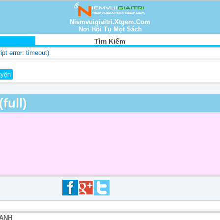
Niemvuigiaitri.Xtgem.Com
Nơi Hội Tụ Mọt Sách
Tìm Kiếm
ript error: timeout)
full)
DANH