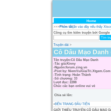
Home
>>>
Phím tắt
(ấn vào đây nếu thấy Xtsc
Công cụ tìm kiếm truyện bởi Google
Truyện dài
>
Cô Dâu Mạo Danh (
Tên truyện:Cô Dâu Mạo Danh
-Tác giả:Kinny
-Nguồn:forum.zing.vn
-Post by: NiemVuiGiaiTri.Xtgem.Com
-Tình trạng: Hoàn Thành
-Số chương: 33
Lượt đọc: 2288
Chúc các bạn online vui vẻ
Chia sẻ lên:
•
ĐẾN TRANG ĐẦU TIÊN
GIỚI THIỆU TRUYỆN CÔ DÂU MẠO 