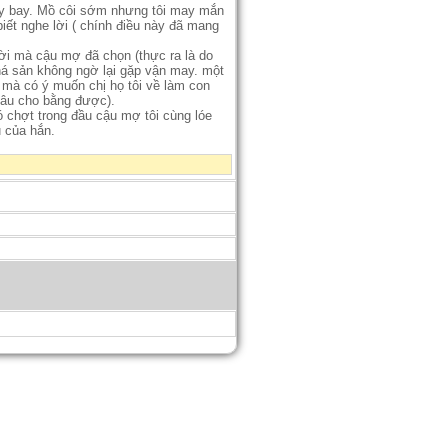
máy bay. Mồ côi sớm nhưng tôi may mắn
iết nghe lời ( chính điều này đã mang
gười mà cậu mợ đã chọn (thực ra là do
há sản không ngờ lại gặp vận may. một
y mà có ý muốn chị họ tôi về làm con
 dâu cho bằng được).
ó chợt trong đầu cậu mợ tôi cùng lóe
u của hắn.