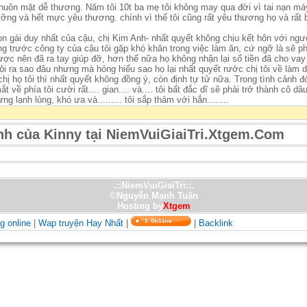
khuôn mặt dễ thương. Năm tôi 10t ba mẹ tôi không may qua đời vì tai nạn 
g và hết mực yêu thương. chính vì thế tôi cũng rất yêu thương họ và rất b
 con gái duy nhất của cậu, chị Kim Anh- nhất quyết không chịu kết hôn với n
g trước công ty của cậu tôi gặp khó khăn trong việc làm ăn, cứ ngỡ là sẽ p
được nên đã ra tay giúp đỡ, hơn thế nữa họ không nhận lại số tiền đã cho va
 tôi ra sao đâu nhưng mà hỏng hiểu sao họ lại nhất quyết rước chị tôi về làm
 họ tôi thì nhất quyết không đồng ý, còn định tự tử nữa. Trong tình cảnh đ
về phía tôi cười rất.... gian.... và.... tôi bất đắc dĩ sẽ phải trở thành cô dâ
g lạnh lùng, khó ưa và......... tôi sắp thảm với hắn........
nh của Kinny tại NiemVuiGiaiTri.Xtgem.Com
.::NiemVuiGiaiTri::.
©Nguyễn Mạnh Tuấn
Hosting by
Xtgem
g online
|
Wap truyện Hay Nhất
|
|
Backlink