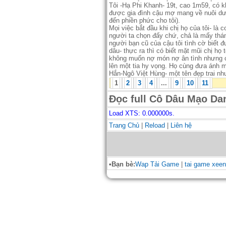
Tôi -Hạ Phi Khanh- 19t, cao 1m59, có 
được gia đình cậu mợ mang về nuôi dưỡn
đến phiền phức cho tôi).
Mọi việc bắt đầu khi chị họ của tôi- là
người ta chọn đấy chứ, chả là mấy thán
người bạn cũ của cậu tôi tình cờ biết 
dâu- thực ra thì có biết mặt mũi chị họ
không muốn nợ món nợ ân tình nhưng chị
lên một tia hy vọng. Họ cùng đưa ánh mắt 
Hắn-Ngô Việt Hùng- một tên đẹp trai nhưn
1
2
3
4
...
9
10
11
Đọc full Cô Dâu Mạo Da
Load XTS: 0.000000s.
Trang Chủ
|
Reload
|
Liên hệ
•Bạn bè:
Wap Tải Game
|
tai game xeen