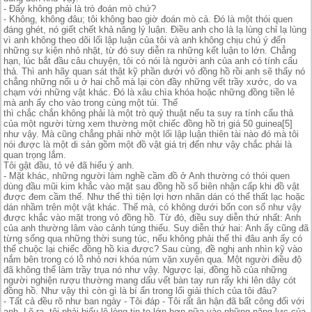
- Đấy không phải là trò đoán mò chứ?
- Không, không đâu; tôi không bao giờ đoán mò cả. Đó là một thói quen
đáng ghét, nó giết chết khả năng lý luận. Điều anh cho là lạ lùng chỉ lạ lùng
vì anh không theo dõi lối lập luận của tôi và anh không chịu chú ý đến
những sự kiện nhỏ nhặt, từ đó suy diễn ra những kết luận to lớn. Chẳng
hạn, lúc bắt đầu câu chuyện, tôi có nói là người anh của anh có tính cẩu
thả. Thì anh hãy quan sát thật kỹ phần dưới vỏ đồng hồ rồi anh sẽ thấy nó
chẳng những nổi u ở hai chỗ mà lại còn đầy những vết trầy xước, do va
chạm với những vật khác. Đó là xâu chìa khóa hoặc những đồng tiền lẻ
mà anh ấy cho vào trong cùng một túi. Thế
thì chắc chắn không phải là một trò quỷ thuật nếu ta suy ra tính cẩu thả
của một người từng xem thường một chiếc đồng hồ trị giá 50 guinea[5]
như vậy. Mà cũng chẳng phải nhờ một lối lập luận thiên tài nào đó mà tôi
nói được là một di sản gồm một đồ vật giá trị đến như vậy chắc phải là
quan trọng lắm.
Tôi gật đầu, tỏ vẻ đã hiểu ý anh.
- Mặt khác, những người làm nghề cầm đồ ở Anh thường có thói quen
dùng đầu mũi kim khắc vào mặt sau đồng hồ số biên nhận cấp khi đồ vật
được đem cầm thế. Như thế thì tiện lợi hơn nhãn dán có thể thất lạc hoặc
dán nhầm trên một vật khác. Thế mà, có không dưới bốn con số như vậy
được khắc vào mặt trong vỏ đồng hồ. Từ đó, điều suy diễn thứ nhất: Anh
của anh thường lâm vào cảnh túng thiếu. Suy diễn thứ hai: Anh ấy cũng đã
từng sống qua những thời sung túc, nếu không phải thế thì đâu anh ấy có
thể chuộc lại chiếc đồng hồ kia được? Sau cùng, đề nghị anh nhìn kỹ vào
nắm bên trong có lỗ nhỏ nơi khóa núm vặn xuyên qua. Một người điều độ
đã không thể làm trầy trụa nó như vậy. Ngược lại, đồng hồ của những
người nghiện rượu thường mang dấu vết bàn tay run rẩy khi lên dây cót
đồng hồ. Như vậy thì còn gì là bí ẩn trong lối giải thích của tôi đâu?
- Tất cả đều rõ như ban ngày - Tôi đáp - Tôi rất ân hận đã bất công đối với
anh. Lẽ ra, tôi phải biểu lộ lòng tin to lớn hơn nữa vào những năng lực của