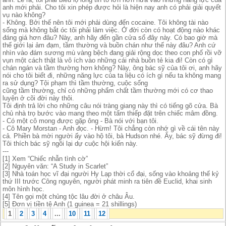
anh mới phải. Cho tôi xin phép được hỏi là hiện nay anh có phải giải quyết
vụ nào không?
- Không. Bởi thế nên tôi mới phải dùng đến cocaine. Tôi không tài nào
sống mà không bắt óc tôi phải làm việc. Ở đời còn có hoạt động nào khác
đáng giá hơn đâu? Này, anh hãy đến gần cửa sổ đây này. Có bao giờ mà
thế giới lại ảm đạm, tầm thường và buồn chán như thế này đâu? Anh cứ
nhìn vào đám sương mù vàng bệch đang giải rộng dọc theo con phố rồi vỡ
vụn một cách thật là vô ích vào những cái nhà buồn tẻ kia đi! Còn có gì
chán ngán và tầm thường hơn không? Này, ông bác sỹ của tôi ơi, anh hãy
nói cho tôi biết đi, những năng lực của ta liệu có ích gì nếu ta không mang
ra sử dụng? Tội phạm thì tầm thường, cuộc sống
cũng tầm thường, chỉ có những phẩm chất tầm thường mới có cơ thao
luyện ở cõi đời này thôi.
Tôi định trả lời cho những câu nói tràng giang này thì có tiếng gõ cửa. Bà
chủ nhà trọ bước vào mang theo một tấm thiếp đặt trên chiếc mâm đồng.
- Có một cô mong được gặp ông - Bà nói với bạn tôi.
- Cô Mary Morstan - Anh đọc. - Hừm! Tôi chẳng còn nhớ gì về cái tên này
cả. Phiền bà mời người ấy vào hộ tôi, bà Hudson nhé. Ấy, bác sỹ đừng đi!
Tôi thích bác sỹ ngồi lại dự cuộc hội kiến này.
---
[1] Xem “Chiếc nhẫn tình cờ”
[2] Nguyên văn: “A Study in Scarlet”
[3] Nhà toán học vĩ đại người Hy Lạp thời cổ đại, sống vào khoảng thế kỷ
thứ III trước Công nguyên, người phát minh ra tiên đề Euclid, khai sinh
môn hình học.
[4] Tên gọi một chủng tộc lâu đời ở châu Âu.
[5] Đơn vị tiền tệ Anh (1 guinea = 21 shillings)
1
2
3
4
...
10
11
12