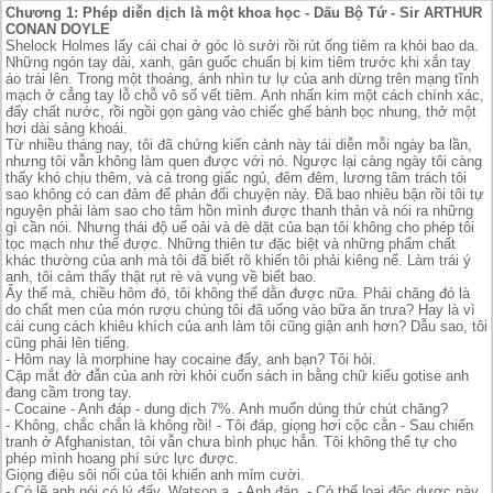
Chương 1: Phép diễn dịch là một khoa học - Dấu Bộ Tứ - Sir ARTHUR
CONAN DOYLE
Shelock Holmes lấy cái chai ở góc lò sưởi rồi rút ống tiêm ra khỏi bao da.
Những ngón tay dài, xanh, gân guốc chuẩn bị kim tiêm trước khi xắn tay
áo trái lên. Trong một thoáng, ánh nhìn tư lự của anh dừng trên mạng tĩnh
mạch ở cẳng tay lỗ chỗ vô số vết tiêm. Anh nhấn kim một cách chính xác,
đẩy chất nước, rồi ngồi gọn gàng vào chiếc ghế bành bọc nhung, thở một
hơi dài sảng khoái.
Từ nhiều tháng nay, tôi đã chứng kiến cảnh này tái diễn mỗi ngày ba lần,
nhưng tôi vẫn không làm quen được với nó. Ngược lại càng ngày tôi càng
thấy khó chịu thêm, và cả trong giấc ngủ, đêm đêm, lương tâm trách tôi
sao không có can đảm để phản đối chuyện này. Đã bao nhiêu bận rồi tôi tự
nguyện phải làm sao cho tâm hồn mình được thanh thản và nói ra những
gì cần nói. Nhưng thái độ uể oải và dè dặt của bạn tôi không cho phép tôi
tọc mạch như thế được. Những thiên tư đặc biệt và những phẩm chất
khác thường của anh mà tôi đã biết rõ khiến tôi phải kiêng nể. Làm trái ý
anh, tôi cảm thấy thật rụt rè và vụng về biết bao.
Ấy thế mà, chiều hôm đó, tôi không thể dằn được nữa. Phải chăng đó là
do chất men của món rượu chúng tôi đã uống vào bữa ăn trưa? Hay là vì
cái cung cách khiêu khích của anh làm tôi cũng giận anh hơn? Dẫu sao, tôi
cũng phải lên tiếng.
- Hôm nay là morphine hay cocaine đấy, anh bạn? Tôi hỏi.
Cặp mắt đờ đẫn của anh rời khỏi cuốn sách in bằng chữ kiểu gotise anh
đang cầm trong tay.
- Cocaine - Anh đáp - dung dịch 7%. Anh muốn dùng thử chút chăng?
- Không, chắc chắn là không rồi! - Tôi đáp, giọng hơi cộc cằn - Sau chiến
tranh ở Afghanistan, tôi vẫn chưa bình phục hẳn. Tôi không thể tự cho
phép mình hoang phí sức lực được.
Giọng điệu sôi nổi của tôi khiến anh mỉm cười.
- Có lẽ anh nói có lý đấy, Watson ạ. - Anh đáp. - Có thể loại độc dược này