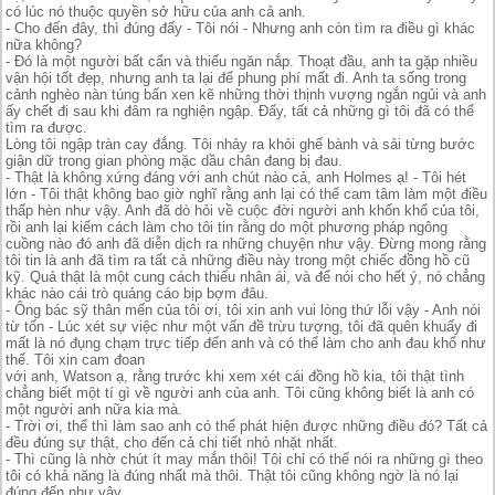
có lúc nó thuộc quyền sở hữu của anh cả anh.
- Cho đến đây, thì đúng đấy - Tôi nói - Nhưng anh còn tìm ra điều gì khác
nữa không?
- Đó là một người bất cẩn và thiếu ngăn nắp. Thoạt đầu, anh ta gặp nhiều
vận hội tốt đẹp, nhưng anh ta lại để phung phí mất đi. Anh ta sống trong
cảnh nghèo nàn túng bấn xen kẽ những thời thịnh vượng ngắn ngủi và anh
ấy chết đi sau khi đâm ra nghiện ngập. Đấy, tất cả những gì tôi đã có thể
tìm ra được.
Lòng tôi ngập tràn cay đắng. Tôi nhảy ra khỏi ghế bành và sải từng bước
giận dữ trong gian phòng mặc dầu chân đang bị đau.
- Thật là không xứng đáng với anh chút nào cả, anh Holmes ạ! - Tôi hét
lớn - Tôi thật không bao giờ nghĩ rằng anh lại có thể cam tâm làm một điều
thấp hèn như vậy. Anh đã dò hỏi về cuộc đời người anh khốn khổ của tôi,
rồi anh lại kiếm cách làm cho tôi tin rằng do một phương pháp ngông
cuồng nào đó anh đã diễn dịch ra những chuyện như vậy. Đừng mong rằng
tôi tin là anh đã tìm ra tất cả những điều này trong một chiếc đồng hồ cũ
kỹ. Quả thật là một cung cách thiếu nhân ái, và để nói cho hết ý, nó chẳng
khác nào cái trò quảng cáo bịp bợm đâu.
- Ông bác sỹ thân mến của tôi ơi, tôi xin anh vui lòng thứ lỗi vậy - Anh nói
từ tốn - Lúc xét sự việc như một vấn đề trừu tượng, tôi đã quên khuấy đi
mất là nó đụng chạm trực tiếp đến anh và có thể làm cho anh đau khổ như
thế. Tôi xin cam đoan
với anh, Watson ạ, rằng trước khi xem xét cái đồng hồ kia, tôi thật tình
chẳng biết một tí gì về người anh của anh. Tôi cũng không biết là anh có
một người anh nữa kia mà.
- Trời ơi, thế thì làm sao anh có thể phát hiện được những điều đó? Tất cả
đều đúng sự thật, cho đến cả chi tiết nhỏ nhặt nhất.
- Thì cũng là nhờ chút ít may mắn thôi! Tôi chỉ có thể nói ra những gì theo
tôi có khả năng là đúng nhất mà thôi. Thật tôi cũng không ngờ là nó lại
đúng đến như vậy.