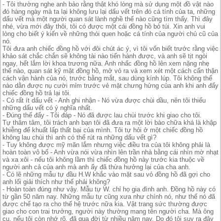
- Tôi thường nghe anh bảo rằng thật khó lòng mà sử dụng một đồ vật nào
đó hàng ngày mà ta lại không lưu lại dấu vết trên đó cá tính của ta, những
dấu vết mà một người quan sát lành nghề thế nào cũng tìm thấy. Thì đây
nhé, vừa mới đây thôi, tôi có được một cái đồng hồ bỏ túi. Xin anh vui
lòng cho biết ý kiến về những thói quen hoặc cá tính của người chủ cũ của
nó.
Tôi đưa anh chiếc đồng hồ với đôi chút ác ý, vì tôi vốn biết trước rằng việc
khảo sát chắc chắn sẽ không tài nào tiến hành được, và anh sẽ tịt ngòi
ngay, hết lắm lời khoa trương nữa. Anh nhấc đồng hồ lên xem nặng nhẹ
thế nào, quan sát kỹ mặt đồng hồ, mở vỏ ra và xem xét một cách cẩn thận
cách vận hành của nó, trước bằng mắt, sau dùng kính lúp. Tôi không thể
nào dằn được nụ cười mỉm trước vẻ mặt chưng hửng của anh khi anh đẩy
chiếc đồng hồ trả lại tôi.
- Có rất ít dấu vết - Anh ghi nhận - Nó vừa được chùi dầu, nên tôi thiếu
những dấu vết có ý nghĩa nhất.
- Đúng thế đấy - Tôi đáp - Nó đã được lau chùi trước khi giao cho tôi.
Tự thâm tâm, tôi trách anh bạn tôi đã đưa ra một lời bào chữa khá là khập
khiễng để khuất lấp thất bại của mình. Tôi tự hỏi ở một chiếc đồng hồ
không lau chùi thì anh có thể rút ra những dấu vết gì?
- Tuy không được mỹ mãn lắm nhưng việc điều tra của tôi không phải là
hoàn toàn vô bổ - Anh vừa nói vừa nhìn lên trần nhà bằng cái nhìn mờ nhạt
và xa xôi - nếu tôi không lầm thì chiếc đồng hồ này trước kia thuộc về
người anh cả của anh mà anh ấy đã thừa hưởng lại của cha anh.
- Có lẽ những mẫu tự đầu H.W khắc vào mặt sau vỏ đồng hồ đã gợi cho
anh lối giải thích như thế phải không?
- Hoàn toàn đúng như vậy. Mẫu tự W. chỉ họ gia đình anh. Đồng hồ này có
từ gần 50 năm nay. Những mẫu tự cũng xưa như chính nó, như thế nó đã
được chế tạo ra cho thế hệ trước nữa kia. Vật trang sức thường được
giao cho con trai trưởng, người này thường mang tên người cha. Mà ông
cụ, nếu tôi còn nhớ rõ, đã qua đời từ nhiều năm nay. Do đó tôi suy ra đây