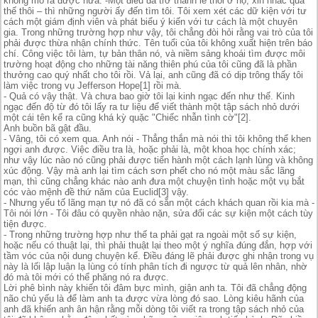
không mò ra được nữa. -Một điều đã trở thành lề thói ở họ, xin nhắc qua
thế thôi – thì những người ấy đến tìm tôi. Tôi xem xét các dữ kiện với tư
cách một giám định viên và phát biểu ý kiến với tư cách là một chuyên
gia. Trong những trường hợp như vậy, tôi chẳng đòi hỏi rằng vai trò của tôi
phải được thừa nhận chính thức. Tên tuổi của tôi không xuất hiện trên báo
chí. Công việc tôi làm, tự bản thân nó, và niềm sảng khoái tìm được môi
trường hoạt động cho những tài năng thiên phú của tôi cũng đã là phần
thưởng cao quý nhất cho tôi rồi. Vả lại, anh cũng đã có dịp trông thấy tôi
làm việc trong vụ Jefferson Hope[1] rồi mà.
- Quả có vậy thật. Và chưa bao giờ tôi lại kinh ngạc đến như thế. Kinh
ngạc đến độ từ đó tôi lấy ra tư liệu để viết thành một tập sách nhỏ dưới
một cái tên kể ra cũng khá kỳ quặc "Chiếc nhẫn tình cờ"[2].
Anh buồn bã gật đầu.
- Vâng, tôi có xem qua. Anh nói - Thẳng thắn mà nói thì tôi không thể khen
ngợi anh được. Việc điều tra là, hoặc phải là, một khoa học chính xác;
như vậy lúc nào nó cũng phải được tiến hành một cách lạnh lùng và không
xúc động. Vậy mà anh lại tìm cách sơn phết cho nó một màu sắc lãng
mạn, thì cũng chẳng khác nào anh đưa một chuyện tình hoặc một vụ bắt
cóc vào mệnh đề thứ năm của Euclid[3] vậy.
- Nhưng yếu tố lãng mạn tự nó đã có sẵn một cách khách quan rồi kia mà -
Tôi nói lớn - Tôi đâu có quyền nhào nặn, sửa đổi các sự kiện một cách tùy
tiện được.
- Trong những trường hợp như thế ta phải gạt ra ngoài một số sự kiện,
hoặc nếu có thuật lại, thì phải thuật lại theo một ý nghĩa đúng đắn, hợp với
tầm vóc của nội dung chuyện kể. Điều đáng lẽ phải được ghi nhận trong vụ
này là lối lập luận lạ lùng có tính phân tích đi ngược từ quả lên nhân, nhờ
đó mà tôi mới có thể phăng nó ra được.
Lời phê bình này khiến tôi đâm bực mình, giận anh ta. Tôi đã chẳng động
não chủ yếu là để làm anh ta được vừa lòng đó sao. Lòng kiêu hãnh của
anh đã khiến anh ân hận rằng mỗi dòng tôi viết ra trong tập sách nhỏ của