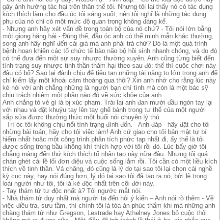
gây ảnh hưởng tác hại trên thân thể tôi. Nhưng tôi lại thấy nó có tác dụng
kích thích làm cho đầu óc tôi sáng suốt, nên tôi nghĩ là những tác dụng
phụ của nó chỉ có một mức độ quan trọng không đáng kể.
- Nhưng anh hãy xét vấn đề trong toàn bộ của nó chứ? - Tôi nói lớn bằng
một giọng hăng hái - Đúng thế, đầu óc anh có thể minh mẫn khác thường,
song anh hãy nghĩ đến cái giá mà anh phải trả chứ? Đó là một quá trình
bệnh hoạn khiến các tổ chức tế bào não bộ hồi sinh nhanh chóng, và do đó
có thể đưa đến một sự suy nhược thường xuyên. Anh cũng từng biết đến
tình trạng suy nhược tinh thần thảm hại theo sau đó: thế thì cuộc chơi này
đâu có bổ? Sao lại đành chịu để tiêu tan những tài năng to lớn trong anh để
chỉ kiếm lấy một khoái cảm thoáng qua thôi? Xin anh nhớ cho rằng lúc này
kẻ nói với anh chẳng những là người bạn chí tình mà còn là một bác sỹ
chịu trách nhiệm một phần nào đó về sức khỏe của anh.
Anh chẳng tỏ vẻ gì là bị xúc phạm. Trái lại anh đan mười đầu ngón tay lại
với nhau và đặt khuỷu tay lên tay ghế bành trong tư thế của một người
sắp sửa được thưởng thức một buổi nói chuyện lý thú.
- Trí óc tôi không chịu nổi tình trạng đình đốn. - Anh đáp - hãy đặt cho tôi
những bài toán, hãy cho tôi việc làm! Anh cứ giao cho tôi bản mật tự bí
hiểm nhất hoặc một công trình phân tích phức tạp nhất đi, ấy thế là tôi
được sống trong bầu không khí thích hợp với tôi rồi đó. Lúc bấy giờ tôi
chẳng màng đến thứ kích thích tố nhân tạo này nữa đâu. Nhưng tôi quá
chán ghét cái lề lối đơn điệu và cuộc sống lắm rồi. Tôi cần có một liều kích
thích về tinh thần. Vả chăng, đó cũng là lý do tại sao tôi lại chọn cái nghề
kỳ cục này, hay nói đúng hơn, lý dó tại sao tôi đã tạo ra nó, bởi lẽ trong
loài người như tôi, tôi là kẻ độc nhất trên cõi đời này.
- Tay thám tử tư độc nhất à? Tôi ngước mắt nói.
- Nhà thám tử duy nhất mà người ta đến hỏi ý kiến – Anh nói rõ thêm - Về
việc điều tra, sưu tầm, thì chính tôi là tòa án phúc thẩm khi mà những anh
chàng thám tử như Gregson, Lestrade hay Athelney Jones bỏ cuộc thôi