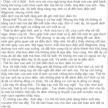
- Chậc, chỉ ít thôi! - Anh vừa nói vừa ngả lưng dựa thoải mái vào ghế bành,
trong khi từng cuộn khói xanh đặc tỏa lên từ chiếc ông điếu của anh - Này
nhé, do quan sát, tôi biết rằng sáng nay anh có đi đến bưu điện phố
Wigmore; nhưng chính nhờ
diễn dịch mà tôi biết rằng anh đã gởi một bức điện tín.
- Đúng thế! Tôi nói lớn - Đúng ở cả hai mặt! Nhưng thú thật tôi không rõ
bằng cách nào mà đạt đến kết luận như vậy. Bởi vì việc ấy, tôi quyết định
một cách đột ngột và chẳng nói với một ai cả.
- Thật là đơn giản thôi, anh ạ - Anh vừa lưu ý tôi, vừa cười nhẹ về nỗi
ngạc nhiên của tôi - Đơn giản một cách thật vô lý đến nỗi một lời giải thích
nào cũng có vẻ là thừa. Thế nhưng, ví dụ này có thể dùng để xác định
ranh giới giữa quan sát và diễn dịch. Này nhé, tôi để ý thấy những vết bùn
đỏ trên giày của anh. Mà ngay trước mắt nhà bưu điện phố Wigmore, lòng
đường vừa mới sụp xuống, và đất bùn vung vãi tứ phía thành thử khó lòng
vào được nhà bưu điện mà không phải đi qua đấy. Sau cùng, thứ đất ấy có
màu đo đỏ đặc biệt mà theo chỗ tôi biết, thì không nơi nào có ngoài nơi ấy.
Tất cả những điều này là do quan sát. Và phần còn lại là diễn dịch.
- Thế thì làm sao anh có thể diễn dịch ra bức điện tín kia?
- Kìa, tôi biết chắc chắn rằng anh đã không viết một lá thư nào cả, bởi lẽ
suốt cả buổi sáng nay tôi vẫn ngồi đối diện với anh mà. Tôi lại còn trông
thấy trên bàn của anh một lô tem và một chồng bưu thiếp dày cộp. Thế thì
tại sao anh lại ra bưu điện, nếu không phải là để đánh điện tín? Anh cứ bỏ
đi tất cả những động cơ khác, thì cái động cơ còn lại là động cơ đúng.
- Lần này thì đúng thôi - Tôi đáp sau một hồi suy nghĩ - Sự việc như anh
vừa nói, thật là vô cùng đơn giản... Tuy nhiên cũng mong anh chớ cho tôi
là một kẻ khiếm nhã nếu tôi đem những lý thuyết của anh ra kiểm tra lại
một cách nghiêm khắc nữa.
- Ồ, không sao đâu - Anh đáp - Có thể tôi khỏi phải dùng thêm một liều
cocaine thứ hai đấy. Tôi rất hân hoan mà chú tâm vào bài toán anh đặt ra
cho tôi.