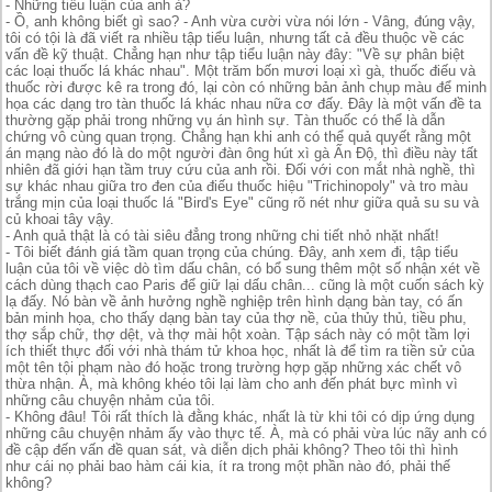
- Những tiểu luận của anh à?
- Ồ, anh không biết gì sao? - Anh vừa cười vừa nói lớn - Vâng, đúng vậy,
tôi có tội là đã viết ra nhiều tập tiểu luận, nhưng tất cả đều thuộc về các
vấn đề kỹ thuật. Chẳng hạn như tập tiểu luận này đây: "Về sự phân biệt
các loại thuốc lá khác nhau". Một trăm bốn mươi loại xì gà, thuốc điếu và
thuốc rời được kê ra trong đó, lại còn có những bản ảnh chụp màu để minh
họa các dạng tro tàn thuốc lá khác nhau nữa cơ đấy. Đây là một vấn đề ta
thường gặp phải trong những vụ án hình sự. Tàn thuốc có thể là dẫn
chứng vô cùng quan trọng. Chẳng hạn khi anh có thể quả quyết rằng một
án mạng nào đó là do một người đàn ông hút xì gà Ấn Độ, thì điều này tất
nhiên đã giới hạn tầm truy cứu của anh rồi. Đối với con mắt nhà nghề, thì
sự khác nhau giữa tro đen của điếu thuốc hiệu "Trichinopoly" và tro màu
trắng mịn của loại thuốc lá "Bird's Eye" cũng rõ nét như giữa quả su su và
củ khoai tây vậy.
- Anh quả thật là có tài siêu đẳng trong những chi tiết nhỏ nhặt nhất!
- Tôi biết đánh giá tầm quan trọng của chúng. Đây, anh xem đi, tập tiểu
luận của tôi về việc dò tìm dấu chân, có bổ sung thêm một số nhận xét về
cách dùng thạch cao Paris để giữ lại dấu chân... cũng là một cuốn sách kỳ
lạ đấy. Nó bàn về ảnh hưởng nghề nghiệp trên hình dạng bàn tay, có ấn
bản minh họa, cho thấy dạng bàn tay của thợ nề, của thủy thủ, tiều phu,
thợ sắp chữ, thợ dệt, và thợ mài hột xoàn. Tập sách này có một tầm lợi
ích thiết thực đối với nhà thám tử khoa học, nhất là để tìm ra tiền sử của
một tên tội phạm nào đó hoặc trong trường hợp gặp những xác chết vô
thừa nhận. À, mà không khéo tôi lại làm cho anh đến phát bực mình vì
những câu chuyện nhảm của tôi.
- Không đâu! Tôi rất thích là đằng khác, nhất là từ khi tôi có dịp ứng dụng
những câu chuyện nhảm ấy vào thực tế. À, mà có phải vừa lúc nãy anh có
đề cập đến vấn đề quan sát, và diễn dịch phải không? Theo tôi thì hình
như cái nọ phải bao hàm cái kia, ít ra trong một phần nào đó, phải thế
không?