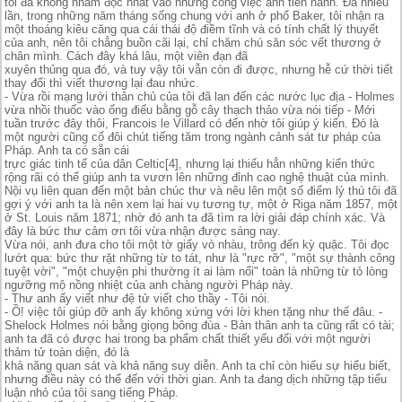
tôi đã không nhằm độc nhất vào những công việc anh tiến hành. Đã nhiều
lần, trong những năm tháng sống chung với anh ở phố Baker, tôi nhận ra
một thoáng kiêu căng qua cái thái độ điềm tĩnh và có tính chất lý thuyết
của anh, nên tôi chẳng buồn cãi lại, chỉ chăm chú săn sóc vết thương ở
chân mình. Cách đây khá lâu, một viên đạn đã
xuyên thủng qua đó, và tuy vậy tôi vẫn còn đi được, nhưng hễ cứ thời tiết
thay đổi thì viết thương lại đau nhức.
- Vừa rồi mạng lưới thân chủ của tôi đã lan đến các nước lục địa - Holmes
vừa nhồi thuốc vào ống điếu bằng gỗ cây thạch thảo vừa nói tiếp - Mới
tuần trước đây thôi, Francois le Villard có đến nhờ tôi giúp ý kiến. Đó là
một người cũng cố đôi chút tiếng tăm trong ngành cảnh sát tư pháp của
Pháp. Anh ta có sẵn cái
trực giác tinh tế của dân Celtic[4], nhưng lại thiếu hẳn những kiến thức
rộng rãi có thể giúp anh ta vươn lên những đỉnh cao nghệ thuật của mình.
Nội vụ liên quan đến một bản chúc thư và nêu lên một số điểm lý thú tôi đã
gợi ý với anh ta là nên xem lại hai vụ tương tự, một ở Riga năm 1857, một
ở St. Louis năm 1871; nhờ đó anh ta đã tìm ra lời giải đáp chính xác. Và
đây là bức thư cảm ơn tôi vừa nhận được sáng nay.
Vừa nói, anh đưa cho tôi một tờ giấy vò nhàu, trông đến kỳ quặc. Tôi đọc
lướt qua: bức thư rặt những từ to tát, như là "rực rỡ", "một sự thành công
tuyệt vời", "một chuyện phi thường ít ai làm nổi" toàn là những từ tỏ lòng
ngưỡng mộ nồng nhiệt của anh chàng người Pháp này.
- Thư anh ấy viết như đệ tử viết cho thầy - Tôi nói.
- Ồ! việc tôi giúp đỡ anh ấy không xứng với lời khen tặng như thế đâu. -
Shelock Holmes nói bằng giọng bông đùa - Bản thân anh ta cũng rất có tài;
anh ta đã có được hai trong ba phẩm chất thiết yếu đối với một người
thảm tử toàn diện, đó là
khả năng quan sát và khả năng suy diễn. Anh ta chỉ còn hiếu sự hiểu biết,
nhưng điều này có thể đến với thời gian. Anh ta đang dịch những tập tiểu
luận nhỏ của tôi sang tiếng Pháp.