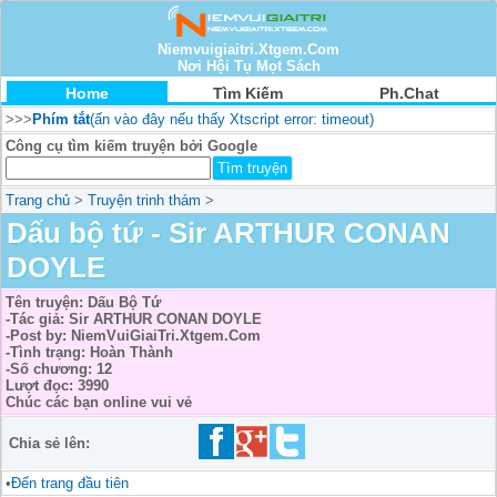
Niemvuigiaitri.Xtgem.Com
Nơi Hội Tụ Mọt Sách
Home
Tìm Kiếm
Ph.Chat
>>>
Phím tắt
(ấn vào đây nếu thấy Xtscript error: timeout)
Công cụ tìm kiếm truyện bởi Google
Trang chủ
>
Truyện trinh thám
>
Dấu bộ tứ - Sir ARTHUR CONAN
DOYLE
Tên truyện: Dấu Bộ Tứ
-Tác giả: Sir ARTHUR CONAN DOYLE
-Post by: NiemVuiGiaiTri.Xtgem.Com
-Tình trạng: Hoàn Thành
-Số chương: 12
Lượt đọc: 3990
Chúc các bạn online vui vẻ
Chia sẻ lên:
•
Đến trang đầu tiên