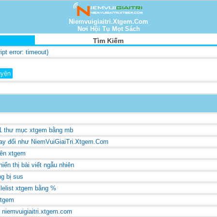
Niemvuigiaitri.Xtgem.Com
Nơi Hội Tụ Mọt Sách
Tìm Kiếm
ript error: timeout)
 1 thư mục xtgem bằng mb
tự thay đổi như NiemVuiGiaiTri.Xtgem.Com
trên xtgem
ển thị bài viết ngẫu nhiên
g bị sus
lelist xtgem bằng %
 xtgem
̉i niemvuigiaitri.xtgem.com