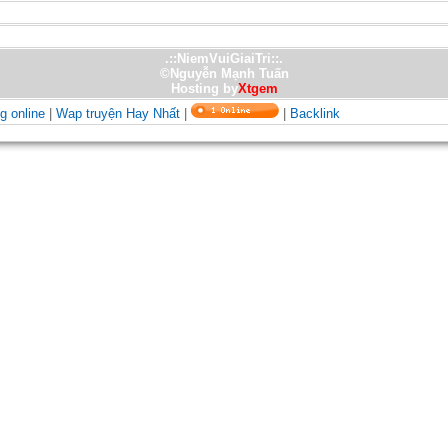
.::NiemVuiGiaiTri::.
©Nguyễn Mạnh Tuấn
Hosting by
Xtgem
g online
|
Wap truyện Hay Nhất
|
|
Backlink