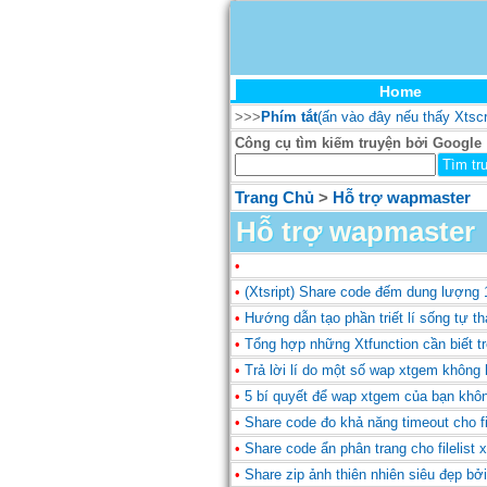
Home
>>>
Phím tắt
(ấn vào đây nếu thấy Xtsc
Công cụ tìm kiếm truyện bởi Google
Trang Chủ
>
Hỗ trợ wapmaster
Hỗ trợ wapmaster
•
•
(Xtsript) Share code đếm dung lượng
•
Hướng dẫn tạo phần triết lí sống 
•
Tổng hợp những Xtfunction cần biết 
•
Trả lời lí do một số wap xtgem không hi
•
5 bí quyết để wap xtgem của bạn khôn
•
Share code đo khả năng timeout cho fi
•
Share code ẩn phân trang cho filelist
•
Share zip ảnh thiên nhiên siêu đẹp bơ