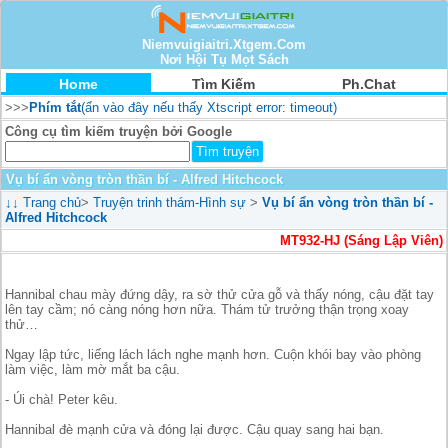
Niemvuigiaitri.Xtgem.Com
Nơi Hội Tụ Mọt Sách
Home
Tìm Kiếm
Ph.Chat
>>>
Phím tắt
(ấn vào đây nếu thấy Xtscript error: timeout)
Công cụ tìm kiếm truyện bởi Google
Vụ bí ẩn vòng tròn thần bí - Alfred Hitchcock
↓↓
Trang chủ
>
Truyện trinh thám-Hình sự
>
Vụ bí ẩn vòng tròn thần bí -
Alfred Hitchcock
MT932-HJ (Sáng Lập Viên)
Hannibal chau mày đứng dậy, ra sờ thử cửa gỗ và thấy nóng, cậu đặt tay
lên tay cầm; nó càng nóng hơn nữa. Thám tử trưởng thận trọng xoay
thử…
Ngay lập tức, liếng lách lách nghe mạnh hơn. Cuộn khói bay vào phòng
làm việc, làm mờ mắt ba cậu.
- Úi chà! Peter kêu.
Hannibal đè mạnh cửa và đóng lại được. Cậu quay sang hai bạn.