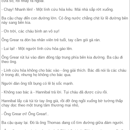
cửa sổ, rồi nhảy ra ngoài.
- Chạy! Nhanh lên! - Một lính cứu hỏa kêu. Mái nhà sắp rớt xuống.
Ba cậu chạy đến con đường lớn. Có ống nước chằng chịt lừ lề đường bên
này sang bên kia.
- Ơn trời, các cháu bình an vô sự!
Ông Grear ra đón ba nhân viên trẻ tuổi, tay cầm gói gà rán.
- Lui lại! - Một người lính cứu hỏa gào lên.
Ông Grear rút lui vào đám đông tập trung phía bên kia đường. Ba cậu đi
theo ông.
- Lính cứu hỏa không cho bác vào - ông giải thích. Bác đã nói là các cháu
ở trong đó, nhưng họ không cho bác qua.
Người đàn ông tốt bụng có lẽ bị sốc mạnh.
- Không sao bác à - Hannibal trả lời. Tụi cháu đã được cứu rồi.
Hannibal lấy cái túi từ tay ông già, rồi đỡ ông ngồi xuống bờ tường thấp
chạy dọc theo một trung tâm thương mại nhỏ,
- Ông Grear ơi! Ông Grear!..
Ba cậu quay lại. Đó là ông Thomas đang cố tìm đường giữa đám người.