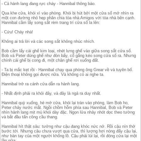
- Cả hành lang đang rực cháy - Hannibal thông báo.
Qua khe cửa, khói xì vào phòng. Khói bị hút bởi một cửa sổ mở nhìn ra
một con đường nhỏ hẹp phân chia tòa nhà Amigos với tòa nhà bên cạnh.
Hannibal cầm lấy song sắt rèm trang trí cửa sổ la lên:
- Cứu! Cháy nhà!
Không ai trả lời và các song sắt không nhúc nhích.
Bob cầm lấy cái ghế kim loại, nhét lưng ghế vào giữa song sắt cửa sổ.
Bob và Peter dùng ghế như đòn bẩy, cố gắng kéo song cửa sổ ra. Nhưng
chính cái ghế bị cong đi, một chân ghế rơi xuống đất.
- Ta bị mắc kẹt rồi - Hannibal chạy qua phòng ông Grear về và tuyên bố.
Điện thoại không gọi được nữa. Và không có ai nghe ta.
Hannibal trở ra cánh cửa dẫn ra hành lang.
- Nhất định phải ra khỏi đây, và đây là ngả ra duy nhất.
Hannibal quỳ xuống, hé mở cửa, khói lại tràn vào phòng, làm Bob ho,
Peter chảy nước mắt. Ngồi chồm hỗm phía sau Hannibal, Bob và Peter
nhìn hành lang mịt mù khói dày đặc. Ngọn lửa nhảy nhót dọc theo tường
và bắt đầu tấn công cầu thang.
Hannibal hít thật sâu: tưởng như cậu đang khóc nức nở. Rồi cậu nín thở
bước tới. Nhưng cậu chưa vượt qua cửa, thì lượng hơi nóng đẩy cậu lại,
như bàn tay của một người khổng lồ. Cậu phải lùi lại, rồi đóng cửa lại một
lần nữa: