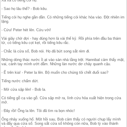
Xa xa có tiếng còi hụ.
- Sao họ lâu thế? - Bob kêu.
Tiếng còi hụ nghe gần dần. Có những tiếng còi khác hòa vào. Đột nhiên im
lặng.
- Cứu! Peter hét lên. Cứu với!
Vài giây chờ đợi - hay đúng hơn là vài thế kỷ. Rồi phía trên đầu ba thám
tử, có tiếng kêu cọt kẹt, rồi tiếng kêu rắc.
- Chắc là cửa sổ, Bob nói. Họ đã bứt song sắt rèm đi.
Những dòng thác nước ồ ạt vào sàn nhà tầng trệt. Hannibal cảm thấy mặt,
vai, cánh tay mình ướt đẫm. Những làn nước dơ chảy quanh cậu.
- Ê trên kia! - Peter la lên. Bộ muốn cho chúng tôi chết đuối sao?
Tiếng nước chấm dứt.
- Mở cửa sập lên! - Bob la.
Có tiếng gỗ cạ vào gỗ. Cửa sập mở ra, lính cứu hỏa xuất hiện trong cửa
mở.
- Đây rồi! Ông la lên. Tôi đã tìm ra bọn nhóc!
Ông nhảy xuống hố. Một hồi sau, Bob cảm thấy có người chụp lấy mình
và đẩy qua cửa sổ. Song sắt cửa sổ không còn nữa, Bob tỳ vào thành