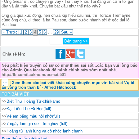
- Ông Grear ơi, có chuyện gì vậy? Tôi thấy khói. Tôi đang ăn cơm tối gần
đây và đã thấy khói. Chuyện bắt đầu như thế nào vậy?
Ông già quá xúc động, nên chưa kịp hiểu câu hỏi, thì Horace Tremayne,
cùng ông chú, đi theo là bà Paulson, đang bước nhanh tới ở góc đại lộ
Pacifica.
« Trước
1
2
3
4
5
6
...
29
Sau »
Chia sẻ lên:
Nếu phát hiện truyện có sự cố như thiếu,sai sót,..các bạn vui lòng báo
cho Admin Qua facebook để mình chỉnh sửa sớm nhất nhé.
http://fb.com/laukho.nuocmat.501
↑↑
|
Xem thêm các bài viết khác cùng chuyên mục với bài viết Vụ bí
ẩn vòng tròn thần bí - Alfred Hitchcock
TOP BÀI VIẾT
>>
Biệt Thự Hoàng Tử-chirikamo
>>
Đại Tiểu Thư Đi Học(full)
>>
Vẽ em bằng màu nỗi nhớ(full)
>>
7 ngày làm gia sư - fmnghuy (full)
>>
Hoàng tử lạnh lùng và cô nhóc lanh chanh
Xem thêm tác phẩm hot...