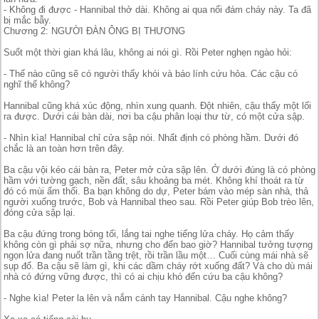
- Không đi được - Hannibal thở dài. Không ai qua nổi đám cháy này. Ta đã
bị mắc bẫy.
Chương 2: NGƯỜI ĐÀN ÔNG BỊ THƯƠNG
Suốt một thời gian khá lâu, không ai nói gì. Rồi Peter nghẹn ngào hỏi:
- Thế nào cũng sẽ có người thấy khói và báo lính cứu hỏa. Các cậu có
nghĩ thế không?
Hannibal cũng khá xúc động, nhìn xung quanh. Đột nhiên, cậu thấy một lối
ra được. Dưới cái bàn dài, nơi ba cậu phân loại thư từ, có một cửa sập.
- Nhìn kìa! Hannibal chỉ cửa sập nói. Nhất định có phòng hầm. Dưới đó
chắc là an toàn hơn trên đây.
Ba cậu vội kéo cái bàn ra, Peter mở cửa sập lên. Ở dưới đúng là có phòng
hầm với tường gạch, nền đất, sâu khoảng ba mét. Không khí thoát ra từ
đó có mùi ẩm thối. Ba bạn không do dự, Peter bám vào mép sàn nhà, thả
người xuống trước, Bob và Hannibal theo sau. Rồi Peter giúp Bob trèo lên,
đóng cửa sập lại.
Ba cậu đứng trong bóng tối, lắng tai nghe tiếng lửa cháy. Họ cảm thấy
không còn gì phải sợ nữa, nhưng cho đến bao giờ? Hannibal tưởng tượng
ngọn lửa đang nuốt trần tầng trệt, rồi trần lầu một… Cuối cùng mái nhà sẽ
sụp đổ. Ba cậu sẽ làm gì, khi các dầm cháy rớt xuống đất? Và cho dù mái
nhà có đứng vững được, thì có ai chịu khó đến cứu ba cậu không?
- Nghe kìa! Peter la lên và nắm cánh tay Hannibal. Cậu nghe không?