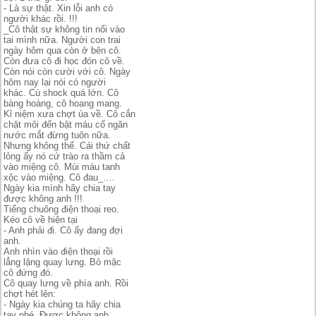
- Là sự thật. Xin lỗi anh có
người khác rồi. !!!
_Cô thật sự không tin nổi vào
tai mình nữa. Người con trai
ngày hôm qua còn ở bên cô.
Còn đưa cô đi học đón cô về.
Còn nói còn cười với cô. Ngày
hôm nay lại nói có người
khác. Cú shock quá lớn. Cô
bàng hoàng, cô hoang mang.
Kỉ niệm xưa chợt ùa về. Cô cắn
chặt môi đến bật máu cố ngăn
nước mắt đừng tuôn nữa.
Nhưng không thể. Cái thứ chất
lỏng ấy nó cứ trào ra thầm cả
vào miệng cô. Mùi máu tanh
xộc vào miệng. Cô đau_….
Ngày kia mình hãy chia tay
được không anh !!!
Tiếng chuông điện thoại reo.
Kéo cô về hiện tại
- Anh phải đi. Cô ấy đang đợi
anh.
Anh nhìn vào điện thoại rồi
lẳng lặng quay lưng. Bỏ mặc
cô đứng đó.
Cô quay lưng về phía anh. Rồi
chợt hét lên:
- Ngày kia chúng ta hãy chia
tay nhé. Được không anh..