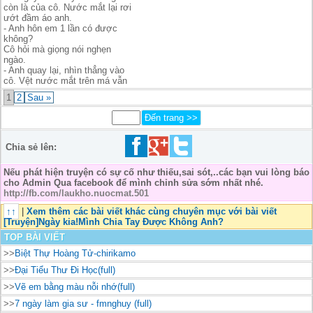
còn là của cô. Nước mắt lại rơi
ướt đầm áo anh.
- Anh hôn em 1 lần có được
không?
Cô hỏi mà giọng nói nghẹn
ngào.
- Anh quay lại, nhìn thẳng vào
cô. Vệt nước mắt trên má vẫn
1
2
Sau »
Chia sẻ lên:
Nếu phát hiện truyện có sự cố như thiếu,sai sót,..các bạn vui lòng báo
cho Admin Qua facebook để mình chỉnh sửa sớm nhất nhé.
http://fb.com/laukho.nuocmat.501
↑↑
|
Xem thêm các bài viết khác cùng chuyên mục với bài viết
[Truyện]Ngày kia!Mình Chia Tay Được Không Anh?
TOP BÀI VIẾT
>>
Biệt Thự Hoàng Tử-chirikamo
>>
Đại Tiểu Thư Đi Học(full)
>>
Vẽ em bằng màu nỗi nhớ(full)
>>
7 ngày làm gia sư - fmnghuy (full)