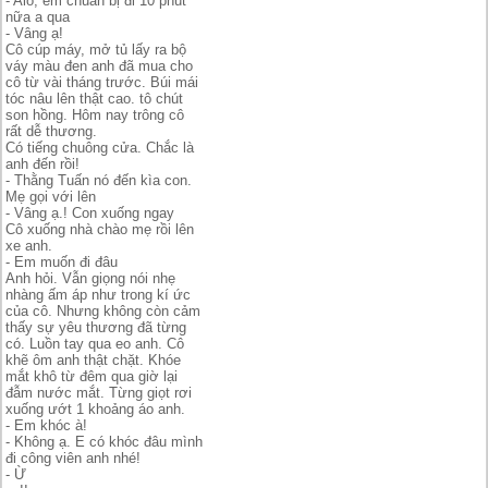
- Alo, em chuẩn bị đi 10 phút
nữa a qua
- Vâng ạ!
Cô cúp máy, mở tủ lấy ra bộ
váy màu đen anh đã mua cho
cô từ vài tháng trước. Búi mái
tóc nâu lên thật cao. tô chút
son hồng. Hôm nay trông cô
rất dễ thương.
Có tiếng chuông cửa. Chắc là
anh đến rồi!
- Thằng Tuấn nó đến kìa con.
Mẹ gọi với lên
- Vâng ạ.! Con xuống ngay
Cô xuống nhà chào mẹ rồi lên
xe anh.
- Em muốn đi đâu
Anh hỏi. Vẫn giọng nói nhẹ
nhàng ấm áp như trong kí ức
của cô. Nhưng không còn cảm
thấy sự yêu thương đã từng
có. Luồn tay qua eo anh. Cô
khẽ ôm anh thật chặt. Khóe
mắt khô từ đêm qua giờ lại
đẫm nước mắt. Từng giọt rơi
xuống ướt 1 khoảng áo anh.
- Em khóc à!
- Không ạ. E có khóc đâu mình
đi công viên anh nhé!
- Ừ