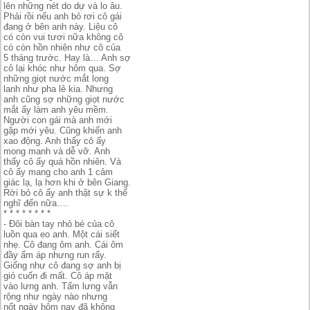
lên những nét do dự và lo âu.
Phải rồi nếu anh bỏ rơi cô gái
đang ở bên anh này. Liệu cô
có còn vui tươi nữa không cô
có còn hồn nhiên như cô của
5 tháng trước. Hay là… Anh sợ
cô lại khóc như hôm qua. Sợ
những giọt nước mắt long
lanh như pha lê kia. Nhưng
anh cũng sợ những giọt nước
mắt ấy làm anh yêu mềm.
Người con gái mà anh mới
gặp mới yêu. Cũng khiến anh
xao động. Anh thấy cô ấy
mong manh và dễ vỡ. Anh
thấy cô ấy quá hồn nhiên. Và
cô ấy mang cho anh 1 cảm
giác lạ, lạ hơn khi ở bên Giang.
Rời bỏ cô ấy anh thật sự k thể
nghĩ đến nữa….
* * * * * * * *
- Đôi bàn tay nhỏ bé của cô
luồn qua eo anh. Một cái siết
nhẹ. Cô đang ôm anh. Cái ôm
đầy ấm áp nhưng run rẩy.
Giống như cô đang sợ anh bị
gió cuốn đi mất. Cô áp mặt
vào lưng anh. Tấm lưng vẫn
rộng như ngày nào nhưng
nốt ngày hôm nay đã không