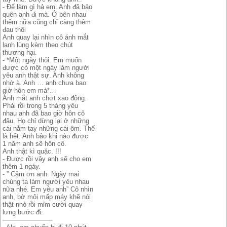
- Để làm gì hả em. Anh đã bảo
quên anh đi mà. Ở bên nhau
thêm nữa cũng chỉ càng thêm
đau thôi
Anh quay lại nhìn cô ánh mắt
lạnh lùng kèm theo chút
thương hại.
- *Một ngày thôi. Em muốn
được có một ngày làm người
yêu anh thật sự. Anh không
nhớ à. Anh … anh chưa bao
giờ hôn em mà*…
Ánh mắt anh chợt xao động.
Phải rồi trong 5 tháng yêu
nhau anh đã bao giờ hôn cô
đâu. Họ chỉ dừng lại ở những
cái nắm tay những cái ôm. Thế
là hết. Anh bảo khi nào được
1 năm anh sẽ hôn cô.
Anh thật kì quặc. !!!
- Được rồi vậy anh sẽ cho em
thêm 1 ngày.
- ” Cảm ơn anh. Ngày mai
chúng ta làm người yêu nhau
nữa nhé. Em yêu anh” Cô nhìn
anh, bờ môi mấp máy khẽ nói
thật nhỏ rồi mỉm cười quay
lưng bước đi.
———————–