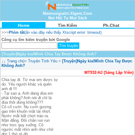
Niemvuigiaitri.Xtgem.Com
Nơi Hội Tụ Mọt Sách
Home
Tìm Kiếm
Ph.Chat
>>>
Phím tắt
(ấn vào đây nếu thấy Xtscript error: timeout)
Công cụ tìm kiếm truyện bởi Google
[Truyện]Ngày kia!Mình Chia Tay Được Không Anh?
↓↓
Trang chủ
>
Truyện Tình Yêu
>
[Truyện]Ngày kia!Mình Chia Tay Được
Không Anh?
MT932-HJ (Sáng Lập Viên)
Chia tay đi. Từ mai em được tự
do. Yêu người khác và quên
anh đi !!!
- Tại sao ạ. Anh đang đùa em
phải không? Anh nói đi chỉ là
đùa thôi đúng không???
Cô cố cười. Nụ cười gượng
gạo trên khuôn mặt tái nhợt.
Nước mắt bất chợt trào ra.
Mặn đắng. Đôi chân run run
như trực quỵ xuống. Cô
ngước mắt nhìn anh như chờ
đợi 1 thứ gì đó.