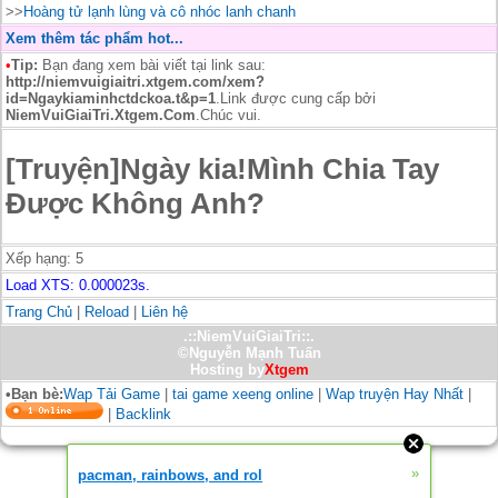
>>
Hoàng tử lạnh lùng và cô nhóc lanh chanh
Xem thêm tác phẩm hot...
•
Tip:
Bạn đang xem bài viết tại link sau:
http://niemvuigiaitri.xtgem.com/xem?
id=Ngaykiaminhctdckoa.t&p=1
.Link được cung cấp bởi
NiemVuiGiaiTri.Xtgem.Com
.Chúc vui.
[Truyện]Ngày kia!Mình Chia Tay
Được Không Anh?
Xếp hạng:
5
Load XTS: 0.000023s.
Trang Chủ
|
Reload
|
Liên hệ
.::NiemVuiGiaiTri::.
©Nguyễn Mạnh Tuấn
Hosting by
Xtgem
•Bạn bè:
Wap Tải Game
|
tai game xeeng online
|
Wap truyện Hay Nhất
|
|
Backlink
»
pacman, rainbows, and rol