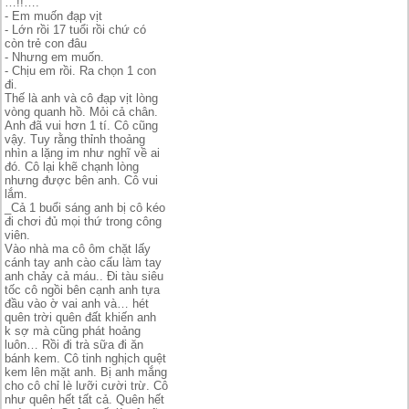
…!!….
- Em muốn đạp vịt
- Lớn rồi 17 tuổi rồi chứ có
còn trẻ con đâu
- Nhưng em muốn.
- Chịu em rồi. Ra chọn 1 con
đi.
Thế là anh và cô đạp vịt lòng
vòng quanh hồ. Mỏi cả chân.
Anh đã vui hơn 1 tí. Cô cũng
vậy. Tuy rằng thỉnh thoảng
nhìn a lặng im như nghĩ về ai
đó. Cô lại khẽ chạnh lòng
nhưng được bên anh. Cô vui
lắm.
_Cả 1 buổi sáng anh bị cô kéo
đi chơi đủ mọi thứ trong công
viên.
Vào nhà ma cô ôm chặt lấy
cánh tay anh cào cấu làm tay
anh chảy cả máu.. Đi tàu siêu
tốc cô ngồi bên cạnh anh tựa
đầu vào ờ vai anh và… hét
quên trời quên đất khiến anh
k sợ mà cũng phát hoảng
luôn… Rồi đi trà sữa đi ăn
bánh kem. Cô tinh nghịch quệt
kem lên mặt anh. Bị anh mắng
cho cô chỉ lè lưỡi cười trừ. Cô
như quên hết tất cả. Quên hết