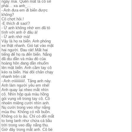
ngày mai. Quên mất là cô sẽ
phải… xa anh_…
- Anh đưa em đi biển được
không?
Cô chợt hỏi.!
-E thích đi sao!?
- Ừ anh không nhớ em đã tỏ
tình với anh ở đâu à!
- Ừ anh nhớ mà!
Vậy là họ ra biển. Anh phóng
xe thật nhanh. Gió tạt vào mặt
hai người. Đau rát!.Mất hai
tiếng để họ ra đến biển. Nắng
đã dịu dần và màu đỏ của
hoàng hôn đang dần nhuốm
lên mặt biển. Anh cầm tay cô
kéo ra biển. Hai đôi chân chạy
nhanh trên cát
- Anh ơiiiiiiiiiii!. Tặng anh này.
Anh làm người yêu em nhé!
Anh quay lại nheo mắt nhìn
cô. Nhìn hộp quà màu hồng
gói vụng về trong tay cô. Cô
nhoẻn miệng cười nhìn anh.
Nụ cười trong veo như nắng
mùa thu. Không có nỗi buồn.
Không có lo âu. Chỉ có đôi mắt
to long lanh như chứa cả bầu
trời trong veo đầy nắng thu.
Giờ đây trong mắt anh. Cô bé