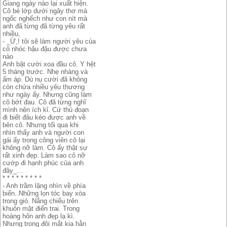
Giang ngày nào lại xuất hiện.
Cô bé lớp dưới ngây thơ mà
ngốc nghếch như con nít mà
anh đã từng đã từng yêu rất
nhiều,
- _Ừ,! tôi sẽ làm người yêu của
cô nhóc hậu đậu được chưa
nào
Anh bật cười xoa đầu cô. Y hệt
5 tháng trước. Nhẹ nhàng và
ấm áp. Dù nụ cười đã không
còn chứa nhiều yêu thương
như ngày ấy. Nhưng cũng làm
cô bớt đau. Cô đã từng nghĩ
mình nên ích kỉ. Cứ thủ đoạn
đi biết đâu kéo được anh về
bên cô. Nhưng tối qua khi
nhìn thấy anh và người con
gái ấy trong công viên cô lại
không nỡ làm. Cô ấy thật sự
rất xinh đẹp. Làm sao cô nỡ
cướp đi hạnh phúc của anh
đây_…
* * * * * * * * *
- Anh trầm lặng nhìn về phía
biển..Những lọn tóc bay xòa
trong gió. Nắng chiếu trên
khuôn mặt điển trai. Trong
hoàng hôn anh đẹp lạ kì.
Nhưng trong đôi mắt kia hằn