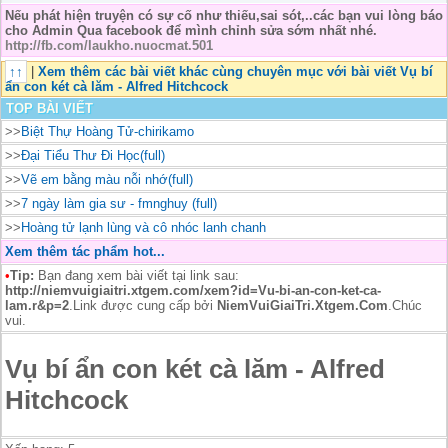
Nếu phát hiện truyện có sự cố như thiếu,sai sót,..các bạn vui lòng báo
cho Admin Qua facebook để mình chỉnh sửa sớm nhất nhé.
http://fb.com/laukho.nuocmat.501
↑↑
|
Xem thêm các bài viết khác cùng chuyên mục với bài viết Vụ bí
ẩn con két cà lăm - Alfred Hitchcock
TOP BÀI VIẾT
>>
Biệt Thự Hoàng Tử-chirikamo
>>
Đại Tiểu Thư Đi Học(full)
>>
Vẽ em bằng màu nỗi nhớ(full)
>>
7 ngày làm gia sư - fmnghuy (full)
>>
Hoàng tử lạnh lùng và cô nhóc lanh chanh
Xem thêm tác phẩm hot...
•
Tip:
Bạn đang xem bài viết tại link sau:
http://niemvuigiaitri.xtgem.com/xem?id=Vu-bi-an-con-ket-ca-
lam.r&p=2
.Link được cung cấp bởi
NiemVuiGiaiTri.Xtgem.Com
.Chúc
vui.
Vụ bí ẩn con két cà lăm - Alfred
Hitchcock