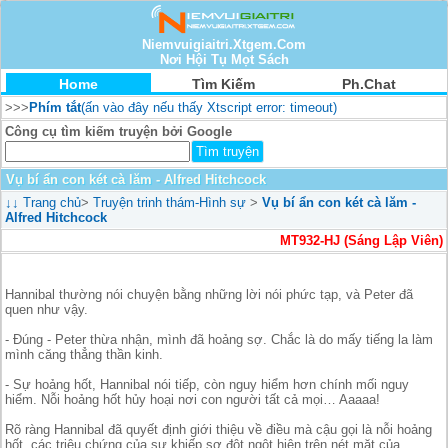
Niemvuigiaitri.Xtgem.Com
Nơi Hội Tụ Mọt Sách
Home
Tìm Kiếm
Ph.Chat
>>>
Phím tắt
(ấn vào đây nếu thấy Xtscript error: timeout)
Công cụ tìm kiếm truyện bởi Google
Vụ bí ẩn con két cà lăm - Alfred Hitchcock
↓↓
Trang chủ
>
Truyện trinh thám-Hình sự
>
Vụ bí ẩn con két cà lăm -
Alfred Hitchcock
MT932-HJ (Sáng Lập Viên)
Hannibal thường nói chuyện bằng những lời nói phức tạp, và Peter đã
quen như vậy.
- Đúng - Peter thừa nhận, mình đã hoảng sợ. Chắc là do mấy tiếng la làm
mình căng thẳng thần kinh.
- Sự hoảng hốt, Hannibal nói tiếp, còn nguy hiểm hơn chính mối nguy
hiểm. Nỗi hoảng hốt hủy hoại nơi con người tất cả mọi… Aaaaa!
Rõ ràng Hannibal đã quyết định giới thiệu về điều mà cậu gọi là nỗi hoảng
hốt. các triệu chứng của sự khiếp sợ đột ngột hiện trên nét mặt của