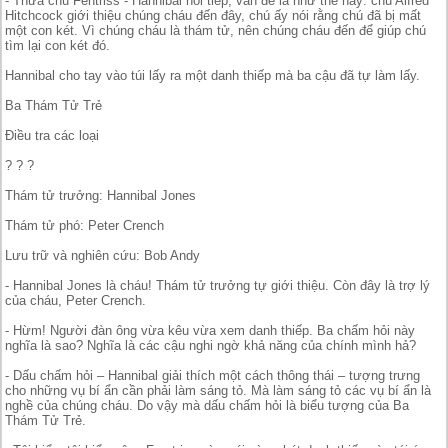
- Thưa chú Fentriss - Hannibal nói tiếp, vấn đề là như thế này: chú Alfred
Hitchcock giới thiệu chúng cháu đến đây, chú ấy nói rằng chú đã bị mất
một con két. Vì chúng cháu là thám tử, nên chúng cháu đến để giúp chú
tìm lại con két đó.
Hannibal cho tay vào túi lấy ra một danh thiếp mà ba cậu đã tự làm lấy.
Ba Thám Tử Trẻ
Điều tra các loại
? ? ?
Thám tử trưởng: Hannibal Jones
Thám tử phó: Peter Crench
Lưu trữ và nghiên cứu: Bob Andy
- Hannibal Jones là cháu! Thám tử trưởng tự giới thiệu. Còn đây là trợ lý
của cháu, Peter Crench.
- Hừm! Người đàn ông vừa kêu vừa xem danh thiếp. Ba chấm hỏi này
nghĩa là sao? Nghĩa là các cậu nghi ngờ khả năng của chính mình hả?
- Dấu chấm hỏi – Hannibal giải thích một cách thông thái – tượng trưng
cho những vụ bí ẩn cần phải làm sáng tỏ. Mà làm sáng tỏ các vụ bí ẩn là
nghề của chúng cháu. Do vậy mà dấu chấm hỏi là biểu tượng của Ba
Thám Tử Trẻ.