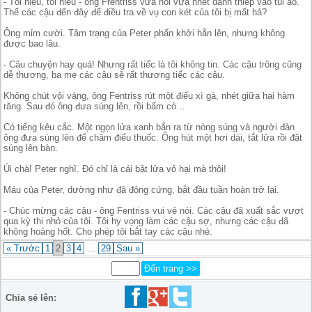
- Tôi hiểu, tôi hiểu - ông Frentriss vừa nói vừa nhét danh thiếp vào túi áo.
Thế các cậu đến đây để điều tra về vụ con két của tôi bị mất hả?
Ông mỉm cười. Tâm trạng của Peter phấn khởi hẳn lên, nhưng không
được bao lâu.
- Câu chuyện hay quá! Nhưng rất tiếc là tôi không tin. Các cậu trông cũng
dễ thương, ba mẹ các cậu sẽ rất thương tiếc các cậu.
Không chút vội vàng, ông Fentriss rút một điếu xì gà, nhét giữa hai hàm
răng. Sau đó ông đưa súng lên, rồi bấm cò…
Có tiếng kêu cắc. Một ngọn lửa xanh bắn ra từ nòng súng và người đàn
ông đưa súng lên để châm điếu thuốc. Ông hút một hơi dài, tắt lửa rồi đặt
súng lên bàn.
Úi chà! Peter nghĩ. Đó chỉ là cái bật lửa vô hại mà thôi!
Máu của Peter, dường như đã đông cứng, bắt đầu tuần hoàn trở lại.
- Chúc mừng các cậu - ông Fentriss vui vẻ nói. Các cậu đã xuất sắc vượt
qua kỳ thi nhỏ của tôi. Tôi hy vọng làm các cậu sợ, nhưng các cậu đã
không hoảng hốt. Cho phép tôi bắt tay các cậu nhé.
« Trước
1
2
3
4
...
29
Sau »
Chia sẻ lên: