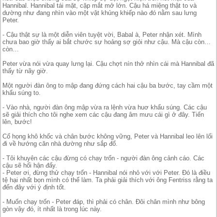
Hannibal. Hannibal tái mặt, cặp mắt mở lớn. Cậu há miệng thật to và
dường như đang nhìn vào một vật khủng khiếp nào đó nằm sau lưng
Peter.
- Cậu thật sự là một diễn viên tuyệt vời, Babal à, Peter nhận xét. Mình
chưa bao giờ thấy ai bắt chước sự hoảng sợ giỏi như cậu. Mà cậu còn…
còn…
Peter vừa nói vừa quay lưng lại. Cậu chợt nín thở nhìn cái mà Hannibal đã
thấy từ nãy giờ.
Một người đàn ông to mập đang đứng cách hai cậu ba bước, tay cầm một
khẩu súng to.
- Vào nhà, người đàn ông mập vừa ra lệnh vừa huơ khẩu súng. Các cậu
sẽ giải thích cho tôi nghe xem các cậu đang âm mưu cái gì ở đây. Tiến
lên, bước!
Cổ họng khô khốc và chân bước không vững, Peter và Hannibal leo lên lối
đi về hướng căn nhà dường như sắp đổ.
- Tôi khuyên các cậu đừng có chạy trốn - người đàn ông cảnh cáo. Các
cậu sẽ hối hận đấy.
- Peter ơi, đừng thử chạy trốn - Hannibal nói nhỏ với với Peter. Đó là điều
tệ hại nhất bọn mình có thể làm. Ta phải giải thích với ông Fentriss rằng ta
đến đây với ý định tốt.
- Muốn chạy trốn - Peter đáp, thì phải có chân. Đôi chân mình như bông
gòn vậy đó, ít nhất là trong lúc này.