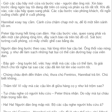
- Giờ các cậu hãy mở cửa và bước vào - người đàn ông nói. Xin báo
trước rằng ngón tay tôi đang đặt trên cò súng và phản xạ tôi rất tốt. Khi đã
vào, các cậu hãy quẹo sang phải. Các cậu bước vào phòng khách, rồi ngồi
xuống chiếc ghế ở cuối phòng.
Hannibal xoay tay cầm. Cánh cửa chậm chạp mở ra, để lộ một tiền sảnh
tối om.
Peter tập trung hết lòng can đảm. Hai cậu bước vào, quẹo sang phải và
đến một căn phòng rộng lớn, đầy sách báo rải trên bộ đồ cổ. Sát bức
tường cuối phòng, có mấy chiếc ghế cao bằng da.
Người đàn ông bước theo sau, hài lòng nhìn hai cậu bé. Ông thổi vào nòng
súng, y như để làm sạch những hạt bụi có thể cản đường bay của viên
đạn.
- Bây giờ - ông tuyên bố, việc hay nhất mà các cậu có thể làm, là giải
thích cho tôi nghe tại sao các cậu đã lén lút lẻn vào vườn tôi.
- Chúng cháu định đến thăm chú, thưa chú Fentriss, Hannibal trả lời. Chú
biết không…
- Thăm tôi! Vì vậy mà các cậu lẻn đi giữa hàng cọ y như kẻ trộm sao?
- Tụi cháu nghe có người kêu cứu – Peter thừa nhận. Do vậy mà tụi cháu
thận trọng tiến lên.
- Ha! Ha! Người đàn ông mập nói. Bộ các cậu nghe người kêu cứu à?