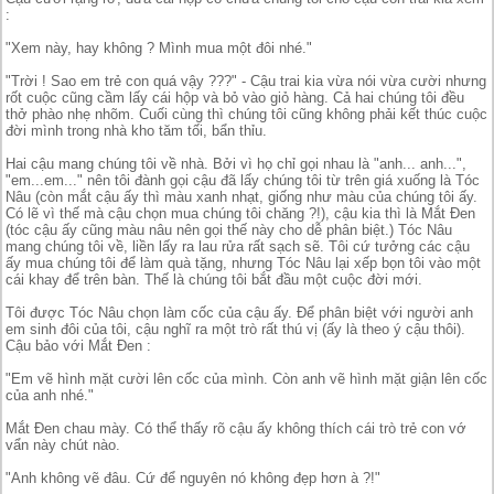
:
"Xem này, hay không ? Mình mua một đôi nhé."
"Trời ! Sao em trẻ con quá vậy ???" - Cậu trai kia vừa nói vừa cười nhưng
rốt cuộc cũng cầm lấy cái hộp và bỏ vào giỏ hàng. Cả hai chúng tôi đều
thở phào nhẹ nhõm. Cuối cùng thì chúng tôi cũng không phải kết thúc cuộc
đời mình trong nhà kho tăm tối, bẩn thỉu.
Hai cậu mang chúng tôi về nhà. Bởi vì họ chỉ gọi nhau là "anh... anh...",
"em...em..." nên tôi đành gọi cậu đã lấy chúng tôi từ trên giá xuống là Tóc
Nâu (còn mắt cậu ấy thì màu xanh nhạt, giống như màu của chúng tôi ấy.
Có lẽ vì thế mà cậu chọn mua chúng tôi chăng ?!), cậu kia thì là Mắt Đen
(tóc cậu ấy cũng màu nâu nên gọi thế này cho dễ phân biệt.) Tóc Nâu
mang chúng tôi về, liền lấy ra lau rửa rất sạch sẽ. Tôi cứ tưởng các cậu
ấy mua chúng tôi để làm quà tặng, nhưng Tóc Nâu lại xếp bọn tôi vào một
cái khay để trên bàn. Thế là chúng tôi bắt đầu một cuộc đời mới.
Tôi được Tóc Nâu chọn làm cốc của cậu ấy. Để phân biệt với người anh
em sinh đôi của tôi, cậu nghĩ ra một trò rất thú vị (ấy là theo ý cậu thôi).
Cậu bảo với Mắt Đen :
"Em vẽ hình mặt cười lên cốc của mình. Còn anh vẽ hình mặt giận lên cốc
của anh nhé."
Mắt Đen chau mày. Có thể thấy rõ cậu ấy không thích cái trò trẻ con vớ
vẩn này chút nào.
"Anh không vẽ đâu. Cứ để nguyên nó không đẹp hơn à ?!"