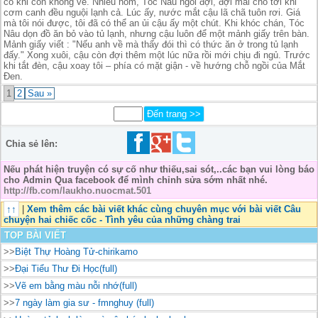
có khi còn không về. Nhiều hôm, Tóc Nâu ngồi đợi, đợi mãi cho tới khi
cơm canh đều nguội lạnh cả. Lúc ấy, nước mắt cậu lã chã tuôn rơi. Giá
mà tôi nói được, tôi đã có thể an ủi cậu ấy một chút. Khi khóc chán, Tóc
Nâu dọn đồ ăn bỏ vào tủ lạnh, nhưng cậu luôn để một mảnh giấy trên bàn.
Mảnh giấy viết : "Nếu anh về mà thấy đói thì có thức ăn ở trong tủ lạnh
đấy." Xong xuôi, cậu còn đợi thêm một lúc nữa rồi mới chịu đi ngủ. Trước
khi tắt đèn, cậu xoay tôi – phía có mặt giận - về hướng chỗ ngồi của Mắt
Đen.
1
2
Sau »
Chia sẻ lên:
Nếu phát hiện truyện có sự cố như thiếu,sai sót,..các bạn vui lòng báo
cho Admin Qua facebook để mình chỉnh sửa sớm nhất nhé.
http://fb.com/laukho.nuocmat.501
↑↑
|
Xem thêm các bài viết khác cùng chuyên mục với bài viết Câu
chuyện hai chiếc cốc - Tình yêu của những chàng trai
TOP BÀI VIẾT
>>
Biệt Thự Hoàng Tử-chirikamo
>>
Đại Tiểu Thư Đi Học(full)
>>
Vẽ em bằng màu nỗi nhớ(full)
>>
7 ngày làm gia sư - fmnghuy (full)