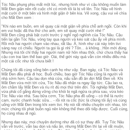
Tóc Nâu phụng phịu mất một lúc, nhưng hình như vì cậu không muốn làm
Mắt Đen giận nên rốt cuộc chỉ có mình tôi là bị vẽ lên. Tóc Nâu vẽ hình
mặt cười ở một bên và hình mặt giận ở bên kia. Vẽ xong, cậu vui vẻ chìa
cho Mắt Đen xem :
"Khi nào em buồn, em sẽ quay cái mặt giận về phía chỗ anh ngồi. Còn khi
em vui hoặc đã tha thứ cho anh, em sẽ quay mặt cười nhé !"
Mắt Đen cũng phải bật cười trước ý nghĩ ngộ nghĩnh của Tóc Nâu. Cậu
tiến lại gần Tóc Nâu, vòng tay qua người và kéo sát cậu ấy về phía mình.
Rồi môi hai người chạm vào nhau, rất lâu. À, hình như cái này trên tivi
sáng nay có chiếu. Người ta gọi là gì nhỉ ? Tôn... à không...Hôn mới đúng.
Nhưng mà tôi chỉ thấy hai người nam nữ hôn nhau thôi, chứ chưa thấy hai
cậu con trai làm thế bao giờ. Oài, thế giới này quả vẫn còn nhiều điều mà
một cái cốc như tôi chưa biết !
Chúng tôi đã cùng sống bên cạnh họ như vậy. Ban ngày, cả Tóc Nâu và
Mắt Đen đều phải đi học. Buổi chiều, bao giờ Tóc Nâu cũng là người về
nhà sớm hơn. Cậu lau dọn nhà cửa, nấu sẵn đồ ăn đợi Mắt Đen về. Khi
Mắt Đen vừa mới tới cửa, Tóc Nâu đã nhận ra ngay lập tức. Cậu lao ra,
ôm chầm lấy Mắt Đen và ríu rít đủ mọi thứ trên đời. Tội nghiệp Mắt Đen,
vừa phải cố gắng đứng vững cho khỏi bị ngã ngửa ra phía sau, vừa kéo
Tóc Nâu vào nhà. Sau bữa cơm, Tóc Nâu pha đồ uống – có thể là nước
cam, nước chanh hoặc sữa... - rồi rót ra cốc (tức là chúng tôi ấy) và cùng
uống với Mắt Đen trong khi xem tivi. Họ nói rất nhiều chuyện với nhau, tới
mức chúng tôi phát buồn ngủ nên không thể theo dõi tiếp được. Cuối cùng,
họ cùng nhau đi ngủ.
Nhưng dạo này, mọi chuyện dường như đã có sự thay đổi. Tuy Tóc Nâu
vẫn về trước, vẫn lau dọn và nấu ăn, nhưng Mắt Đen thì lại về rất muộn,