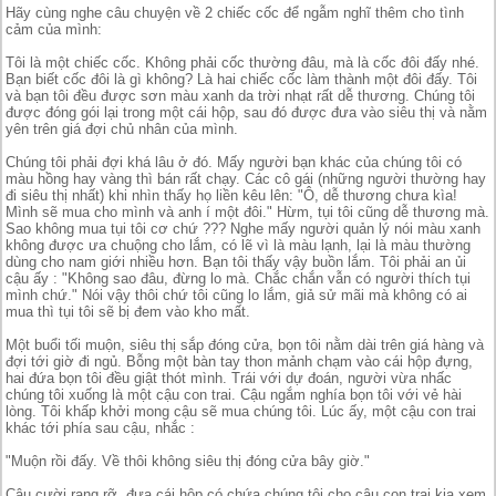
Hãy cùng nghe câu chuyện về 2 chiếc cốc để ngẫm nghĩ thêm cho tình
cảm của mình:
Tôi là một chiếc cốc. Không phải cốc thường đâu, mà là cốc đôi đấy nhé.
Bạn biết cốc đôi là gì không? Là hai chiếc cốc làm thành một đôi đấy. Tôi
và bạn tôi đều được sơn màu xanh da trời nhạt rất dễ thương. Chúng tôi
được đóng gói lại trong một cái hộp, sau đó được đưa vào siêu thị và nằm
yên trên giá đợi chủ nhân của mình.
Chúng tôi phải đợi khá lâu ở đó. Mấy người bạn khác của chúng tôi có
màu hồng hay vàng thì bán rất chạy. Các cô gái (những người thường hay
đi siêu thị nhất) khi nhìn thấy họ liền kêu lên: "Ô, dễ thương chưa kìa!
Mình sẽ mua cho mình và anh í một đôi." Hừm, tụi tôi cũng dễ thương mà.
Sao không mua tụi tôi cơ chứ ??? Nghe mấy người quản lý nói màu xanh
không được ưa chuộng cho lắm, có lẽ vì là màu lạnh, lại là màu thường
dùng cho nam giới nhiều hơn. Bạn tôi thấy vậy buồn lắm. Tôi phải an ủi
cậu ấy : "Không sao đâu, đừng lo mà. Chắc chắn vẫn có người thích tụi
mình chứ." Nói vậy thôi chứ tôi cũng lo lắm, giả sử mãi mà không có ai
mua thì tụi tôi sẽ bị đem vào kho mất.
Một buổi tối muộn, siêu thị sắp đóng cửa, bọn tôi nằm dài trên giá hàng và
đợi tới giờ đi ngủ. Bỗng một bàn tay thon mảnh chạm vào cái hộp đựng,
hai đứa bọn tôi đều giật thót mình. Trái với dự đoán, người vừa nhấc
chúng tôi xuống là một cậu con trai. Cậu ngắm nghía bọn tôi với vẻ hài
lòng. Tôi khấp khởi mong cậu sẽ mua chúng tôi. Lúc ấy, một cậu con trai
khác tới phía sau cậu, nhắc :
"Muộn rồi đấy. Về thôi không siêu thị đóng cửa bây giờ."
Cậu cười rạng rỡ, đưa cái hộp có chứa chúng tôi cho cậu con trai kia xem