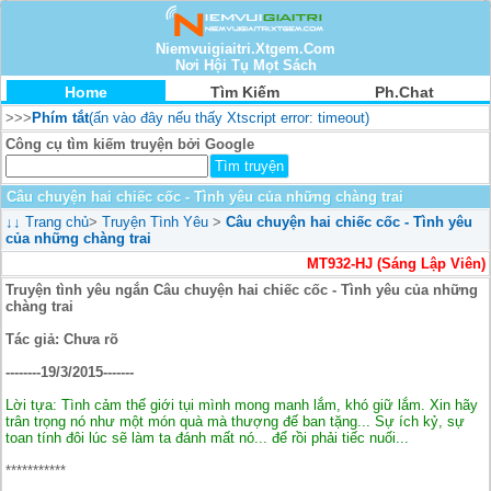
Niemvuigiaitri.Xtgem.Com
Nơi Hội Tụ Mọt Sách
Home
Tìm Kiếm
Ph.Chat
>>>
Phím tắt
(ấn vào đây nếu thấy Xtscript error: timeout)
Công cụ tìm kiếm truyện bởi Google
Câu chuyện hai chiếc cốc - Tình yêu của những chàng trai
↓↓
Trang chủ
>
Truyện Tình Yêu
>
Câu chuyện hai chiếc cốc - Tình yêu
của những chàng trai
MT932-HJ (Sáng Lập Viên)
Truyện tình yêu ngắn Câu chuyện hai chiếc cốc - Tình yêu của những
chàng trai
Tác giả: Chưa rõ
--------19/3/2015-------
Lời tựa: Tình cảm thế giới tụi mình mong manh lắm, khó giữ lắm. Xin hãy
trân trọng nó như một món quà mà thượng đế ban tặng... Sự ích kỷ, sự
toan tính đôi lúc sẽ làm ta đánh mất nó... để rồi phải tiếc nuối...
***********