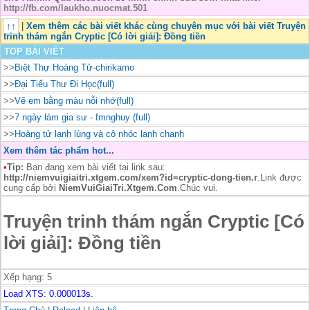
http://fb.com/laukho.nuocmat.501
↑↑
|
Xem thêm các bài viết khác cùng chuyên mục với bài viết Truyện
trinh thám ngắn Cryptic [Có lời giải]: Đồng tiền
TOP BÀI VIẾT
>>
Biệt Thự Hoàng Tử-chirikamo
>>
Đại Tiểu Thư Đi Học(full)
>>
Vẽ em bằng màu nỗi nhớ(full)
>>
7 ngày làm gia sư - fmnghuy (full)
>>
Hoàng tử lạnh lùng và cô nhóc lanh chanh
Xem thêm tác phẩm hot...
•
Tip:
Bạn đang xem bài viết tại link sau:
http://niemvuigiaitri.xtgem.com/xem?id=cryptic-dong-tien.r
.Link được
cung cấp bởi
NiemVuiGiaiTri.Xtgem.Com
.Chúc vui.
Truyện trinh thám ngắn Cryptic [Có
lời giải]: Đồng tiền
Xếp hạng:
5
Load XTS: 0.000013s.