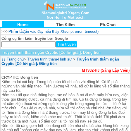
Niemvuigiaitri.Xtgem.Com
Nơi Hội Tụ Mọt Sách
Home
Tìm Kiếm
Ph.Chat
>>>
Phím tắt
(ấn vào đây nếu thấy Xtscript error: timeout)
Công cụ tìm kiếm truyện bởi Google
Truyện trinh thám ngắn Cryptic [Có lời giải]: Đồng tiền
↓↓
Trang chủ
>
Truyện trinh thám-Hình sự
>
Truyện trinh thám ngắn
Cryptic [Có lời giải]: Đồng tiền
MT932-HJ (Sáng Lập Viên)
CRYPTIC: Đồng tiền
Kiểm tra lại cái bóp. Trong bóp của tôi chỉ còn vài đồng lẻ. Có lẽ phải
ngừng ván bài tiếp theo. Trên đường về nhà, tôi cứ lo lắng về số tiền tháng
này của tôi.
Hôm sau tôi qua nhà thằng bạn, mẹ nó bảo là nó đi mất mấy bữa nay, điện
thoại gọi không được, cả nhà đang đi tìm nó. Cô ta đang lo lắng, trong tay
thì cầm điện thoại và đứng ngồi không yên trông ngóng tin tức... Tôi ở lại
một chút... Sau đó quay về nhà, vừa về tới cổng bà chủ nhà lớn tiếng với
tôi "liệu mà đóng tiền nhà 2 tháng trước, hôm nay không đóng là tao đuổi
mày ra khỏi nhà, kiếm chỗ khác mà thuê". Thật là khó tính! Tôi phải đưa
trước bà ta một nửa, số tiền còn lại tôi nói tối nay sẽ trả đủ.
Đến tối, tôi ráng gom hết tiền đóng nốt tiền nhà cho bà chủ. Đóng tiền xong
bà chủ nói "phòng của mày dạo này hôi lắm, nhà tao chứ không phải cái ổ