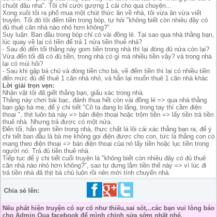
chuột đâu nha". Tôi chỉ cười gượng 1 cái cho qua chuyện...
Xong xuôi tôi ra phố mua một chút thức ăn về nhà, tôi vừa ăn vừa viết
truyện. Tối đó tôi đếm tiền trong bóp, tự hỏi "không biết còn nhiêu đây có
đủ thuê căn nhà nào nhỏ hơn không?"
Suy luận: Ban đầu trong bóp chỉ có vài đồng lẻ. Tại sao qua nhà thằng bạn,
lúc quay về lại có tiền để trả 1 nửa tiền thuê nhà?
- Sau đó đến tối thằng này gom tiền trong nhà thì lại đóng đủ nửa còn lại?
Vừa đến tối đã có đủ tiền, trong nhà có gì mà nhiều tiền vậy? và trong nhà
lại có mùi hôi?
- Sau khi gặp bà chủ và đóng tiền cho bà, về đếm tiền thì lại có nhiều tiền
đến mức đủ để thuê 1 căn nhà nhỏ, và hắn lại muốn thuê 1 căn nhà khác
Lời giải trọn vẹn:
Nhân vật tôi đã giết thằng bạn, giấu xác trong nhà.
Thằng này chơi bài bạc, đánh thua hết còn vài đồng lẻ => qua nhà thằng
bạn gặp bà mẹ, để ý chi tiết "Cô ta đang lo lắng, trong tay thì cầm điện
thoại ", thịt luôn bà này => bán điện thoại hoặc trộm tiền => lấy tiền trả tiền
thuê nhà. Nhưng trả được có một nửa.
Đến tối, hắn gom tiền trong nhà, thực chất là lôi cái xác thằng bạn ra, để ý
chi tiết ban đầu là bà mẹ không gọi điện được cho con, tức là thằng con có
mang theo điện thoại => bán điện thoại của nó lấy tiền hoặc lục tiền trong
người nó. Trả đủ tiền thuê nhà.
Tiếp tục để ý chi tiết cuối truyện là "không biết còn nhiêu đây có đủ thuê
căn nhà nào nhỏ hơn không?", sao tự dưng lắm tiền thế này => vì lúc đi
trả tiền nhà đã thịt bà chủ luôn rồi nên mới tính chuyển nhà.
Chia sẻ lên:
Nếu phát hiện truyện có sự cố như thiếu,sai sót,..các bạn vui lòng báo
cho Admin Qua facebook để mình chỉnh sửa sớm nhất nhé.