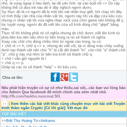
nhỏ, là vùng ngoại ô hẻo lánh, lại rất yên tĩnh, lại vào buổi tối => Do vậy
không thể có đứa trẻ nào đó ở đây nghịch ngợm đựơc.
Sự thực đó là có người đã bị một tên sát nhân truy giết, khi chạy tới đây
vô tình thấy căn nhà của nhân vật tôi, người này tới và đập cửa kêu cứu
nhưng vì nhân vật tôi vừa nghe nhạc rock vừa chơi game nên không để ý,
lúc tuyệt vọng, người đó đã viết lên cửa sổ kính dòng chữ "qlqnl" bằng
máu.
Thực tế thì không phải nó vô nghĩa nhưng do chữ được viết lên kính từ
phía bên kia nên nếu nhìn từ bên trong ra nó sẽ thành vô nghĩa.
Xoay các chữ cho đúng chiều nhìn từ ngoài vào trong, ta có:
+ chữ nl => h, chữ q => e, nhưng do viết vội, lại vì dòng máu chảy xuống
dưới tạo thành vệt nên chứ "h" bị cắt đôi thành "ln", còn chữ "e" thành chữ
"p", chữ p này mà nhìn từ bên kia kính sẽ thành chữ q
+ chữ l vẫn giữ nguyên là l.
+ chữ q => p.
Ghép lại các từ sẽ thành "help" = lời kêu cứu.
Chia sẻ lên:
Nếu phát hiện truyện có sự cố như thiếu,sai sót,..các bạn vui lòng báo
cho Admin Qua facebook để mình chỉnh sửa sớm nhất nhé.
http://fb.com/laukho.nuocmat.501
↑↑
|
Xem thêm các bài viết khác cùng chuyên mục với bài viết Truyện
trinh thám ngắn Cryptic [Có lời giải]: Vết mực đỏ
TOP BÀI VIẾT
>>
Biệt Thự Hoàng Tử-chirikamo