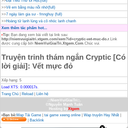
>>
Đại Tiểu Thư Đi Học(full)
>>
Vẽ em bằng màu nỗi nhớ(full)
>>
7 ngày làm gia sư - fmnghuy (full)
>>
Hoàng tử lạnh lùng và cô nhóc lanh chanh
Xem thêm tác phẩm hot...
•
Tip:
Bạn đang xem bài viết tại link sau:
http://niemvuigiaitri.xtgem.com/xem?id=cryptic-vet-muc-do.r
.Link
được cung cấp bởi
NiemVuiGiaiTri.Xtgem.Com
.Chúc vui.
Truyện trinh thám ngắn Cryptic [Có
lời giải]: Vết mực đỏ
Xếp hạng:
5
Load XTS: 0.000017s.
Trang Chủ
|
Reload
|
Liên hệ
.::NiemVuiGiaiTri::.
©Nguyễn Mạnh Tuấn
Hosting by
Xtgem
•Bạn bè:
Wap Tải Game
|
tai game xeeng online
|
Wap truyện Hay Nhất
|
|
Backlink