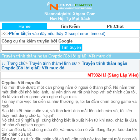
Niemvuigiaitri.Xtgem.Com
Nơi Hội Tụ Mọt Sách
Home
Tìm Kiếm
Ph.Chat
>>>
Phím tắt
(ấn vào đây nếu thấy Xtscript error: timeout)
Công cụ tìm kiếm truyện bởi Google
Truyện trinh thám ngắn Cryptic [Có lời giải]: Vết mực đỏ
↓↓
Trang chủ
>
Truyện trinh thám-Hình sự
>
Truyện trinh thám ngắn
Cryptic [Có lời giải]: Vết mực đỏ
MT932-HJ (Sáng Lập Viên)
Cryptic: Vết mực đỏ
Tôi mới thuê được một căn phòng nằm ở ngoại ô thành phố. Nó nằm trên
một đỉnh đồi nhỏ hẻo lánh, lại yên tĩnh và rất phù hợp với sở thích của tôi,
đó là vừa chơi game vừa nghe nhạc rock.
Tối nay mọi việc lại diễn ra như thường lệ, tôi lại đắm chìm trong game và
rock.
Sau khi kết thúc cuộc vui, vô tình lướt ánh mắt lên kính cửa sổ, tôi liền
thấy một dòng chữ lạ: "qlqnl".
Nó chả có ý nghĩa gì, cũng không biết là xuất hiện từ khi nào, chắc là đứa
trẻ nào đó nghịch ngợm.
Chỉ có điều lạ là chúng màu đỏ, và mực của nó vẫn đang được kéo dài tới
tận chân cửa sổ.
Đáp án:
Lưu ý từ đầu nhân vật có nói căn nhà này tọa lạc tại một ngọn đồi