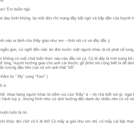
mà
học! Em buồn ngủ
nó đau kinh khủng, lại một đòn chí mạng đầy bất ngờ và hấp dẫn của huynh t
inh nào ra lệnh cho thầy giáo như em – Anh nói có vẻ đầy đắc ý
p ngắn gọn, cứ nghĩ đến việc ăn đòn trước mặt người khác là nó phát nổ tung,
n không có một chút kiến thức nào vào đầu nó cả. Có lẽ đây là tình trạng bộ
 lòng, huynh trưởng giao cho anh cái thước gỗ (khỏi nói cũng biết là để làm g
n tượng đầu tiên của nó với anh thật “tốt”.
nhầm từ ” My” sang “Your” )
nh à
i thế, nhạo báng người khác là niềm vui của “thầy” à – nó chả biết nói gì, ngạ
u học hành tuỳ ý, nhưng hình như cứ ảnh hưởng đến danh dự nhiều nên có vẻ
muộn luôn là nó.
ười khác đợi chờ vô lí đi nhỉ! Có mấy ai giỏi như em nhỉ, có mấy cái bậc t