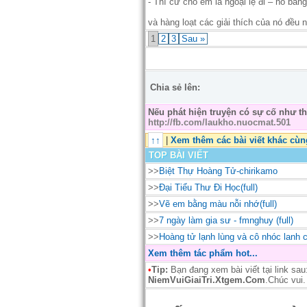
- Thì cứ cho em là ngoại lệ đi – nó bân
và hàng loạt các giải thích của nó đều n
1
2
3
Sau »
Chia sẻ lên:
Nếu phát hiện truyện có sự cố như 
http://fb.com/laukho.nuocmat.501
↑↑
|
Xem thêm các bài viết khác cu
TOP BÀI VIẾT
>>
Biệt Thự Hoàng Tử-chirikamo
>>
Đại Tiểu Thư Đi Học(full)
>>
Vẽ em bằng màu nỗi nhớ(full)
>>
7 ngày làm gia sư - fmnghuy (full)
>>
Hoàng tử lạnh lùng và cô nhóc lanh
Xem thêm tác phẩm hot...
•
Tip:
Bạn đang xem bài viết tại link sa
NiemVuiGiaiTri.Xtgem.Com
.Chúc vui.