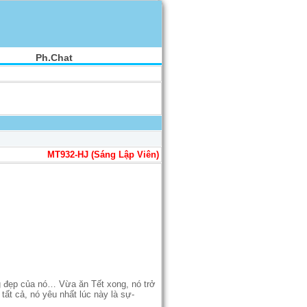
Ph.Chat
MT932-HJ (Sáng Lập Viên)
g đẹp của nó… Vừa ăn Tết xong, nó trở
ất cả, nó yêu nhất lúc này là sự-