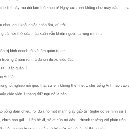
á! Như thế này mà đòi làm thủ khoa á! Ngày xưa anh không như mày đâu… – v
u nhàu chui khỏi chiếc chăn ấm, dù trời
ng cái hơi thở của mùa xuân vẫn khiến người ta rùng mình…
n trị kinh doanh rồi về làm quản trị em
a trường 2 năm rồi mà đã xin được việc đâu!
ó ra …tập quản lí
ọc Anh à!
hông tốt nghiệp nổi quá, thật sự em không thể nhét 1 chữ tiếng Anh nào vào 
mấy giáo viên 1 tháng rồi? ngu nó là bản
lão bỗng đăm chiêu, rồi đưa nó một mảnh giấy gấp tư! (nghe có vẻ hình sự )
to, chưa bạn gái… Liên hệ đi, số đt của nó đấy – Huynh trưởng vội phân trần
ết chắc huynh trưởng lại sắp có trò mới, và nó là vật thí nghiệm…