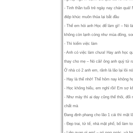
- Tinh thần tuổi trẻ ngày nay chán qu
điệp khúc muôn thủa lại bắt đầu
- Thế em hỏi anh Học để làm gì! – Nó là
không còn lạnh cóng như mùa đông, so
- Thì kiếm việc làm
- Anh có việc làm chưa! Hay anh học quả
thay cho mẹ – Nó cãi! ông anh quý tử r
Ở nhà có 2 anh em, rãnh là lão lại lôi n
- Hay là thế nhở! Thế hôm nay không h
- Học không hiểu, em nghỉ rồi! Em sợ k
- Như mày thì ai dạy cũng thế thôi, đổi 
chất mà
Đang định phang cho lão 1 cái thì mặt 
- Đẹp trai, tử tế, nhà mặt phố, bố làm 
- Liên quan gì em! – nó ngơ ngác, và bi