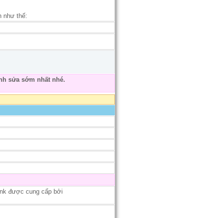
h như thế:
nh sửa sớm nhất nhé.
ink được cung cấp bởi