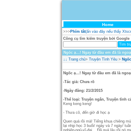
Home
>>>
Phím tắt
(ấn vào đây nếu thấy Xtsc
Công cụ tìm kiếm truyện bởi Google
Ngốc ạ…! Ngay từ đầu em đã là ngoại
↓↓
Trang chủ
>
Truyện Tình Yêu
>
Ngốc
Ngốc ạ…! Ngay từ đầu em đã là ngoại
-Tác giả: Chưa rõ
-Ngày đăng: 21/2/2015
-Thể loại: Truyện ngắn, Truyện tình c
Keng keng keng!
- Thưa cô, đến giờ đi học ạ
Quen quá rồi mà! Tiếng khua chiêng mú
lại nhịp học 3 buổi/ ngày và 7 ngày/ t
nghiệp-ngủ-vĩ-đại… Đã quá lâu rồi nó 