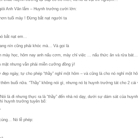
giỏi Anh Văn lắm – Huynh trưởng cười lớn:
 hơn tuổi mày ! Đừng bắt nạt người ta
 nó bắt nạt em…
đang nín cũng phải khóc mà… Và gọi là
ích mày học, hôm nay anh nấu cơm, mày chỉ việc … nấu thức ăn và rửa bát…
ăn mặt nhưng vẫn phải miễn cưỡng đồng ý!
 đẹp ngày, tự cho phép “thầy” nghỉ một hôm – và cũng là cho nó nghỉ một hôm
 thêm buổi nữa. “Thầy” không nói gì, nhưng nó bị huynh trưởng tát cho 2 cái v
Nói là đi nhưng thực ra là “thầy” đến nhà nó dạy, dưới sự dám sát của huynh
hì huynh trưởng tuyên bố:
”
 cùng… Nó lễ phép: