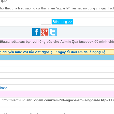
g quơ
hư thế, chả hiểu sao nó cứ thích làm “ngoại lệ”, lần nào nó cũng chỉ giải thíc
thiếu,sai sót,..các bạn vui lòng báo cho Admin Qua facebook để mình chỉ
̀ng chuyên mục với bài viết Ngốc ạ…! Ngay từ đầu em đã là ngoại lệ
 chanh
u:
http://niemvuigiaitri.xtgem.com/xem?id=ngoc-a-em-la-ngoai-le.t&p=1
.L