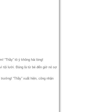
! “Thầy” tỏ ý không hài lòng!
ì tội lười. Đúng là từ bé đến giờ nó sợ
 trưởng! “Thầy” xuất hiện, công nhận