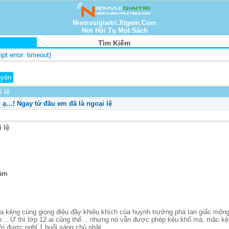
Niemvuigiaitri.Xtgem.Com
Nơi Hội Tụ Mọt Sách
Tìm Kiếm
ript error: timeout)
 lệ
 ạ…! Ngay từ đầu em đã là ngoại lệ
 lệ
ảm
a kẻng cùng giọng điệu đầy khiêu khích của huynh trưởng phá tan giấc mộn
uần… Ừ thì lớp 12 ai cũng thế… nhưng nó vẫn được phép kêu khổ mà, mặc kệ t
mới được nghỉ 1 buổi sáng chủ nhật …