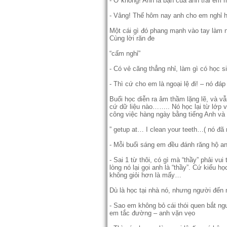
- Ơ không! Anh là bạn của anh trai em 
- Vâng! Thế hôm nay anh cho em nghỉ 
Một cái gì đó phang mạnh vào tay làm 
Cùng lời răn đe
“cấm nghỉ”
- Có vẻ căng thẳng nhỉ, làm gì có học s
- Thì cứ cho em là ngoại lệ đi! – nó đá
Buổi học diễn ra âm thầm lặng lẽ, và vẫ
cứ dữ liệu nào…….. Nó học lại từ lớp vỡ
công việc hàng ngày bằng tiếng Anh và ấ
” getup at… I clean your teeth…( nó đã 
- Mỗi buổi sáng em đều đánh răng hộ a
- Sai 1 từ thôi, có gì mà “thầy” phải vu
lòng nó lại gọi anh là “thầy”. Cứ kiể
không giỏi hơn là mấy…
Dù là học tại nhà nó, nhưng người đến 
- Sao em không bỏ cái thói quen bắt ng
em tắc đường – anh vặn vẹo