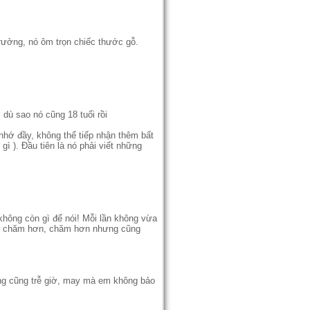
rưởng, nó ôm trọn chiếc thước gỗ.
 dù sao nó cũng 18 tuổi rồi
 nhớ đầy, không thể tiếp nhận thêm bất
ì ). Đầu tiên là nó phải viết những
i không còn gì để nói! Mỗi lần không vừa
 nó chăm hơn, chăm hơn nhưng cũng
hang cũng trễ giờ, may mà em không bảo