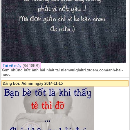
Tải về máy
(84.18KB)
Xem những bức ảnh hài nhất tại niemvuigiaitri.xtgem.com/anh-hai-
huoc
Đăng bởi: Admin ngày 2014-11-15