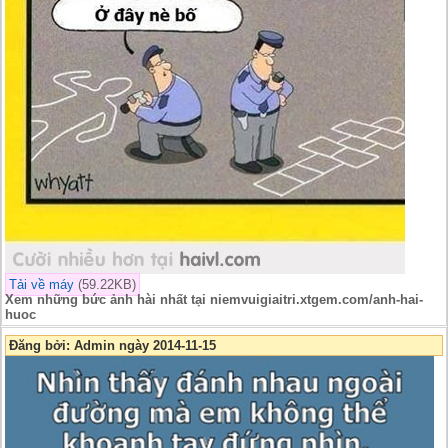
Tải về máy
(59.22KB)
Xem những bức ảnh hài nhất tại niemvuigiaitri.xtgem.com/anh-hai-
huoc
Đăng bởi: Admin ngày 2014-11-15