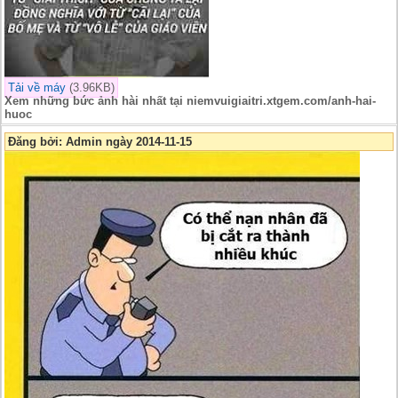
Tải về máy
(3.96KB)
Xem những bức ảnh hài nhất tại niemvuigiaitri.xtgem.com/anh-hai-
huoc
Đăng bởi: Admin ngày 2014-11-15