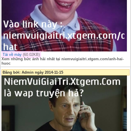
Tải về máy
(60.02KB)
Xem những bức ảnh hài nhất tại niemvuigiaitri.xtgem.com/anh-hai-
huoc
Đăng bởi: Admin ngày 2014-11-15