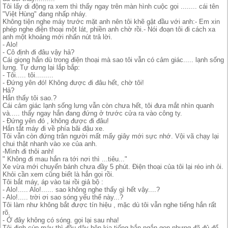
Tôi lấy di động ra xem thì thấy ngay trên màn hình cuộc gọi ........ cái tên
"Việt Hùng" đang nhấp nháy.
Không tiện nghe máy trước mặt anh nên tôi khẽ gật đầu với anh:- Em xin
phép nghe điện thoại một lát, phiền anh chờ rồi.- Nói đoạn tôi đi cách xa
anh một khoảng mới nhấn nút trả lời.
- Alo!
- Cô định đi đâu vậy hả?
Cái giọng hắn dù trong điện thoại mà sao tôi vẫn có cảm giác..... lạnh sống
lưng. Tự dưng lại lắp bắp:
- Tôi..... tôi.........
- Đứng yên đó! Không được đi đâu hết, chờ tôi!
Hả?
Hắn thấy tôi sao.?
Cái cảm giác lạnh sống lưng vẫn còn chưa hết, tôi đưa mắt nhìn quanh
và..... thấy ngay hắn đang đứng ở trước cửa ra vào công ty.
- Đứng yên đó , không được đi đâu!
Hắn tắt máy đi về phía bãi đậu xe.
Tôi vẫn còn đứng trân người mất mấy giây mới sực nhớ. Vội vã chạy lại
chui thật nhanh vào xe của anh.
-Mình đi thôi anh!
" Không đi mau hắn ra tới nơi thì ...tiêu..."
Xe vừa mới chuyển bánh chưa đầy 5 phút. Điện thoại của tôi lại réo inh ỏi.
Khỏi cần xem cũng biết là hắn gọi rồi.
Tôi bắt máy, áp vào tai rồi giả bộ :
- Alo!..... Alo!...... sao không nghe thấy gì hết vậy....?
- Alo!..... trời ơi sao sóng yếu thế này...?
Tôi làm như không bắt được tín hiệu , mặc dù tôi vẫn nghe tiếng hắn rất
rõ.
- Ở đây không có sóng. gọi lại sau nha!
Tôi định cúp máy thì đầu dây bên kia tiếng hắn ngắn gọn nhưng đã đủ để