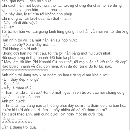
hắn, gần hơn.....gần hơn nữa......
Chỉ cách hắn một bước nữa thôi .... tưởng chừng đôi chân tôi sẽ dừng
lại...... ngay cạnh hắn.......... nhưng......
Lúc này đây, lý trí của tôi không cho phép .
Chỉ một giây, tôi lướt qua hắn thật nhanh.
- Này! cô đi đâu vậy?
- Đi làm!
Tôi trả lời hắn với cái giọng lạnh lùng giống như hắn vẫn nói với tôi thường
ngày.
Hắn nhìn tôi với tia mắt hằn lên sự ngờ vực:
- Cô sao vậy? Xe ở đây mà......
-Tôi không đi với anh !
Không đợi hắn nói hết câu, tôi trả lời hắn bằng một nụ cười nhạt.
Rồi quay lưng đi thật nhanh. Để hắn lại phía sau..............
" Mày làm tốt lắm Phi Khanh! Cứ như thế, rồi mọi việc sẽ kết thúc tốt đẹp"
Rảo bước nhanh về đầu con hẻm. Anh đã đợi tôi ở đó tự lúc nào.
********************************
Anh nhìn tôi đang say xưa ngắm bó hoa tường vi mà khẽ cười:
- Em thấy đẹp không?
- Đẹp lắm!
- Vậy là thảm rồi?
- Thảm rồi...là ...là sao? -tôi trố mắt ngạc nhiên trước câu nói chẳng có gì
gọi là..... logic của anh.
Anh phì cười:
- Thì là từ nay sáng nào anh cũng phải dậy sớm , ra thăm cô chủ bán hoa
trước khi tới đón em đi làm.... bấy nhiêu đó đã đủ thảm chưa?
Tôi cười theo anh, anh cũng cười lớn hơn- một nụ cười tỏa
nắng...............
*********************
Gần 1 tháng trôi qua.