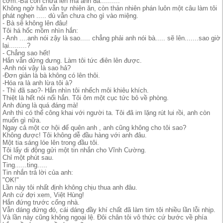
cơm.-Bà còn chưa lên mà anh đã..........
Không ngờ hắn vẫn tự nhiên ăn, còn thản nhiên phán luôn một câu làm tôi
phát nghẹn ..... dù vẫn chưa cho gì vào miệng.
- Bà sẽ không lên đâu!
Tôi há hốc mồm nhìn hắn:
- Anh ....anh nói zậy là sao..... chẳng phải anh nói bà..... sẽ lên.......sao giờ
lại.........?
- Chẳng sao hết!
Hắn vẫn dửng dưng. Làm tôi tức điên lên được.
-Anh nói vậy là sao hả?
-Đơn giản là bà không có lên thôi.
-Hóa ra là anh lừa tôi à?
- Thì đã sao?- Hắn nhìn tôi nhếch môi khiêu khích.
Thiệt là hết nói nổi hắn. Tôi ôm một cục tức bỏ về phòng.
Anh đúng là quá đáng mà!
Anh thì có thể công khai với người ta. Tôi đã im lặng rút lui rồi, anh còn
muốn gì nữa.
Ngay cả một cơ hội để quên anh , anh cũng không cho tôi sao?
Không được! Tôi không dễ đầu hàng với anh đâu.
Một tia sáng lóe lên trong đầu tôi.
Tôi lấy di động gửi một tin nhắn cho Vĩnh Cường.
Chỉ một phút sau.
Ting......ting.....
Tin nhắn trả lời của anh:
"OK!"
Lần này tôi nhất định không chịu thua anh đâu.
Anh cứ đợi xem, Việt Hùng!
Hắn đứng trước cổng nhà.
Vẫn dáng đứng đó, cái dáng đầy khí chất đã làm tim tôi nhiều lần lỗi nhịp.
Và lần này cũng không ngoại lệ. Đôi chân tôi vô thức cứ bước về phía