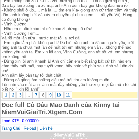
- Em không sao đâu. Chỉ là vết thương nhỏ thôi .- Tôi cố gượng cười ,
đưa tay lên xuống trước mặt anh- Anh xem bây giờ không đau nữa rồi.
- Không phải ở đó..... mà là .... tim em kìa- giọng anh cứ trầm trầm và thấp
dần- anh không biết đã xảy ra chuyện gì nhưng em..... rất yêu Việt Hùng ,
có đúng không?
- Vĩnh Cường!
- Nếu em muốn khóc thì cứ khóc đi, đừng cố nữa!
- Vĩnh Cường ! em....
Và rồi một lần nữa , nước mắt tôi lại rơi dài.
- Em ngốc lắm phải không anh? Dù biết rằng anh ta đã có người yêu, biết
rằng anh ta chưa một lần để mắt tới em nhưng em vẫn ...không thể nào
không yêu anh ta. Em xin lỗi anh, Vĩnh Cường, anh rất tốt với em nhưng
em không thể.....
- Đừng xin lỗi anh Khanh à! Anh chỉ cần em biết rằng bất cứ khi nào em
cảm thấy mệt mỏi, hay tuyệt vọng, hãy nhìn về phía sau. Anh sẽ luôn đợi
em!
Anh nắm lấy bàn tay tôi thật chặt:
- Đừng cố gắng làm những điều mà trái tim em không muốn.
Tôi nhìn vào mắt anh- ánh mắt đầy những yêu thương- một lần nữa tôi chỉ
biết nói " xin lỗi anh!"
1
2
3
...
7
8
9
10
11
Đọc full Cô Dâu Mạo Danh của Kinny tại
NiemVuiGiaiTri.Xtgem.Com
Load XTS: 0.000000s.
Trang Chủ
|
Reload
|
Liên hệ
.::NiemVuiGiaiTri::.