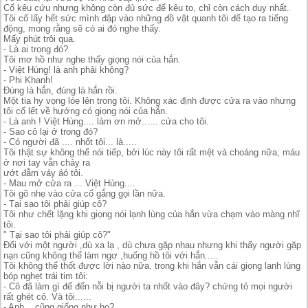
Cố kêu cứu nhưng không còn đủ sức để kêu to, chỉ còn cách duy nhất.
Tôi cố lấy hết sức mình đập vào những đồ vật quanh tôi để tạo ra tiếng
động, mong rằng sẽ có ai đó nghe thấy.
Mấy phút trôi qua.
- Là ai trong đó?
Tôi mơ hồ như nghe thấy giọng nói của hắn.
- Việt Hùng! là anh phải không?
- Phi Khanh!
Đúng là hắn, đúng là hắn rồi.
Một tia hy vọng lóe lên trong tôi. Không xác định được cửa ra vào nhưng
tôi cố lết về hướng có giọng nói của hắn.
- Là anh ! Việt Hùng.... làm ơn mở...... cửa cho tôi.
- Sao cô lại ở trong đó?
- Có người đã .... nhốt tôi... là.....
Tôi thật sự không thể nói tiếp, bởi lúc này tôi rất mệt và choáng nữa, máu
ở nơi tay vẫn chảy ra
ướt đẫm váy áó tôi.
- Mau mở cửa ra ... Việt Hùng....
Tôi gõ nhẹ vào cửa cố gắng gọi lần nữa.
- Tại sao tôi phải giúp cô?
Tôi như chết lặng khi giọng nói lạnh lùng của hắn vừa chạm vào màng nhĩ
tôi.
" Tại sao tôi phải giúp cô?"
Đối với một người ,dù xa lạ , dù chưa gặp nhau nhưng khi thấy người gặp
nạn cũng không thể làm ngơ ,huống hồ tôi với hắn.....
Tôi không thể thốt được lời nào nữa. trong khi hắn vẫn cái giọng lạnh lùng
bóp nghẹt trái tim tôi:
- Cô đã làm gì để đến nỗi bị người ta nhốt vào đây? chứng tỏ mọi người
rất ghét cô. Và tôi......
- Anh... cũng giống như họ?