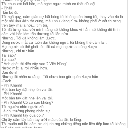
Tôi chua xót hỏi hắn, mà nghe ngực mình co thắt dữ dội.
- Phải!
Hắn bỏ đi.
Tôi ngã quỵ, cảm giác sợ hãi bóng tối không còn trong tôi, thay vào đó là
một nỗi đau đớn tột cùng, máu như đang rỉ ra- không phải ở vết thương
trên tay- mà là nơi... tim tôi.
Tôi đã từng hứa với mình rằng sẽ không khóc vì hắn, sẽ không để tình
cảm với hắn làm tổn thương tôi lần nữa.
Nhưng , Tôi đã không làm được.
Dòng nước mắt cứ tuôn dài không ngớt, tôi không thể cầm lại .
Mọi người có thể ghét tôi, tất cả mọi người ai cũng được.
Nhưng , chỉ trừ hắn.
Tại sao?
Tại sao?
" Anh ghét tôi đến vậy sao ? Việt Hùng"
Nước mắt lại rơi nhiều hơn.
Đau đớn!
Nhưng tôi nhận ra rằng : Tôi chưa bao giờ quên được hắn.
-Cạch.
- Phi Khanh!
Một bàn tay đặt nhẹ lên vai tôi.
- Phi Khanh!
Một bàn tay đặt nhẹ lên vai tôi.
- Phi Khanh! Cô có sao không?
Tôi ngước nhìn người đó.
Là chị trưởng phòng nhân sự.
- Phi Khanh! tay của cô.?
Chị ấy cầm lấy bàn tay ướt máu của tôi, lo lắng.
Tôi muốn nói lời cảm ơn chị nhưng những tiếng nấc liên tiếp làm tôi không