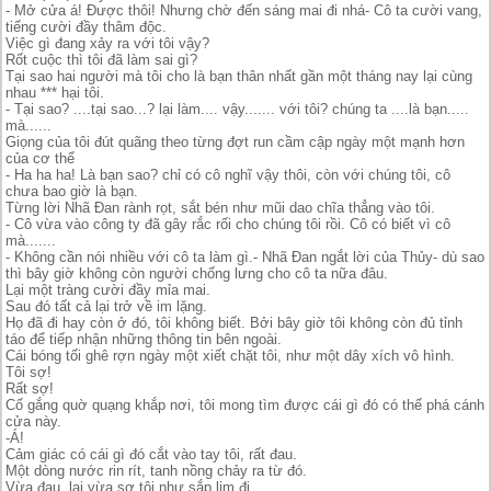
- Mở cửa á! Được thôi! Nhưng chờ đến sáng mai đi nhá- Cô ta cười vang,
tiếng cười đầy thâm độc.
Việc gì đang xảy ra với tôi vậy?
Rốt cuộc thì tôi đã làm sai gì?
Tại sao hai người mà tôi cho là bạn thân nhất gần một tháng nay lại cùng
nhau *** hại tôi.
- Tại sao? ....tại sao...? lại làm.... vậy....... với tôi? chúng ta ....là bạn.....
mà......
Giọng của tôi đút quãng theo từng đợt run cầm cập ngày một mạnh hơn
của cơ thể
- Ha ha ha! Là bạn sao? chỉ có cô nghĩ vậy thôi, còn với chúng tôi, cô
chưa bao giờ là bạn.
Từng lời Nhã Đan rành rọt, sắt bén như mũi dao chĩa thẳng vào tôi.
- Cô vừa vào công ty đã gây rắc rối cho chúng tôi rồi. Cô có biết vì cô
mà.......
- Không cần nói nhiều với cô ta làm gì.- Nhã Đan ngắt lời của Thủy- dù sao
thì bây giờ không còn người chống lưng cho cô ta nữa đâu.
Lại một tràng cười đầy mỉa mai.
Sau đó tất cả lại trở về im lặng.
Họ đã đi hay còn ở đó, tôi không biết. Bởi bây giờ tôi không còn đủ tỉnh
táo để tiếp nhận những thông tin bên ngoài.
Cái bóng tối ghê rợn ngày một xiết chặt tôi, như một dây xích vô hình.
Tôi sợ!
Rất sợ!
Cố gắng quờ quạng khắp nơi, tôi mong tìm được cái gì đó có thể phá cánh
cửa này.
-Á!
Cảm giác có cái gì đó cắt vào tay tôi, rất đau.
Một dòng nước rin rít, tanh nồng chảy ra từ đó.
Vừa đau, lại vừa sợ tôi như sắp lịm đi.