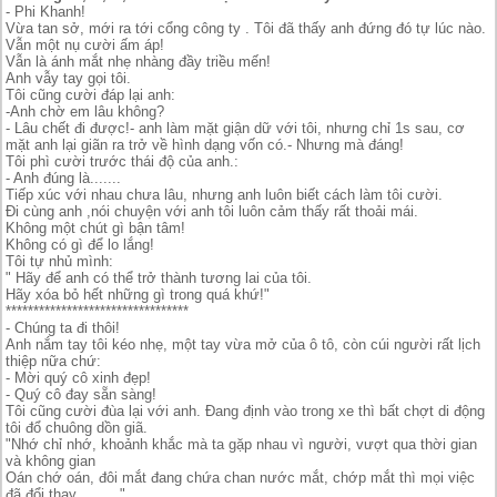
- Phi Khanh!
Vừa tan sở, mới ra tới cổng công ty . Tôi đã thấy anh đứng đó tự lúc nào.
Vẫn một nụ cười ấm áp!
Vẫn là ánh mắt nhẹ nhàng đầy triều mến!
Anh vẫy tay gọi tôi.
Tôi cũng cười đáp lại anh:
-Anh chờ em lâu không?
- Lâu chết đi được!- anh làm mặt giận dữ với tôi, nhưng chỉ 1s sau, cơ
mặt anh lại giãn ra trở về hình dạng vốn có.- Nhưng mà đáng!
Tôi phì cười trước thái độ của anh.:
- Anh đúng là.......
Tiếp xúc với nhau chưa lâu, nhưng anh luôn biết cách làm tôi cười.
Đi cùng anh ,nói chuyện với anh tôi luôn cảm thấy rất thoải mái.
Không một chút gì bận tâm!
Không có gì để lo lắng!
Tôi tự nhủ mình:
" Hãy để anh có thể trở thành tương lai của tôi.
Hãy xóa bỏ hết những gì trong quá khứ!"
*********************************
- Chúng ta đi thôi!
Anh nắm tay tôi kéo nhẹ, một tay vừa mở của ô tô, còn cúi người rất lịch
thiệp nữa chứ:
- Mời quý cô xinh đẹp!
- Quý cô đay sẵn sàng!
Tôi cũng cười đùa lại với anh. Đang định vào trong xe thì bất chợt di động
tôi đổ chuông dồn giã.
"Nhớ chỉ nhớ, khoảnh khắc mà ta gặp nhau vì người, vượt qua thời gian
và không gian
Oán chớ oán, đôi mắt đang chứa chan nước mắt, chớp mắt thì mọi việc
đã đổi thay.........."