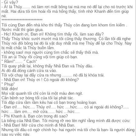
- Gì vậy?
- À! là Thủy....... nó làm rơi mất bông tai mà mẹ nó để lại cho nó trước khi
mất. Hai đứa tôi tìm hoài rồi mà hổng thấy, tính nhờ Khanh đến tìm giúp
nè.
***************************
Tôi cùng Đan đến nhà kho thì thấy Thủy còn đang lom khom tìm kiếm .
Nước mắt thì giàn giụa.
- Hic! Khanh ơi, Đan ơi! Không tìm thấy rồi, làm sao đây?
Thấy Thủy khóc sướt mướt mà tôi cũng thấy thương. Có lần tôi đã nghe
Thủy nói đôi bông tai đó là vật duy nhất mà mẹ Thủy để lại cho Thủy. Nay
bị mất chắc là Thủy buồn lắm.
- không sao! mọi người cùng tìm chắc sẽ thấy thôi mà.
Tôi an ủi Thủy rồi cũng vội tìm giúp cô bạn.
" Rầm!"...... " Cạch"
Tôi quay phắt lại, không thấy Nhã Đan và Thủy đâu.
Ai đó đã đóng cánh cửa ra vào.
Tôi vội chạy lại đẩy cửa ra nhưng ........ nó đã bị khóa trái.
- Nhã Đan ơi! Thủy ơi ! Có ngoài đó không?
" Phụp"
Mất điện!
Mọi vật quanh tôi chỉ còn là một màu đen ngịt.
Căn bệnh sợ bóng tối của tôi lại phát tác.
Tôi đập cửa rầm rầm kêu hai cô bạn trong hoảng loạn.
- Đan ơi!.... hức.... Thủy ơi!.... hức ....hức..... có ai ngoài đó không?.....
hức ....làm ơn.... mở cửa...... hức ...hức....
- Phi Khanh à. Bạn còn trong đó sao?
Là tiếng của Nhã Đan. Tôi mừng rỡ reo lên nghĩ rằng mình đã được cứu:
- Nhã Đan! Mở cửa cho mình đi Nhã Đan.
Nhưng tôi đâu có ngờ chính họ- hai người mà tôi cho là bạn- là người đúng
sau vụ việc này.