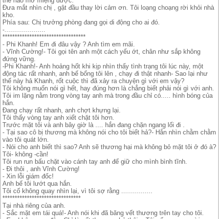
thể nào mở miệng được.
Đưa mắt nhìn chị , gật đầu thay lời cảm ơn. Tôi loạng choạng rời khỏi nhà
kho.
Phía sau: Chị trưởng phòng đang gọi di động cho ai đó.
-.....................
**********************************
- Phi Khanh! Em đi đâu vậy ? Anh tìm em mãi.
- Vĩnh Cường!- Tôi gọi tên anh một cách yếu ớt, chân như sắp không
đứng vững.
-Phi Khanh!- Anh hoảng hốt khi kịp nhìn thấy tình trạng tôi lúc này, một
động tác rất nhanh, anh bế bổng tôi lên , chạy đi thật nhanh- Sao lại như
thế này hả Khanh, rốt cuộc thì đã xảy ra chuyện gì với em vậy?
Tôi không muốn nói gì hết, hay đúng hơn là chẳng biết phải nói gì với anh.
Tôi im lặng nằm trong vòng tay anh mà trong đầu chỉ có..... hình bóng của
hắn.
Đang chạy rất nhanh, anh chợt khựng lại.
Tôi thấy vòng tay anh xiết chặt tôi hơn.
Trước mặt tôi và anh bây giờ là .... hắn đang chặn ngang lối đi .
- Tại sao cô bị thương mà không nói cho tôi biết hả?- Hắn nhìn chằm chằm
vào tôi quát lớn.
- Nói cho anh biết thì sao? Anh sẽ thương hại mà không bỏ mặt tôi ở đó à?
Tôi- không -cần!
Tôi run run bấu chặt vào cánh tay anh để giữ cho mình bình tĩnh.
- Đi thôi , anh Vĩnh Cường!
- Xin lỗi giám đốc!
Anh bế tôi lướt qua hắn.
Tôi cố không quay nhìn lại, vì tôi sợ rằng ................
********************************
Tại nhà riêng của anh.
- Sắc mặt em tái quá!- Anh nói khi đã băng vết thương trên tay cho tôi.