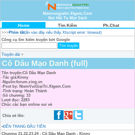
Niemvuigiaitri.Xtgem.Com
Nơi Hội Tụ Mọt Sách
Home
Tìm Kiếm
Ph.Chat
>>>
Phím tắt
(ấn vào đây nếu thấy Xtscript error: timeout)
Công cụ tìm kiếm truyện bởi Google
Truyện dài
>
Cô Dâu Mạo Danh (full)
Tên truyện:Cô Dâu Mạo Danh
-Tác giả:Kinny
-Nguồn:forum.zing.vn
-Post by: NiemVuiGiaiTri.Xtgem.Com
-Tình trạng: Hoàn Thành
-Số chương: 33
Lượt đọc: 2283
Chúc các bạn online vui vẻ
Chia sẻ lên:
•
ĐẾN TRANG ĐẦU TIÊN
Chương 21,22,23,24 - Cô Dâu Mạo Danh - Kinny