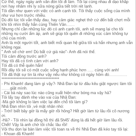
Cứ thế, ngày ngày anh vẫn đón tôi đi làm. Tối lại cùng nhau đi dạo khắp
nơi hay nhâm nhi ly sữa nóng giữa tiết trời rét lạnh.
Tôi dần như quen với việc có anh cạnh tôi. Tôi thấy cuộc sống của mình
như vui hơn trước nhiều.
Dù đôi lúc tôi vẫn thấy đau, hay cảm giác nghẹt thở cứ đến bất chợt mỗi
khi tôi nhìn thấy hắn cùng Thiên Vân.......
Nhưng chỉ cần những lúc đó có anh cạnh tôi, anh sẽ mang lại cho tôi
những nụ cười ấm áp, anh sẽ giúp tôi quên đi những xúc cảm không tự
chủ của mình.
Anh là một người tốt, anh biết mối quan hệ giữa tôi và hắn nhưng anh vẫn
không ngại.
" Anh sẽ chờ em! Dù bất cứ giá nào"- Anh đã nói thế.
Tôi cảm động trước anh?
Hay tôi đã có tình cảm với anh?
Tôi đã có thễ quên hắn!
Rồi đây tôi sẽ có một cuộc sống hạnh phúc hơn ..... cùng với anh!
Tôi đã thật sự tin là như vậy nếu như không có ngày hôm đó...............
**************************************
- Phi Khanh! đang làm gì vậy?- Nhã Đan lại từ đâu kêu giật ngược làm tôi
.......giật mình.
- Cái bà này sao lúc nào cũng xuất hiện như bóng ma vậy hả?
Tôi lấy tay đánh nhẹ vào vai của Nhã Đan:
-Mà giờ không lo làm việc lại đến chỗ tôi làm gì?
Nhã Đan nhìn tôi ,vẻ mặt nhăn nhó:
- Trời! biết bây giờ là mấy giờ rồi hông? Hết giờ làm từ lâu rồi cô nương
ơi.
-Hả? - Tôi nhìn lại đồng hồ thì đã 5h45' đúng là đã hết giờ làm lâu rồi.
Chết! Vậy là anh chờ tôi chắc lâu rồi!
Vội thu dọn lại bàn làm việc tôi toan ra về thì Nhã Đan đã kéo tay tôi lại:
- Khoan đã Khanh!