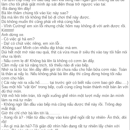
làm cho tôi phải giật mình áp sát điện thoại trở ngược vào tai:
-Bà đang lên đây!
Bà lên thăm chúng tôi vào lúc này sao?
Bà mà lên thì tôi không thể bỏ đi chơi thế này được.
Dù không muốn thì cũng phải về nhà cùng hắn.
- Vĩnh Cường! em xin lỗi nhưng chắc hôm nay không đi với anh được rồi.
Kittttttt!
Anh dừng xe.
- Có việc gì hả em?
- Dạ! có chút việc riêng, em xin lỗi .
-Không sao! Mình còn nhiều dịp khác mà em.
Dúi hết một mớ nào rau quả, thịt cá vừa mua ở siêu thị vào tay tôi hắn nói
như ra lệnh:
- Nấu cơm lẹ đi! Không bà lên là không có cơm ăn đấy.
Cầm mấy cái túi nặng trịch, tôi thiểu não đi vào bếp.
Nhớ ra là từ lúc lên đây đến giờ tôi chưa nấu cho hắn bữa cơm nào. Toàn
là thân ai nấy lo. Nếu không phải bà lên đây thì cũng đừng hòng tôi nấu
cơm cho hắn.
( Cái này nói ra xấu hổ........ tại trước giờ có biết nấu cơm bao giờ đâu.....)
Sau một hồi "vật lộn" trong bếp, cuối cùng cũng hoàn thành một bàn ăn với
đủ thứ món.
Vệt mồ hôi trên trán, tôi ngồi xuống ghế nhìn một lượt mấy món ăn mình
làm ra mà tự mãn:
- Không ngờ lần đầu vào bếp mà cũng nấu được thế này rồi. Trông đẹp
mắt thật. .
Giờ thì chỉ chờ bà lên tới là..........
- Xong rồi à? - Hắn từ đâu chạy vào kéo ghế ngồi rất tự nhiên- Ăn thôi, đói
rồi!
- Ăn gì mà ăn hả?-Tôi giận dữ nhìn hắn đang rất tự nhiên lấy chén xới