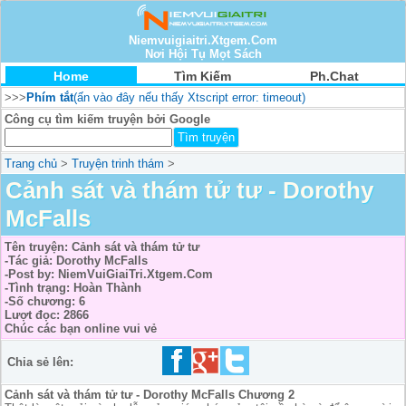
Niemvuigiaitri.Xtgem.Com
Nơi Hội Tụ Mọt Sách
Home
Tìm Kiếm
Ph.Chat
>>>
Phím tắt
(ấn vào đây nếu thấy Xtscript error: timeout)
Công cụ tìm kiếm truyện bởi Google
Trang chủ
>
Truyện trinh thám
>
Cảnh sát và thám tử tư - Dorothy
McFalls
Tên truyện: Cảnh sát và thám tử tư
-Tác giả: Dorothy McFalls
-Post by: NiemVuiGiaiTri.Xtgem.Com
-Tình trạng: Hoàn Thành
-Số chương: 6
Lượt đọc: 2866
Chúc các bạn online vui vẻ
Chia sẻ lên:
Cảnh sát và thám tử tư - Dorothy McFalls Chương 2