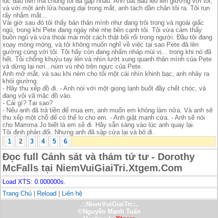
lúc đầu tiên mà chúng tôi đã gặp nhau. Anh bắt đầu leo lên giường với tôi,
và với một ánh lửa hoang dại trong mắt, anh tách dần chân tôi ra. Tôi run
rấy nhắm mắt...
Vài giờ sau đó tôi thấy bản thân mình như đang trôi trong và ngoài giấc
ngủ, trong khi Pete đang ngáy nhè nhẹ bên cạnh tôi. Tôi vừa cảm thấy
buồn ngủ và vừa thoải mái một cách thật bối rối trong người. Đầu tôi đang
xoay mòng mòng, và tôi không muốn nghĩ về việc tại sao Pete đã lên
gường cùng với tôi. Tôi hãy còn đang nhấm nháp mùi vị... trong khi nó đã
hết. Tôi chống khuỷu tay lên và nhìn lướt xung quanh thân mình của Pete
và dừng lại nơi...núm vú nhỏ trên ngực của Pete.
Anh mở mắt, và sau khi ném cho tôi một cái nhìn khinh bạc, anh nhảy ra
khỏi giường.
- Hãy thu xếp đồ đi. - Anh nói với một giọng lạnh buốt đầy chết chóc, và
đang vội vã mặc đồ vào.
- Cái gì? Tại sao?
- Nếu anh đã trả tiền để mua em, anh muốn em không làm nữa. Và anh sẽ
thu xếp một chỗ để có thể lo cho em. - Anh giật mạnh cửa. - Anh sẽ nói
cho Mamma Jo biết là em sẽ đi. Hãy sẵn sàng vào lúc anh quay lại.
Tôi định phản đối. Nhưng anh đã sập cửa lại và bỏ đi.
1
2
3
4
5
6
Đọc full Cảnh sát và thám tử tư - Dorothy
McFalls tại NiemVuiGiaiTri.Xtgem.Com
Load XTS: 0.000000s.
Trang Chủ
|
Reload
|
Liên hệ
.::NiemVuiGiaiTri::.
©Nguyễn Mạnh Tuấn