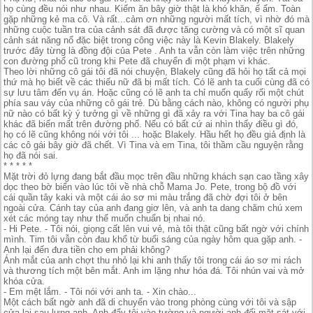
họ cùng đều nói như nhau. Kiếm ăn bây giờ thật là khó khăn, ế ẩm. Toàn
gặp những kẻ ma cô. Và rất...cảm ơn những người mất tích, vì nhờ đó mà
những cuộc tuần tra của cảnh sát đã được tăng cường và có một sĩ quan
cảnh sát năng nổ đặc biệt trong công việc này là Kevin Blakely. Blakely
trước đây từng là đồng đội của Pete . Anh ta vẫn còn làm việc trên những
con đường phố cũ trong khi Pete đã chuyển đi một phạm vi khác.
Theo lời những cô gái tôi đã nói chuyện, Blakely cũng đã hỏi họ tất cả mọi
thứ mà họ biết về các thiếu nữ đã bị mất tích. Có lẽ anh ta cuối cùng đã có
sự lưu tâm đến vụ án. Hoặc cũng có lẽ anh ta chỉ muốn quấy rối một chút
phía sau váy của những cô gái trẻ. Dù bằng cách nào, không có người phụ
nữ nào có bất kỳ ý tưởng gì về những gì đã xảy ra với Tina hay ba cô gái
khác đã biến mất trên đường phố. Nếu có bất cứ ai nhìn thấy điều gì đó,
họ có lẽ cũng không nói với tôi ... hoặc Blakely. Hầu hết họ đều giả định là
các cô gái bây giờ đã chết. Vì Tina và em Tina, tôi thầm cầu nguyện rằng
họ đã nói sai.
* * * * *
Mặt trời đỏ lựng đang bắt đầu mọc trên đầu những khách sạn cao tầng xây
dọc theo bờ biển vào lúc tôi về nhà chỗ Mama Jo. Pete, trong bộ đồ với
cái quần tây kaki và một cái áo sơ mi màu trắng đã chờ đợi tôi ở bên
ngoài cửa. Cánh tay của anh đang giơ lên, và anh ta dang chăm chú xem
xét các móng tay như thể muốn chuẩn bị nhai nó.
- Hi Pete. - Tôi nói, giọng cất lên vui vẻ, mà tôi thật cũng bất ngờ với chính
mình. Tim tôi vẫn còn đau khổ từ buổi sáng của ngày hôm qua gặp anh. -
Anh lại đến đưa tiền cho em phải không?
Ánh mắt của anh chợt thu nhỏ lại khi anh thấy tôi trong cái áo sơ mi rách
và thương tích một bên mắt. Anh im lặng như hóa đá. Tôi nhún vai và mở
khóa cửa.
- Em mệt lắm. - Tôi nói với anh ta. - Xin chào...
Một cách bất ngờ anh đã di chuyển vào trong phòng cùng với tôi và sập
cửa lại sau lưng anh. Anh đẩy tôi vào tường và người anh đối mặt sát với