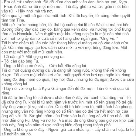
- Em đã cứu sống anh. Đã đỡ dùm cho anh viên đạn. Anh nợ em, Kyra.
- Phải. Anh đã nợ tôi một món nợ. - Tôi đẩy ghế ra và tức giận nhét tiền
vào túi. - Hãy nhớ mà trả nợ.
Đêm qua lại một cô gái nữa mất tích. Khi tôi hay tin, tôi càng thêm quyết
tâm tìm Tina.
Một giờ trước hoàng hôn, tôi thả bộ xuống đại lộ của Waikiki mà hai bên
đường trồng đầy các cây cọ, băng qua kênh đào, và hướng tới phố trung
tâm của Honolulu. Nằm ở giữa một khu công nghiệp là một căn nhà nhỏ
với một tờ giấy dán ở cửa sổ một hàng chữ ngắn gọn, "Ông Fu. "
Tôi bước chậm rãi lên các bậc thang bằng xi măng và gõ vào cánh cửa
gỗ. Gần như ngay lập tức cánh cửa mở ra với một tiếng động lớn. Một
con mắt với một cái mũi xuất hiện.
- Cô cần gì ? Một giọng nói vọng ra.
- Tôi cần gặp ông Fu.
- Ông ta không có ở đây. - Cửa bắt đầu đóng lại.
Tôi đi một quãng đường dài và đang rất nóng ruột, không thể về không
được. Tôi chen một chân kẹt cửa, một quyết định hơi ngu ngốc khi đang
mang đôi dép mềm có quai. Tuy hơi đau , nhưng tôi đã ngăn được cái cửa
không đóng lại.
- Hãy nói với ông ta là Kyra Grainger đến để đòi nợ. - Tôi nói khẽ qua kẽ
răng.
Tôi đã tự tin rằng tôi sẽ được chào đón ở đây với cánh cửa rộng mở. Tôi
đã cứu ông Fu khỏi bị tù một năm về trước khi một số tên giang hồ trẻ gài
bẫy ông vào một vụ sát nhân. Ông đã trả tiền cho tôi một cách hào phóng,
nhưng ông vẫn nói rằng không có số tiền nào có thể trả hết món nợ của
ông đối với tôi. Sự ghé thăm của Pete vào buổi sáng đã vô tình nhắc tôi
nhớ đến ông Fu. Ông Fu nợ tôi. Và mặc dù ông không bao giờ rời khỏi căn
nhà này, ông vẫn nắm được những biến động trong thành phố.
- Ông ta không có ở đây - Người giữ cửa nhắc lại. - Lấy chân ra hoặc là tôi
sẽ nghiền nát nó.