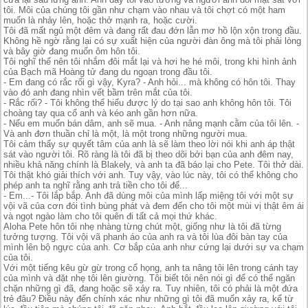
tôi. Môi của chúng tôi gần như chạm vào nhau và tôi chợt có một ham
muốn là nhảy lên, hoặc thở mạnh ra, hoặc cười.
Tôi đã mất ngủ một đêm và đang rất đau đớn lẫn mơ hồ lộn xộn trong đầu.
Không hề ngờ rằng lại có sự xuất hiện của người đàn ông mà tôi phải lòng
và bây giờ đang muốn ôm hôn tôi.
Tôi nghĩ thế nên tôi nhắm đôi mắt lại và hơi he hé môi, trong khi hình ảnh
của Bạch mã Hoàng tử đang du ngoạn trong đầu tôi.
- Em đang có rắc rối gì vậy, Kyra? - Anh hỏi... mà không có hôn tôi. Thay
vào đó anh đang nhìn vết bầm trên mắt của tôi.
- Rắc rối? - Tôi không thể hiểu được lý do tại sao anh không hôn tôi. Tôi
choàng tay qua cổ anh và kéo anh gần hơn nữa.
- Nếu em muốn bán dâm, anh sẽ mua. - Anh nâng mạnh cằm của tôi lên. -
Và anh đơn thuần chỉ là một, là một trong những người mua.
Tôi cảm thấy sự quyết tâm của anh là sẽ làm theo lời nói khi anh áp thật
sát vào người tôi. Rõ ràng là tôi đã bị theo dõi bởi bạn của anh đêm nay,
nhiều khả năng chính là Blakely, và anh ta đã báo lại cho Pete. Tôi thở dài.
Tôi thật khó giải thích với anh. Tuy vậy, vào lúc này, tôi có thể không cho
phép anh ta nghĩ rằng anh trả tiền cho tôi để...
- Em...- Tôi lắp bắp. Anh đã dùng môi của mình lấp miệng tôi với một sự
vội vã của cơn đói tình bùng phát và đem đến cho tôi một mùi vị thật êm ái
và ngọt ngào làm cho tôi quên đi tất cả mọi thứ khác.
Aloha Pete hôn tôi nhẹ nhàng từng chút một, giống như là tôi đã từng
tưởng tượng. Tôi vội vã phanh áo của anh ra và tôi lùa đôi bàn tay của
mình lên bộ ngực của anh. Cơ bắp của anh như cứng lại dưới sự va chạm
của tôi.
Với một tiếng kêu gừ gừ trong cổ họng, anh ta nâng tôi lên trong cánh tay
của mình và đặt nhẹ tôi lên giường. Tôi biết tôi nên nói gì để có thể ngăn
chặn những gì đã, đang hoặc sẽ xảy ra. Tuy nhiên, tôi có phải là một đứa
trẻ đâu? Điều này đến chính xác như những gì tôi đã muốn xảy ra, kể từ