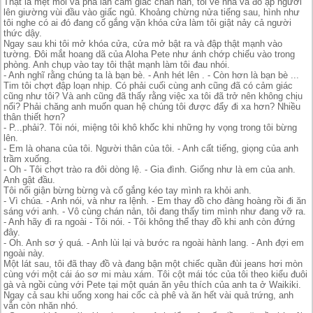
Thật là mệt mỏi và pha lẫn cảm giác chán nản, tôi về nhà và đổ ập người
lên giường vùi đầu vào giấc ngủ. Khoảng chừng nửa tiếng sau, hình như
tôi nghe có ai đó đang cố gắng vặn khóa cửa làm tôi giật nảy cả người
thức dậy.
Ngay sau khi tôi mở khóa cửa, cửa mở bật ra và đập thật mạnh vào
tường. Đôi mắt hoang dã của Aloha Pete như ánh chớp chiếu vào trong
phòng. Anh chụp vào tay tôi thật mạnh làm tôi đau nhói.
- Anh nghĩ rằng chúng ta là bạn bè. - Anh hét lên . - Còn hơn là bạn bè ...
Tim tôi chợt đập loạn nhịp. Có phải cuối cùng anh cũng đã có cảm giác
cũng như tôi? Và anh cũng đã thấy rằng việc xa tôi đã trở nên không chịu
nổi? Phải chăng anh muốn quan hệ chúng tôi được đẩy đi xa hơn? Nhiều
thân thiết hơn?
- P...phải?. Tôi nói, miệng tôi khô khốc khi những hy vọng trong tôi bừng
lên.
- Em là ohana của tôi. Người thân của tôi. - Anh cất tiếng, giọng của anh
trầm xuống.
- Oh - Tôi chợt trào ra đôi dòng lệ. - Gia đình. Giống như là em của anh.
Anh gật đầu.
Tôi nổi giận bừng bừng và cố gắng kéo tay mình ra khỏi anh.
- Vì chúa. - Anh nói, và như ra lệnh. - Em thay đồ cho đàng hoàng rồi đi ăn
sáng với anh. - Vô cùng chán nản, tôi đang thấy tim mình như đang vỡ ra.
- Anh hãy đi ra ngoài - Tôi nói. - Tôi không thể thay đồ khi anh còn đứng
đây.
- Oh. Anh sơ ý quá. - Anh lùi lại và bước ra ngoài hành lang. - Anh đợi em
ngoài này.
Một lát sau, tôi đã thay đồ và đang bận một chiếc quần đùi jeans hơi mòn
cùng với một cái áo sơ mi màu xám. Tôi cột mái tóc của tôi theo kiểu đuôi
gà và ngồi cùng với Pete tại một quán ăn yêu thích của anh ta ở Waikiki.
Ngay cả sau khi uống xong hai cốc cà phê và ăn hết vài quả trứng, anh
vẫn còn nhăn nhó.