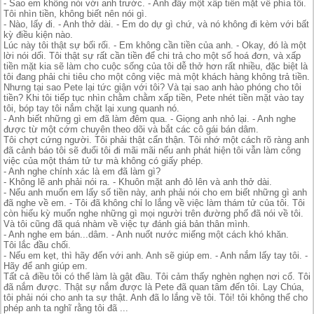
- Sao em không nói với anh trước. - Anh đẩy một xấp tiền mặt về phía tôi.
Tôi nhìn tiền, không biết nên nói gì.
- Nào, lấy đi. - Anh thở dài. - Em do dự gì chứ, và nó không đi kèm với bất
kỳ điều kiện nào.
Lúc này tôi thật sự bối rối. - Em không cần tiền của anh. - Okay, đó là một
lời nói dối. Tôi thật sự rất cần tiền để chi trả cho một số hoá đơn, và xấp
tiền mặt kia sẽ làm cho cuộc sống của tôi dễ thở hơn rất nhiều, đặc biệt là
tôi đang phải chi tiêu cho một công việc mà một khách hàng không trả tiền.
Nhưng tại sao Pete lại tức giận với tôi? Và tại sao anh hào phóng cho tôi
tiền? Khi tôi tiếp tục nhìn chằm chằm xấp tiền, Pete nhét tiền mặt vào tay
tôi, bóp tay tôi nắm chặt lại xung quanh nó.
- Anh biết những gì em đã làm đêm qua. - Giọng anh nhỏ lại. - Anh nghe
được từ một cớm chuyên theo dõi và bắt các cô gái bán dâm.
Tôi chợt cứng người. Tôi phải thật cẩn thận. Tôi nhớ một cách rõ ràng anh
đã cảnh báo tôi sẽ đuổi tôi đi mãi mãi nếu anh phát hiện tôi vẫn làm công
việc của một thám tử tư mà không có giấy phép.
- Anh nghe chính xác là em đã làm gì?
- Không lẽ anh phải nói ra. - Khuôn mặt anh đỏ lên và anh thở dài.
- Nếu anh muốn em lấy số tiền này, anh phải nói cho em biết những gì anh
đã nghe về em. - Tôi đã không chỉ lo lắng về việc làm thám tử của tôi. Tôi
còn hiếu kỳ muốn nghe những gì mọi người trên đường phố đã nói về tôi.
Và tôi cũng đã quá nhàm về việc tự đánh giá bản thân mình.
- Anh nghe em bán...dâm. - Anh nuốt nước miếng một cách khó khăn.
Tôi lắc đầu chối.
- Nếu em kẹt, thì hãy đến với anh. Anh sẽ giúp em. - Anh nắm lấy tay tôi. -
Hãy để anh giúp em.
Tất cả điều tôi có thể làm là gật đầu. Tôi cảm thấy nghèn nghẹn nơi cổ. Tôi
đã nắm được. Thật sự nắm được là Pete đã quan tâm đến tôi. Lạy Chúa,
tôi phải nói cho anh ta sự thật. Anh đã lo lắng về tôi. Tôi! tôi không thể cho
phép anh ta nghĩ rằng tôi đã ...