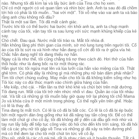
nào. Nhưng tôi đã kìm lại và lấy bức ảnh của Tina cho họ xem.
Chỉ có một người có vẻ quan tâm và nhìn bức ảnh. Anh ta sau đó đã chồm
tới hỏi có phải là tôi muốn..."hai với một". Tôi vỗ nhẹ vào vai anh ta và bảo
rằng anh chịu không nổi đâu?
Thật là một sai lầm. Tôi đã mất cảnh giác.
Trước khi tôi có thể bước hai bước rời khỏi anh ta, anh ta chụp mạnh
cánh tay của tôi, vặn tay tôi ra sau lưng với sức mạnh khủng khiếp của kẻ
say.
Chó chết. Đau quá. Nước mắt tôi trào ra. Mắt tôi nhòa đi.
Hắn không lãng phí thời gian của mình, sờ mó lung tung trên người tôi. Cổ
áo của tôi bị sứt ra và hình như hắn đang cố cởi đồ tôi ra ở giữa vỉa hè.
Chắc hắn đang nghĩ tôi đang thiếu nợ hắn.
Ngay cả là như thế, tôi cũng chẳng trả nợ theo cách đó. Hơi thở của hắn
thối hoắc như là đang bốc ra từ một thùng rác.
Hắn giựt tóc tôi ngửa mạt lên và lùa lưỡi của hắn vào miệng của tôi. Thật
ghê tởm. Có phải đây là những gì mà những phụ nữ bán dâm phải nhận?
Tim tôi chợt chùng xuống. May mắn cho tôi là đã không kiếm sống như họ.
Tôi lúc này co đùi thúc mạnh vào chính giữa háng của hắn.
- Mẹ kiếp, chó cái. - Hắn lăn ra thở khò khè và chửi bới trên mặt đường.
Tôi đang run. Mắt của tôi trở nên nhức nhối vì đau. Quần áo của tôi nhàu
nát. Và tất cả những gì tôi muốn bây giờ quay trở lại phòng tôi chỗ Mama
Jo và khóa cửa ở một mình trong phòng. Có thể ngồi yên trên ghế. Hoặc
có lẽ là thay đồ.
Tina đang bị mất tích. Có lẽ là cô đã bị bắt cóc. Có lẽ là cô đã bị ép buộc
bởi một người đàn ông giống như kẻ đã nặng tay tấn công tôi. Để có thể
làm một chút gì cho cô ấy, tôi đã không để ý đến cái đầu gối mỏi nhừ và
tay run lẩy bẩy để tiếp tục công việc dò hỏi cho đến khi trời sáng, tôi đã hỏi
tất cả các phụ nữ tôi gặp về Tina và những gì đã xảy ra trên đường phố
mà có thể đem lại cho tôi một chút tin tức về cô ấy.
Phụ nữ, nhất là các cô gái trẻ, rất là nhạy cảm và ít huyên thuyên. Tất cả