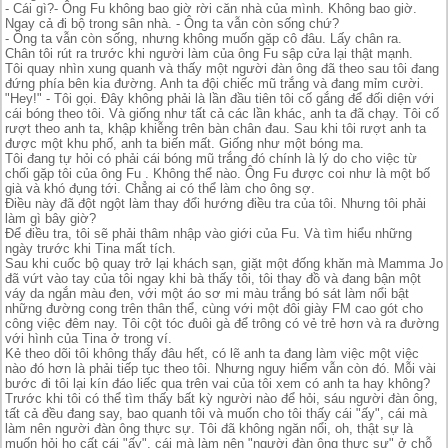
- Cái gì?- Ông Fu không bao giờ rời căn nhà của mình. Không bao giờ.
Ngay cả đi bộ trong sân nhà. - Ông ta vẫn còn sống chứ?
- Ông ta vẫn còn sống, nhưng không muốn gặp cô đâu. Lấy chân ra.
Chân tôi rút ra trước khi người làm của ông Fu sập cửa lại thật mạnh.
Tôi quay nhìn xung quanh và thấy một người đàn ông đã theo sau tôi đang
đứng phía bên kia đường. Anh ta đội chiếc mũ trắng và đang mỉm cười.
"Hey!" - Tôi gọi. Đây không phải là lần đầu tiên tôi cố gắng để đối diện với
cái bóng theo tôi. Và giống như tất cả các lần khác, anh ta đã chạy. Tôi cố
rượt theo anh ta, khập khiễng trên bàn chân đau. Sau khi tôi rượt anh ta
được một khu phố, anh ta biến mất. Giống như một bóng ma.
Tôi đang tự hỏi có phải cái bóng mũ trắng đó chính là lý do cho việc từ
chối gặp tôi của ông Fu . Không thể nào. Ông Fu được coi như là một bố
già và khó đụng tới. Chẳng ai có thể làm cho ông sợ.
Điều này đã đột ngột làm thay đổi hướng điều tra của tôi. Nhưng tôi phải
làm gì bây giờ?
Để điều tra, tôi sẽ phải thâm nhập vào giới của Fu. Và tìm hiểu những
ngày trước khi Tina mất tích.
Sau khi cuốc bộ quay trở lại khách sạn, giặt một đống khăn mà Mamma Jo
đã vứt vào tay của tôi ngay khi bà thấy tôi, tôi thay đồ và đang bận một
váy da ngắn màu đen, với một áo sơ mi màu trắng bó sát làm nổi bật
những đường cong trên thân thể, cùng với một đôi giày FM cao gót cho
công việc đêm nay. Tôi cột tóc đuôi gà để trông có vẻ trẻ hơn và ra đường
với hình của Tina ở trong ví.
Kẻ theo dõi tôi không thấy đâu hết, có lẽ anh ta đang làm việc một việc
nào đó hơn là phải tiếp tục theo tôi. Nhưng nguy hiểm vẫn còn đó. Mỗi vài
bước đi tôi lại kín đáo liếc qua trên vai của tôi xem có anh ta hay không?
Trước khi tôi có thể tìm thấy bất kỳ người nào để hỏi, sáu người đàn ông,
tất cả đều đang say, bao quanh tôi và muốn cho tôi thấy cái "ấy", cái mà
làm nên người đàn ông thực sự. Tôi đã không ngăn nổi, oh, thật sự là
muốn hỏi họ cất cái "ấy", cái mà làm nên "người đàn ông thực sự" ở chỗ