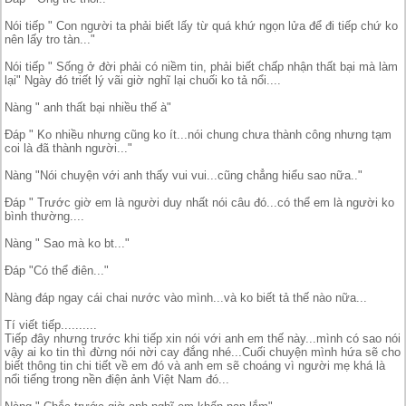
Nói tiếp " Con người ta phải biết lấy từ quá khứ ngọn lửa để đi tiếp chứ ko
nên lấy tro tàn..."
Nói tiếp " Sống ở đời phải có niềm tin, phải biết chấp nhận thất bại mà làm
lại" Ngày đó triết lý vãi giờ nghĩ lại chuối ko tả nổi....
Nàng " anh thất bại nhiều thế à"
Đáp " Ko nhiều nhưng cũng ko ít...nói chung chưa thành công nhưng tạm
coi là đã thành người..."
Nàng "Nói chuyện với anh thấy vui vui...cũng chẳng hiểu sao nữa.."
Đáp " Trước giờ em là người duy nhất nói câu đó...có thể em là người ko
bình thường....
Nàng " Sao mà ko bt..."
Đáp "Có thể điên..."
Nàng đáp ngay cái chai nước vào mình...và ko biết tả thế nào nữa...
Tí viết tiếp..........
Tiếp đây nhưng trước khi tiếp xin nói với anh em thế này...mình có sao nói
vậy ai ko tin thì đừng nói nời cay đắng nhé...Cuối chuyện mình hứa sẽ cho
biết thông tin chi tiết về em đó và anh em sẽ choáng vì người mẹ khá là
nổi tiếng trong nền điện ảnh Việt Nam đó...