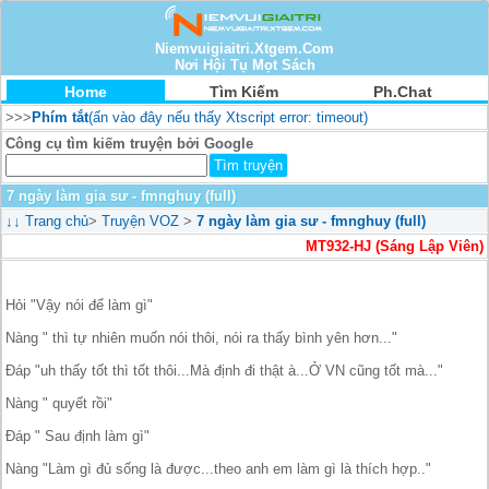
Niemvuigiaitri.Xtgem.Com
Nơi Hội Tụ Mọt Sách
Home
Tìm Kiếm
Ph.Chat
>>>
Phím tắt
(ấn vào đây nếu thấy Xtscript error: timeout)
Công cụ tìm kiếm truyện bởi Google
7 ngày làm gia sư - fmnghuy (full)
↓↓
Trang chủ
>
Truyện VOZ
>
7 ngày làm gia sư - fmnghuy (full)
MT932-HJ (Sáng Lập Viên)
Hỏi "Vậy nói để làm gì"
Nàng " thì tự nhiên muốn nói thôi, nói ra thấy bình yên hơn..."
Đáp "uh thấy tốt thì tốt thôi...Mà định đi thật à...Ở VN cũng tốt mà..."
Nàng " quyết rồi"
Đáp " Sau định làm gì"
Nàng "Làm gì đủ sống là được...theo anh em làm gì là thích hợp.."