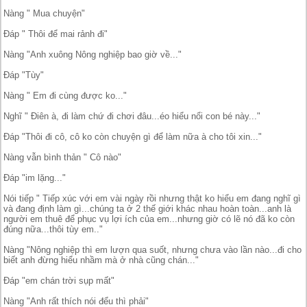
Nàng " Mua chuyện"
Đáp " Thôi để mai rảnh đi"
Nàng "Anh xuông Nông nghiệp bao giờ về..."
Đáp "Tùy"
Nàng " Em đi cùng được ko..."
Nghĩ " Điên à, đi làm chứ đi chơi đâu...éo hiểu nổi con bé này..."
Đáp "Thôi đi cô, cô ko còn chuyện gì để làm nữa à cho tôi xin..."
Nàng vẫn bình thản " Cô nào"
Đáp "im lặng..."
Nói tiếp " Tiếp xúc với em vài ngày rồi nhưng thật ko hiểu em đang nghĩ gì
và đang định làm gì...chúng ta ở 2 thế giới khác nhau hoàn toàn...anh là
người em thuê để phục vụ lợi ích của em...nhưng giờ có lẽ nó đã ko còn
đúng nữa...thôi tùy em.."
Nàng "Nông nghiệp thì em lượn qua suốt, nhưng chưa vào lần nào...đi cho
biết anh đừng hiểu nhầm mà ở nhà cũng chán..."
Đáp "em chán trời sụp mất"
Nàng "Anh rất thích nói đểu thì phải"