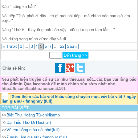
Đáp " cũng ko hẳn"
Nói tiếp "Thôi phải đi đây...có gì mai nói tiếp...mà chính xác bao giờ em
bay..."
Nàng "Thứ 6...thấy ổng anh bảo vậy...cũng ko quan tâm lắm..."
Nói đứng xong mình đứng dậy và đi ...
« Trước
1
...
3
4
5
6
7
...
22
Sau »
Chia sẻ lên:
Nếu phát hiện truyện có sự cố như thiếu,sai sót,..các bạn vui lòng báo
cho Admin Qua facebook để mình chỉnh sửa sớm nhất nhé.
http://fb.com/laukho.nuocmat.501
↑↑
|
Xem thêm các bài viết khác cùng chuyên mục với bài viết 7 ngày
làm gia sư - fmnghuy (full)
TOP BÀI VIẾT
>>
Biệt Thự Hoàng Tử-chirikamo
>>
Đại Tiểu Thư Đi Học(full)
>>
Vẽ em bằng màu nỗi nhớ(full)
>>
7 ngày làm gia sư - fmnghuy (full)