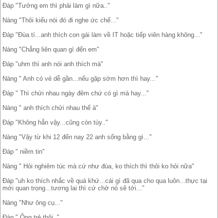
Đáp "Tưởng em thì phải làm gì nữa.."
Nàng "Thôi kiểu nói đó đi nghe ức chế..."
Đáp "Đùa tí...anh thích con gái làm về IT hoặc tiếp viên hàng không..."
Nàng "Chẳng liên quan gì đến em"
Đáp "uhm thì anh nói anh thích mà"
Nàng " Anh có vẻ dễ gần...nếu gặp sớm hơn thì hay..."
Đáp " Thì chửi nhau ngày đêm chứ có gì mà hay..."
Nàng " anh thích chửi nhau thế à"
Đáp "Không hẳn vậy...cũng còn tùy.."
Nàng "Vậy từ khi 12 đến nay 22 anh sống bằng gì..."
Đáp " niềm tin"
Nàng " Hỏi nghiêm túc mà cứ như đùa, ko thích thì thôi ko hỏi nữa"
Đáp "uh ko thích nhắc về quá khứ...cái gì đã qua cho qua luôn...thực tại
mới quan trọng...tương lai thì cứ chờ nó sẽ tới..."
Nàng "Như ông cụ..."
Đáp " Ông trẻ thôi.."