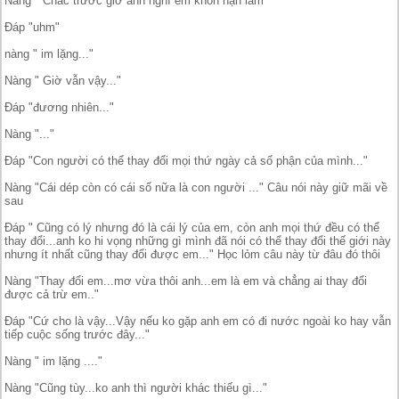
Nàng " Chắc trước giờ anh nghĩ em khốn nạn lắm"
Đáp "uhm"
nàng " im lặng..."
Nàng " Giờ vẫn vậy..."
Đáp "đương nhiên..."
Nàng "..."
Đáp "Con người có thể thay đổi mọi thứ ngày cả số phận của mình..."
Nàng "Cái dép còn có cái số nữa là con người ..." Câu nói này giữ mãi về
sau
Đáp " Cũng có lý nhưng đó là cái lý của em, còn anh mọi thứ đều có thể
thay đổi...anh ko hi vọng những gì mình đã nói có thể thay đổi thế giới này
nhưng ít nhất cũng thay đổi được em..." Học lỏm câu này từ đâu đó thôi
Nàng "Thay đổi em...mơ vừa thôi anh...em là em và chẳng ai thay đổi
được cả trừ em.."
Đáp "Cứ cho là vậy...Vậy nếu ko gặp anh em có đi nước ngoài ko hay vẫn
tiếp cuộc sống trước đây..."
Nàng " im lặng ...."
Nàng "Cũng tùy...ko anh thì người khác thiếu gì..."