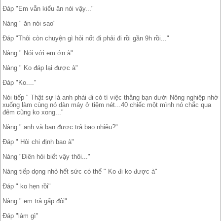
Đáp "Em vẫn kiểu ăn nói vậy..."
Nàng " ăn nói sao"
Đáp "Thôi còn chuyện gì hỏi nốt đi phải đi rồi gần 9h rồi..."
Nàng " Nói với em ớn à"
Nàng " Ko đáp lại được à"
Đáp "Ko...."
Nói tiếp " Thật sự là anh phải đi có tí việc thằng bạn dười Nông nghiệp nhờ
xuống làm cùng nó dàn máy ở tiệm nét...40 chiếc một mình nó chắc qua
đêm cũng ko xong..."
Nàng " anh và bạn được trả bao nhiêu?"
Đáp " Hỏi chi định bao à"
Nàng "Điên hỏi biết vậy thôi..."
Nàng tiếp dọng nhỏ hết sức có thể " Ko đi ko được à"
Đáp " ko hẹn rồi"
Nàng " em trả gấp đôi"
Đáp "làm gì"