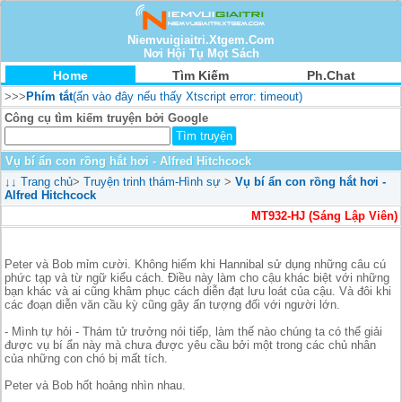
Niemvuigiaitri.Xtgem.Com
Nơi Hội Tụ Mọt Sách
Home
Tìm Kiếm
Ph.Chat
>>>
Phím tắt
(ấn vào đây nếu thấy Xtscript error: timeout)
Công cụ tìm kiếm truyện bởi Google
Vụ bí ẩn con rồng hắt hơi - Alfred Hitchcock
↓↓
Trang chủ
>
Truyện trinh thám-Hình sự
>
Vụ bí ẩn con rồng hắt hơi -
Alfred Hitchcock
MT932-HJ (Sáng Lập Viên)
Peter và Bob mỉm cười. Không hiếm khi Hannibal sử dụng những câu cú
phức tạp và từ ngữ kiểu cách. Điều này làm cho cậu khác biệt với những
bạn khác và ai cũng khâm phục cách diễn đạt lưu loát của cậu. Và đôi khi
các đoạn diễn văn cầu kỳ cũng gây ấn tượng đối với người lớn.
- Mình tự hỏi - Thám tử trưởng nói tiếp, làm thế nào chúng ta có thể giải
được vụ bí ẩn này mà chưa được yêu cầu bởi một trong các chủ nhân
của những con chó bị mất tích.
Peter và Bob hốt hoảng nhìn nhau.