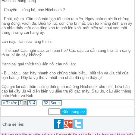
Hannibal đằng hắng.
- Chuyện… rồng hả, bác Hitchcock?
- Phải, cậu ạ. Căn nhà của bạn tôi nhìn ra biển. Ngay phía dưới là những
hang động, vách đá. Buổi tối lúc con chó bị mất, bạn tôi khẳng định anh ấy
có nhìn thấy một con rồng khá to nhô lên khỏi mặt biển và chui vào một
trong những cái hang ấy.
Lần này, Hannibal lặng thinh.
- Thế nào! Cậu nghĩ sao, anh bạn trẻ? Các cậu có sẵn sàng thử làm sáng
tỏ vụ bí ẩn này không?
Hannibal quá thích thú đến nỗi cậu nói lắp:
- B... bác... bác hãy nhanh cho chúng cháu biết… biết tên và địa chỉ của
bạn bác ạ. Đây là vụ thú vị nhất mà cháu đã nghe thấy ạ!
Cậu ghi lại cẩn thận những thông tin mà ông Hitchcock cho biết, hứa báo
cáo lại đầy đủ về diễn biến vụ điều tra rồi gác máy. Sau đó, cậu đắc thắng
nhìn Peter và Bob.
« Trước
1
2
3
4
...
32
Sau »
Chia sẻ lên: