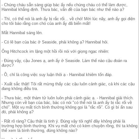
- Chúng cháu sẵn sàng giúp bác ấy nếu chúng cháu có thể làm được,
Hannibal khẳng định. Thưa bác, vấn đề của bạn bác như thế nào ạ?
- Thì, có thể nói là anh ấy bị rắc rối... về chó! Mới lúc nãy, anh ấy gọi điện
cho tôi báo rằng con chó của anh ấy đã biến mất!
Mắt Hannibal sáng lên.
- Có lẽ bạn của bác ở Seaside, phải không ạ? Hannibal hỏi.
Ông Hitchcock im lặng một hồi rồi nói với giọng ngạc nhiên:
- Đúng vậy, cậu Jones ạ, anh ấy ở Seaside. Làm thế nào cậu đoán ra
được?
- Ồ, chỉ là công việc suy luận thôi ạ - Hannibal khiêm tốn đáp.
- Xuất sắc thật! Tôi rất mừng thấy các cậu luôn cảnh giác, cả khi các cậu
đang không điều tra.
- Thưa bác, một thám tử luôn luôn phải cảnh giác ạ. - Hannibal giải thích.
Nhưng còn về bạn của bác, bác có nói "có thể nói là anh ấy bị rắc rối về
chó". Một vụ mất tích bình thường không gọi là "rắc rối”. Có gì bí ẩn sau
đó, phải không ạ?
- Rất rõ ràng? Cậu thật là tinh ý. Đúng vậy tôi nghĩ đây không phải là
trường hợp bình thường. Khi vụ mất chó có kèm chuyện rồng, thì ta không
thể xem là bình thường, đúng không nào?