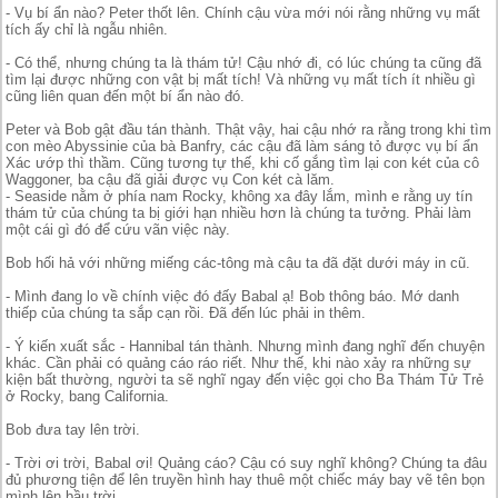
- Vụ bí ẩn nào? Peter thốt lên. Chính cậu vừa mới nói rằng những vụ mất
tích ấy chỉ là ngẫu nhiên.
- Có thể, nhưng chúng ta là thám tử! Cậu nhớ đi, có lúc chúng ta cũng đã
tìm lại được những con vật bị mất tích! Và những vụ mất tích ít nhiều gì
cũng liên quan đến một bí ẩn nào đó.
Peter và Bob gật đầu tán thành. Thật vậy, hai cậu nhớ ra rằng trong khi tìm
con mèo Abyssinie của bà Banfry, các cậu đã làm sáng tỏ được vụ bí ẩn
Xác ướp thì thầm. Cũng tương tự thế, khi cố gắng tìm lại con két của cô
Waggoner, ba cậu đã giải được vụ Con két cà lăm.
- Seaside nằm ở phía nam Rocky, không xa đây lắm, mình e rằng uy tín
thám tử của chúng ta bị giới hạn nhiều hơn là chúng ta tưởng. Phải làm
một cái gì đó để cứu vãn việc này.
Bob hối hả với những miếng các-tông mà cậu ta đã đặt dưới máy in cũ.
- Mình đang lo về chính việc đó đấy Babal ạ! Bob thông báo. Mớ danh
thiếp của chúng ta sắp cạn rồi. Đã đến lúc phải in thêm.
- Ý kiến xuất sắc - Hannibal tán thành. Nhưng mình đang nghĩ đến chuyện
khác. Cần phải có quảng cáo ráo riết. Như thế, khi nào xảy ra những sự
kiện bất thường, người ta sẽ nghĩ ngay đến việc gọi cho Ba Thám Tử Trẻ
ở Rocky, bang California.
Bob đưa tay lên trời.
- Trời ơi trời, Babal ơi! Quảng cáo? Cậu có suy nghĩ không? Chúng ta đâu
đủ phương tiện để lên truyền hình hay thuê một chiếc máy bay vẽ tên bọn
mình lên bầu trời.