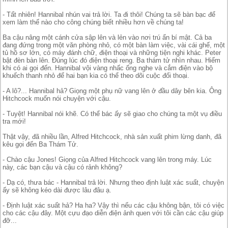
- Tất nhiên! Hannibal nhún vai trả lời. Ta đi thôi! Chúng ta sẽ bàn bạc để
xem làm thế nào cho công chúng biết nhiều hơn về chúng ta!
Ba cậu nâng một cánh cửa sập lên và lẻn vào nơi trú ẩn bí mật. Cả ba
đang đứng trong một văn phòng nhỏ, có một bàn làm việc, vài cái ghế, một
tủ hồ sơ lớn, có máy đánh chữ, điện thoại và những tiện nghi khác. Peter
bật đèn bàn lên. Đúng lúc đó điện thoại reng. Ba thám tử nhìn nhau. Hiếm
khi có ai gọi đến. Hannibal vội vàng nhấc ống nghe và cắm điện vào bộ
khuếch thanh nhỏ để hai bạn kia có thể theo dõi cuộc đối thoại.
- A lô?... Hannibal hả? Giọng một phụ nữ vang lên ở đầu dây bên kia. Ông
Hitchcock muốn nói chuyện với cậu.
- Tuyệt! Hannibal nói khẽ. Có thể bác ấy sẽ giao cho chúng ta một vụ điều
tra mới!
Thật vậy, đã nhiều lần, Alfred Hitchcock, nhà sản xuất phim lừng danh, đã
kêu gọi đến Ba Thám Tử.
- Chào cậu Jones! Giọng của Alfred Hitchcock vang lên trong máy. Lúc
này, các bạn cậu và cậu có rảnh không?
- Dạ có, thưa bác - Hannibal trả lời. Nhưng theo định luật xác suất, chuyện
ấy sẽ không kéo dài được lâu đâu ạ.
- Định luật xác suất hả? Ha ha? Vậy thì nếu các cậu không bận, tôi có việc
cho các cậu đây. Một cựu đạo diễn điện ảnh quen với tôi cần các cậu giúp
đỡ...