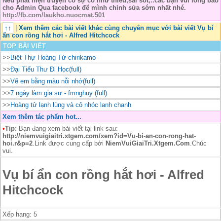
Nếu phát hiện truyện có sự cố như thiếu,sai sót,..các bạn vui lòng báo
cho Admin Qua facebook để mình chỉnh sửa sớm nhất nhé.
http://fb.com/laukho.nuocmat.501
↑↑
|
Xem thêm các bài viết khác cùng chuyên mục với bài viết Vụ bí
ẩn con rồng hắt hơi - Alfred Hitchcock
TOP BÀI VIẾT
>>
Biệt Thự Hoàng Tử-chirikamo
>>
Đại Tiểu Thư Đi Học(full)
>>
Vẽ em bằng màu nỗi nhớ(full)
>>
7 ngày làm gia sư - fmnghuy (full)
>>
Hoàng tử lạnh lùng và cô nhóc lanh chanh
Xem thêm tác phẩm hot...
•
Tip:
Bạn đang xem bài viết tại link sau:
http://niemvuigiaitri.xtgem.com/xem?id=Vu-bi-an-con-rong-hat-
hoi.r&p=2
.Link được cung cấp bởi
NiemVuiGiaiTri.Xtgem.Com
.Chúc
vui.
Vụ bí ẩn con rồng hắt hơi - Alfred
Hitchcock
Xếp hạng:
5