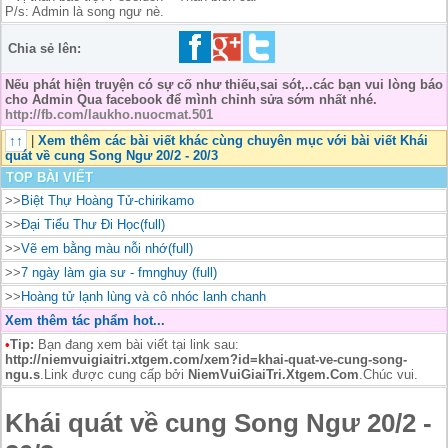
P/s: Admin là song ngư nè.
Chia sẻ lên:
Nếu phát hiện truyện có sự cố như thiếu,sai sót,..các bạn vui lòng báo
cho Admin Qua facebook để mình chỉnh sửa sớm nhất nhé.
http://fb.com/laukho.nuocmat.501
↑↑
|
Xem thêm các bài viết khác cùng chuyên mục với bài viết Khái
quát về cung Song Ngư 20/2 - 20/3
TOP BÀI VIẾT
>>
Biệt Thự Hoàng Tử-chirikamo
>>
Đại Tiểu Thư Đi Học(full)
>>
Vẽ em bằng màu nỗi nhớ(full)
>>
7 ngày làm gia sư - fmnghuy (full)
>>
Hoàng tử lạnh lùng và cô nhóc lanh chanh
Xem thêm tác phẩm hot...
•
Tip:
Bạn đang xem bài viết tại link sau:
http://niemvuigiaitri.xtgem.com/xem?id=khai-quat-ve-cung-song-
ngu.s
.Link được cung cấp bởi
NiemVuiGiaiTri.Xtgem.Com
.Chúc vui.
Khái quát về cung Song Ngư 20/2 -