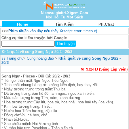
Niemvuigiaitri.Xtgem.Com
Nơi Hội Tụ Mọt Sách
Home
Tìm Kiếm
Ph.Chat
>>>
Phím tắt
(ấn vào đây nếu thấy Xtscript error: timeout)
Công cụ tìm kiếm truyện bởi Google
Khái quát về cung Song Ngư 20/2 - 20/3
↓↓
Trang chủ
>
Cung hoàng đạo
>
Khái quát về cung Song Ngư 20/2 -
20/3
MT932-HJ (Sáng Lập Viên)
Song Ngư - Pisces - Đôi Cá: 20/2 - 20/3
* Tên gọi thân mật:Ngư Ngư, Tiểu Ngư.
* Tính chất chung:Là người không kiên định, hay thay đổi.
* Ngày tượng trưng trong tuần:Thứ ba.
* Đá tượng trưng:San hô đỏ, lam ngọc, ngọc xanh biển.
* Màu sắc tượng trưng:Tím, xám, xanh dương.
* Hoa tượng trưng:Cây irit, hoa trà, hoa nhài, hoa huệ tây (loa kèn).
* Kim loại tượng trưng: Thiếc.
* Nước hoa:Trầm hương, đậu tía.
* Động vật:Voi, cá heo, chó.
* Nhân tố:Nước.
* Sao chiếu mệnh:Hải Vương tinh.
* Vị thần bảo trợ: Poseidon – Thần biển cả.