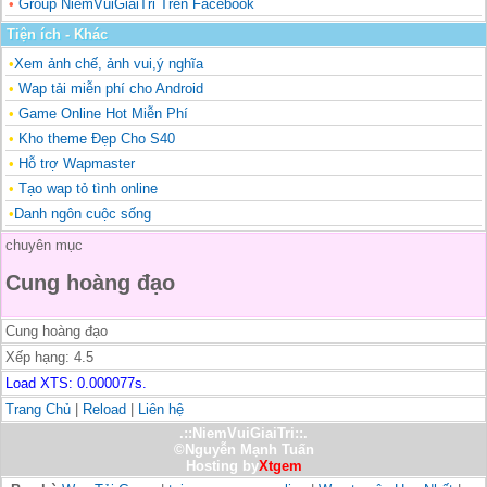
•
Group NiemVuiGiaiTri Trên Facebook
Tiện ích - Khác
•
Xem ảnh chế, ảnh vui,ý nghĩa
•
Wap tải miễn phí cho Android
•
Game Online Hot Miễn Phí
•
Kho theme Đẹp Cho S40
•
Hỗ trợ Wapmaster
•
Tạo wap tỏ tình online
•
Danh ngôn cuộc sống
chuyên mục
Cung hoàng đạo
Cung hoàng đạo
Xếp hạng:
4.5
Load XTS: 0.000077s.
Trang Chủ
|
Reload
|
Liên hệ
.::NiemVuiGiaiTri::.
©Nguyễn Mạnh Tuấn
Hosting by
Xtgem