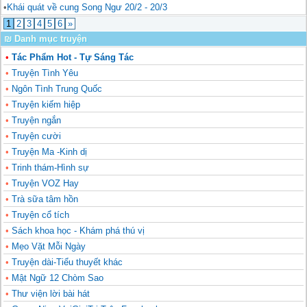
•
Khái quát về cung Song Ngư 20/2 - 20/3
1
2
3
4
5
6
»
₪ Danh mục truyện
•
Tác Phẩm Hot - Tự Sáng Tác
•
Truyện Tình Yêu
•
Ngôn Tình Trung Quốc
•
Truyện kiếm hiệp
•
Truyện ngắn
•
Truyện cười
•
Truyện Ma -Kinh dị
•
Trinh thám-Hình sự
•
Truyện VOZ Hay
•
Trà sữa tâm hồn
•
Truyện cổ tích
•
Sách khoa học - Khám phá thú vị
•
Mẹo Vặt Mỗi Ngày
•
Truyện dài-Tiểu thuyết khác
•
Mật Ngữ 12 Chòm Sao
•
Thư viện lời bài hát