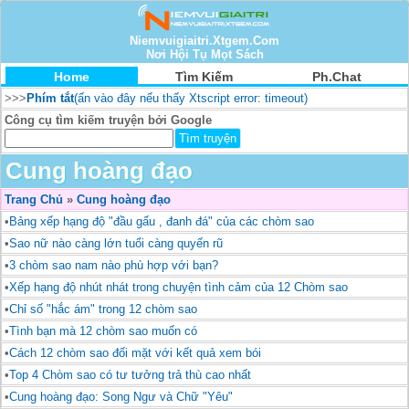
Niemvuigiaitri.Xtgem.Com
Nơi Hội Tụ Mọt Sách
Home
Tìm Kiếm
Ph.Chat
>>>
Phím tắt
(ấn vào đây nếu thấy Xtscript error: timeout)
Công cụ tìm kiếm truyện bởi Google
Cung hoàng đạo
Trang Chủ
»
Cung hoàng đạo
•
Bảng xếp hạng độ "đầu gấu , đanh đá" của các chòm sao
•
Sao nữ nào càng lớn tuổi càng quyến rũ
•
3 chòm sao nam nào phù hợp với bạn?
•
Xếp hạng độ nhút nhát trong chuyện tình cảm của 12 Chòm sao
•
Chỉ số "hắc ám" trong 12 chòm sao
•
Tình bạn mà 12 chòm sao muốn có
•
Cách 12 chòm sao đối mặt với kết quả xem bói
•
Top 4 Chòm sao có tư tưởng trả thù cao nhất
•
Cung hoàng đạo: Song Ngư và Chữ "Yêu"