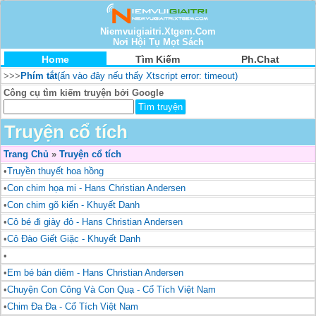
Niemvuigiaitri.Xtgem.Com
Nơi Hội Tụ Mọt Sách
Home
Tìm Kiếm
Ph.Chat
>>>
Phím tắt
(ấn vào đây nếu thấy Xtscript error: timeout)
Công cụ tìm kiếm truyện bởi Google
Truyện cổ tích
Trang Chủ
»
Truyện cổ tích
•
Truyền thuyết hoa hồng
•
Con chim họa mi - Hans Christian Andersen
•
Con chim gõ kiến - Khuyết Danh
•
Cô bé đi giày đỏ - Hans Christian Andersen
•
Cô Đào Giết Giặc - Khuyết Danh
•
•
Em bé bán diêm - Hans Christian Andersen
•
Chuyện Con Công Và Con Quạ - Cổ Tích Việt Nam
•
Chim Đa Đa - Cổ Tích Việt Nam