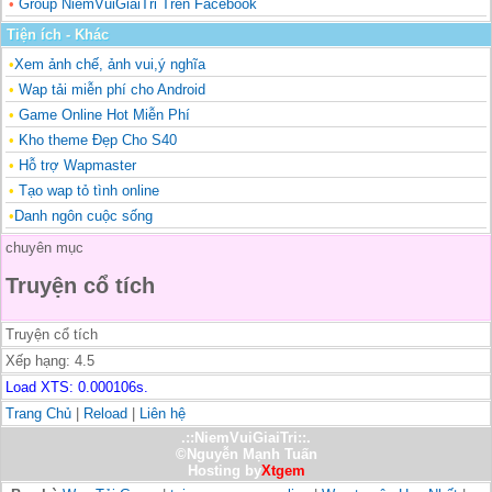
•
Group NiemVuiGiaiTri Trên Facebook
Tiện ích - Khác
•
Xem ảnh chế, ảnh vui,ý nghĩa
•
Wap tải miễn phí cho Android
•
Game Online Hot Miễn Phí
•
Kho theme Đẹp Cho S40
•
Hỗ trợ Wapmaster
•
Tạo wap tỏ tình online
•
Danh ngôn cuộc sống
chuyên mục
Truyện cổ tích
Truyện cổ tích
Xếp hạng:
4.5
Load XTS: 0.000106s.
Trang Chủ
|
Reload
|
Liên hệ
.::NiemVuiGiaiTri::.
©Nguyễn Mạnh Tuấn
Hosting by
Xtgem