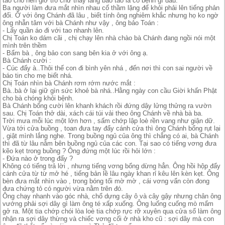
tao cho nên giỡ trò chứ thầy lang bảo tao là có bệnh gì đâu.
Ba người làm đưa mắt nhìn nhau cố thầm lặng để khỏi phải lên tiếng phản
đối. Ở với ông Chánh đã lâu , biết tính ông nghiêm khắc nhưng họ ko ngờ
ông nhẫn tâm với bà Chánh như vậy , ông bảo Toán :
- Lấy quần áo đi với tao nhanh lên.
Chị Toán ko dám cãi , chị chạy lên nhà chào bà Chánh đang ngồi nói một
mình trên thềm
- Bẩm bà , ông bảo con sang bên kia ở với ông ạ.
Bà Chánh cười :
- Cúc đấy à..Thôi thế con đi bình yên nhá , đến nơi thì con sai người về
báo tin cho mẹ biết nhá.
Chị Toán nhìn bà Chánh rơm rớm nước mắt :
Bà..bà ở lại giữ gìn sức khoẻ bà nhá..Hằng ngày con cầu Giời khấn Phật
cho bà chóng khỏi bệnh.
Bà Chánh bổng cười lên khanh khách rồi đứng dậy lửng thửng ra vườn
sau. Chị Toán thở dài, xách cái túi vải theo ông Chánh về nhà bà ba.
Trời mưa mỗi lúc một lớn hơn , sấm chớp lập loè rền vang như giận dữ.
Vừa tới cửa buồng , toan đưa tay đẩy cánh cửa thì ông Chánh bổng rụt lại
, giật mình lắng nghe. Trong buồng ngủ của ông thì chẳng có ai, bà Chánh
thì đã từ lâu nằm bên buồng ngủ của các con. Tại sao có tiếng vơng đưa
kẽo kẹt trong buồng ? Ông đứng một lúc rồi hỏi lớn :
- Đứa nào ở trong đấy ?
Không có tiếng trả lời , nhưng tiếng vơng bổng dừng hẳn. Ông hồi hộp đẩy
cánh cửa từ từ mở hé , tiếng bản lề lâu ngày khan rỉ kêu lên kèn kẹt. Ông
bèn đưa mắt nhìn vào , trong bóng tối mờ mờ , cái vơng vẩn còn đong
đưa chứng tỏ có người vừa nằm trên đó.
Ông chạy nhanh vào góc nhà, chổ dựng cây ô và cây gậy nhưng chân ông
vướng phải sợi dây gì làm ông té xấp xuống. Ông luống cuống mò mẩm
gở ra. Một tia chớp chói lòa loè tia chớp rực rỡ xuyên qua cửa sổ làm ông
nhận ra sợi dây thừng và chiếc vơng cối ở nhà kho cũ : sợi dây mà con