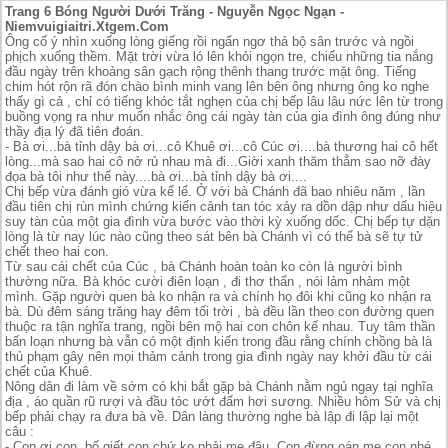
Trang 6 Bóng Người Dưới Trăng - Nguyễn Ngọc Ngạn -
Niemvuigiaitri.Xtgem.Com
Ông cố ý nhìn xuống lòng giếng rồi ngẩn ngơ thả bộ sân trước và ngồi
phịch xuống thềm. Mặt trời vừa ló lên khỏi ngọn tre, chiếu những tia nắng
đầu ngày trên khoảng sân gạch rộng thênh thang trước mặt ông. Tiếng
chim hót rộn rã đón chào bình minh vang lên bên ông nhưng ông ko nghe
thấy gì cả , chỉ có tiếng khóc tắt nghẹn của chị bếp lâu lâu nức lên từ trong
buồng vọng ra như muốn nhắc ông cái ngày tàn của gia đình ông đúng như
thầy địa lý đã tiên đoán.
- Bà ơi...bà tỉnh dậy bà ơi...cô Khuê ơi...cô Cúc ơi....bà thương hai cô hết
lòng...mà sao hai cô nở rủ nhau mà đi...Giời xanh thăm thẳm sao nỡ đày
đọa bà tôi như thế này....bà ơi...bà tỉnh dậy bà ơi....
Chị bếp vừa đánh gió vừa kể lể. Ở với bà Chánh đã bao nhiêu năm , lần
đầu tiên chị rùn mình chứng kiến cảnh tan tóc xảy ra dồn dập như dấu hiệu
suy tàn của một gia đình vừa bước vào thời kỳ xuống dốc. Chị bếp tự dặn
lòng là từ nay lúc nào cũng theo sát bên bà Chánh vì có thể bà sẽ tự tử
chết theo hai con.
Từ sau cái chết của Cúc , bà Chánh hoàn toàn ko còn là người bình
thường nữa. Bà khóc cười điên loạn , đi thơ thẩn , nói lảm nhảm một
mình. Gặp người quen bà ko nhận ra và chính họ đôi khi cũng ko nhận ra
bà. Dù đêm sáng trăng hay đêm tối trời , bà đều lần theo con đường quen
thuộc ra tận nghĩa trang, ngồi bên mộ hai con chôn kế nhau. Tuy tâm thần
bấn loạn nhưng bà vẫn có một định kiến trong đầu rằng chính chồng bà là
thủ phạm gây nên mọi thảm cảnh trong gia đình ngày nay khởi đầu từ cái
chết của Khuê.
Nông dân đi làm về sớm có khi bắt gặp bà Chánh nằm ngủ ngay tại nghĩa
địa , áo quần rũ rượi và đầu tóc ướt đẩm hơi sương. Nhiều hôm Sử và chị
bếp phải chạy ra đưa bà về. Dân làng thường nghe bà lập đi lập lại một
câu :
- Con ơi con, bố giết con chứ ko phải mẹ đâu. Con đừng oán mẹ con nhé ,