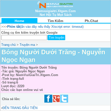
Niemvuigiaitri.Xtgem.Com
Nơi Hội Tụ Mọt Sách
Home
Tìm Kiếm
Ph.Chat
>>>
Phím tắt
(ấn vào đây nếu thấy Xtscript error: timeout)
Công cụ tìm kiếm truyện bởi Google
Trang chủ
>
Truyện ma
>
Bóng Người Dưới Trăng - Nguyễn
Ngọc Ngạn
Tên truyện: Bóng Người Dưới Trăng
-Tác giả: Nguyễn Ngọc Ngạn
-Post by: NiemVuiGiaiTri.Xtgem.Com
-Tình trạng:full
-Số trang:6
Lượt đọc: 2220
Chúc các bạn online vui vẻ
Chia sẻ lên:
•
ĐẾN TRANG ĐẦU TIÊN