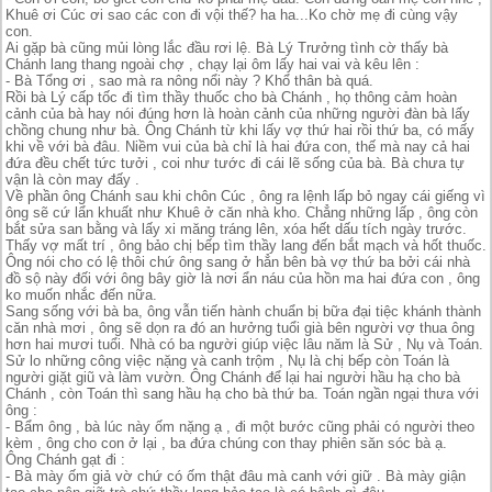
Khuê ơi Cúc ơi sao các con đi vội thế? ha ha...Ko chờ mẹ đi cùng vậy
con.
Ai gặp bà cũng mủi lòng lắc đầu rơi lệ. Bà Lý Trưởng tình cờ thấy bà
Chánh lang thang ngoài chợ , chạy lại ôm lấy hai vai và kêu lên :
- Bà Tổng ơi , sao mà ra nông nổi này ? Khổ thân bà quá.
Rồi bà Lý cấp tốc đi tìm thầy thuốc cho bà Chánh , họ thông cảm hoàn
cảnh của bà hay nói đúng hơn là hoàn cảnh của những người đàn bà lấy
chồng chung như bà. Ông Chánh từ khi lấy vợ thứ hai rồi thứ ba, có mấy
khi về với bà đâu. Niềm vui của bà chỉ là hai đứa con, thế mà nay cả hai
đứa đều chết tức tưởi , coi như tước đi cái lẽ sống của bà. Bà chưa tự
vận là còn may đấy .
Về phần ông Chánh sau khi chôn Cúc , ông ra lệnh lấp bỏ ngay cái giếng vì
ông sẽ cứ lẩn khuất như Khuê ở căn nhà kho. Chẳng những lấp , ông còn
bắt sửa san bằng và lấy xi măng tráng lên, xóa hết dấu tích ngày trước.
Thấy vợ mất trí , ông bảo chị bếp tìm thầy lang đến bắt mạch và hốt thuốc.
Ông nói cho có lệ thôi chứ ông sang ở hẳn bên bà vợ thứ ba bởi cái nhà
đồ sộ này đối với ông bây giờ là nơi ẩn náu của hồn ma hai đứa con , ông
ko muốn nhắc đến nữa.
Sang sống với bà ba, ông vẫn tiến hành chuẩn bị bữa đại tiệc khánh thành
căn nhà mơi , ông sẽ dọn ra đó an hưởng tuổi già bên người vợ thua ông
hơn hai mươi tuổi. Nhà có ba người giúp việc lâu năm là Sử , Nụ và Toán.
Sử lo những công việc nặng và canh trộm , Nụ là chị bếp còn Toán là
người giặt giũ và làm vườn. Ông Chánh để lại hai người hầu hạ cho bà
Chánh , còn Toán thì sang hầu hạ cho bà thứ ba. Toán ngần ngại thưa với
ông :
- Bẩm ông , bà lúc này ốm nặng ạ , đi một bước cũng phải có người theo
kèm , ông cho con ở lại , ba đứa chúng con thay phiên săn sóc bà ạ.
Ông Chánh gạt đi :
- Bà mày ốm giả vờ chứ có ốm thật đâu mà canh với giữ . Bà mày giận