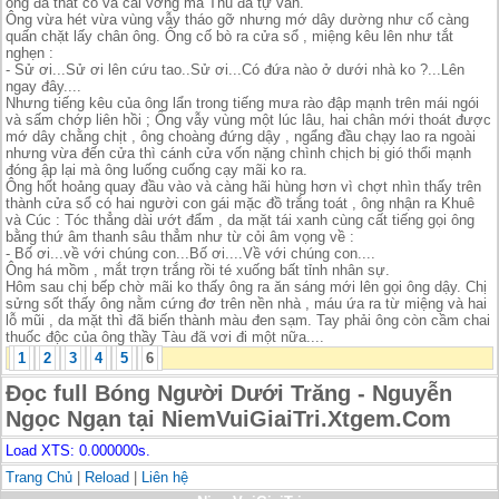
ông đã thắt cổ và cái vơng mà Thủ đã tự vẩn.
Ông vừa hét vừa vùng vẫy tháo gỡ nhưng mớ dây dường như cố càng
quấn chặt lấy chân ông. Ông cố bò ra cửa sổ , miệng kêu lên như tắt
nghẹn :
- Sử ơi...Sử ơi lên cứu tao..Sử ơi...Có đứa nào ở dưới nhà ko ?...Lên
ngay đây....
Nhưng tiếng kêu của ông lẩn trong tiếng mưa rào đập mạnh trên mái ngói
và sấm chớp liên hồi ; Ông vẫy vùng một lúc lâu, hai chân mới thoát được
mớ dây chằng chịt , ông choàng đứng dậy , ngẩng đầu chạy lao ra ngoài
nhưng vừa đến cửa thì cánh cửa vốn nặng chình chịch bị gió thổi mạnh
đóng ập lại mà ông luống cuống cạy mãi ko ra.
Ông hốt hoảng quay đầu vào và càng hãi hùng hơn vì chợt nhìn thấy trên
thành cửa sổ có hai người con gái mặc đồ trắng toát , ông nhận ra Khuê
và Cúc : Tóc thẳng dài ướt đẩm , da mặt tái xanh cùng cất tiếng gọi ông
bằng thứ âm thanh sâu thẳm như từ cỏi âm vọng về :
- Bố ơi...về với chúng con...Bố ơi....Về với chúng con....
Ông há mồm , mắt trợn trắng rồi té xuống bất tỉnh nhân sự.
Hôm sau chị bếp chờ mãi ko thấy ông ra ăn sáng mới lên gọi ông dậy. Chị
sửng sốt thấy ông nằm cứng đơ trên nền nhà , máu ứa ra từ miệng và hai
lỗ mũi , da mặt thì đã biến thành màu đen sạm. Tay phải ông còn cầm chai
thuốc độc của ông thầy Tàu đã vơi đi một nữa....
1
2
3
4
5
6
Đọc full Bóng Người Dưới Trăng - Nguyễn
Ngọc Ngạn tại NiemVuiGiaiTri.Xtgem.Com
Load XTS: 0.000000s.
Trang Chủ
|
Reload
|
Liên hệ