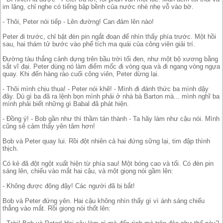
im lặng, chỉ nghe có tiếng bập bềnh của nước nhè nhẹ vỗ vào bờ.
- Thôi, Peter nói tiếp - Lên đường! Can đảm lên nào!
Peter đi trước, chỉ bật đèn pin ngắt đoạn để nhìn thấy phía trước. Một hồi
sau, hai thám tử bước vào phế tích ma quái của công viên giải trí.
Đường tàu thắng cảnh dựng trên bầu trời tối đen, như một bộ xương bằng
sắt vĩ đại. Peter dùng nó làm điểm mốc đi vòng qua và đi ngang vòng ngựa
quay. Khi đến hàng rào cuối công viên, Peter dừng lại.
- Thôi mình chịu thua! - Peter nói khẽ! - Mình đi đánh thức ba mình dậy
đây. Dù gì ba đã ra lệnh bọn mình phải ở nhà bà Barton mà... mình nghĩ ba
mình phải biết những gì Babal đã phát hiện.
- Đồng ý! - Bob gần như thì thầm tán thành - Ta hãy làm như cậu nói. Mình
cũng sẽ cảm thấy yên tâm hơn!
Bob và Peter quay lui. Rồi đột nhiên cả hai đứng sững lại, tim đập thình
thịch.
Có kẻ đã đột ngột xuất hiện từ phía sau! Một bóng cao và tối. Có đèn pin
sáng lên, chiếu vào mắt hai cậu, và một giọng nói gầm lên:
- Không được động đậy! Các người đã bị bắt!
Bob và Peter đứng yên. Hai cậu không nhìn thấy gì vì ánh sáng chiếu
thẳng vào mắt. Rồi giọng nói thốt lên: