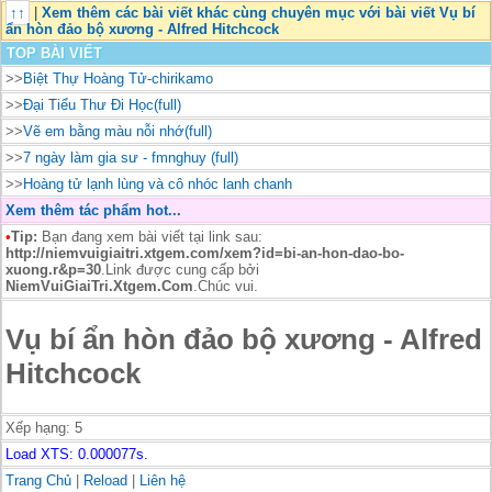
↑↑
|
Xem thêm các bài viết khác cùng chuyên mục với bài viết Vụ bí
ẩn hòn đảo bộ xương - Alfred Hitchcock
TOP BÀI VIẾT
>>
Biệt Thự Hoàng Tử-chirikamo
>>
Đại Tiểu Thư Đi Học(full)
>>
Vẽ em bằng màu nỗi nhớ(full)
>>
7 ngày làm gia sư - fmnghuy (full)
>>
Hoàng tử lạnh lùng và cô nhóc lanh chanh
Xem thêm tác phẩm hot...
•
Tip:
Bạn đang xem bài viết tại link sau:
http://niemvuigiaitri.xtgem.com/xem?id=bi-an-hon-dao-bo-
xuong.r&p=30
.Link được cung cấp bởi
NiemVuiGiaiTri.Xtgem.Com
.Chúc vui.
Vụ bí ẩn hòn đảo bộ xương - Alfred
Hitchcock
Xếp hạng:
5
Load XTS: 0.000077s.
Trang Chủ
|
Reload
|
Liên hệ