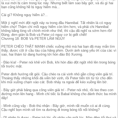
là xui mới bị cảm trong lúc này. Nhưng biết làm sao bây giờ, và dù gì hai
bạn cũng không hề bị nguy hiểm mà...
Cái gì? Không nguy hiểm à?...
Một ý nghĩ mới đột ngột nảy ra trong đầu Hannibal. Tất nhiên là có nguy
hiểm chứ! Thậm chí mối nguy hiểm còn lớn hơn, và phải chi Hannibal
không bằng lòng về chính mình như thế, thì cậu đã nghĩ ra sớm hơn rồi!
Đúng, đơn giản là Bob và Peter có nguy cơ bị giết chết!
Chương 18: BOB Và PETER LÂM NGUY
PETER CHÈO THẬT MẠNH chiếc xuồng nhỏ mà hai bạn đã may mắn tìm
thấy, được cột ở cầu tàu của hãng phim. Dưới ánh sáng yếu ớt của các vì
sao, hai thám tử đang hướng tới hòn đảo Bộ Xương.
- Đảo kìa! - Peter nói khẽ với Bob, khi hòn đảo đột ngột nhô lên trong bóng
tối trước mặt.
Peter định hướng rất giỏi. Cậu chèo ra cái vịnh nhỏ gần công viên giải trí.
Thoáng thấy những khối đá viền bờ vịnh, rồi Peter tiến tới từ từ cho đến
khi mũi xuồng chạm vào cát. Bob nhảy ra ngoài để kéo xuồng lên bờ.
- Bây giờ phải băng qua công viên giải trí - Peter nói nhỏ, rồi leo theo con
đường mòn lên hang - Mình chỉ tiếc là Babal không cho đánh thức ba mình
dậy!
- Mình cũng vậy - Bob thú nhận - Bây giờ, mình rất muốn có ai đi cùng.
Cậu nghĩ bọn mình sẽ tìm ra đường đi trong bóng tối nổi không?
- Dĩ nhiên là được - Peter trả lời, rồi phân vân một lúc. Màn đêm tối thui và