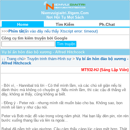
Niemvuigiaitri.Xtgem.Com
Nơi Hội Tụ Mọt Sách
Home
Tìm Kiếm
Ph.Chat
>>>
Phím tắt
(ấn vào đây nếu thấy Xtscript error: timeout)
Công cụ tìm kiếm truyện bởi Google
Vụ bí ẩn hòn đảo bộ xương - Alfred Hitchcock
↓↓
Trang chủ
>
Truyện trinh thám-Hình sự
>
Vụ bí ẩn hòn đảo bộ xương -
Alfred Hitchcock
MT932-HJ (Sáng Lập Viên)
- Bởi vì, - Hannibal trả lời - Có thể mình lầm, và các chú sẽ giận nếu bị
đánh thức mà không có chuyện gì. Nếu mình lầm, thì các cậu đi thẳng về
đây, không ai thấy, cũng không ai biết.
- Đồng ý - Peter nói - nhưng mình rất muốn báo cho ba. Không sao, bọn
mình sẽ làm y như cậu nói.
Peter và Bob mặc đồ vào trong vòng năm phút. Hai bạn lấy đèn pin, rón rén
bước xuống thang lầu và lẻn ra ngoài...
Babal đã nằm trở vào giường. Cậu cảm thấy càng lúc càng mệt hơn. Thật