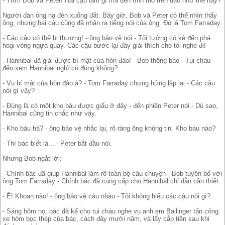
- Trời! Bob và Peter! Hai cậu làm gì mà đến rình mò trên đảo như thế này?
Người đàn ông hạ đèn xuống đất. Bây giờ, Bob và Peter có thể nhìn thấy
ông, nhưng hai cậu cũng đã nhận ra tiếng nói của ông. Đó là Tom Farraday.
- Các cậu có thể bị thương! - ông bảo vệ nói - Tôi tưởng có kẻ đến phá
hoại vòng ngựa quay. Các cậu bước lại đây giải thích cho tôi nghe đi!
- Hannibal đã giải được bí mật của hòn đảo! - Bob thông báo - Tụi cháu
đến xem Hannibal nghĩ có đúng không?
- Vụ bí mật của hòn đảo à? - Tom Farraday chưng hửng lặp lại - Các cậu
nói gì vậy?
- Đúng là có một kho báu được giấu ở đây - đến phiên Peter nói - Dù sao,
Hannibal cũng tin chắc như vậy.
- Kho báu hả? - ông bảo vệ nhắc lại, rõ ràng ông không tin. Kho báu nào?
- Thì bác biết là... - Peter bắt đầu nói.
Nhưng Bob ngắt lời:
- Chính bác đã giúp Hannibal làm rõ toàn bộ câu chuyện - Bob tuyên bố với
ông Tom Farraday - Chính bác đã cung cấp cho Hannibal chỉ dẫn cần thiết.
- Ê! Khoan nào! - ông bảo vệ càu nhàu - Tôi không hiểu các cậu nói gì?
- Sáng hôm nọ, bác đã kể cho tụi cháu nghe vụ anh em Ballinger tấn công
xe hòm bọc thép của bác, cách đây mười năm, và lấy cắp tiền sau khi