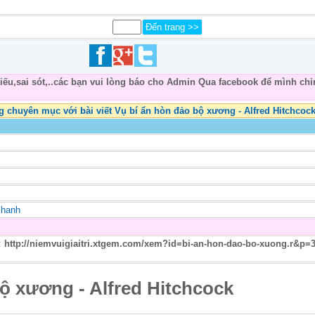
thiếu,sai sót,..các bạn vui lòng báo cho Admin Qua facebook để mình chỉ
̀ng chuyên mục với bài viết Vụ bí ẩn hòn đảo bộ xương - Alfred Hitchcoc
 chanh
u:
http://niemvuigiaitri.xtgem.com/xem?id=bi-an-hon-dao-bo-xuong.r&p=
ộ xương - Alfred Hitchcock