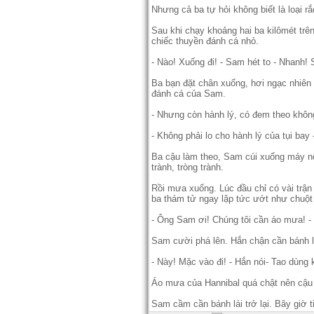
Nhưng cả ba tự hỏi không biết là loại r
Sau khi chạy khoảng hai ba kilômét trê
chiếc thuyền đánh cá nhỏ.
- Nào! Xuống đi! - Sam hét to - Nhanh! 
Ba bạn đặt chân xuống, hơi ngạc nhiên 
đánh cá của Sam.
- Nhưng còn hành lý, có đem theo không
- Không phải lo cho hành lý của tụi bay 
Ba cậu làm theo, Sam cúi xuống máy nổ,
trành, tròng trành.
Rồi mưa xuống. Lúc đầu chỉ có vài tr
ba thám tử ngay lập tức ướt như chuột 
- Ông Sam ơi! Chúng tôi cần áo mưa! - 
Sam cười phá lên. Hắn chận cần bánh lá
- Này! Mặc vào đi! - Hắn nói- Tao dùng 
Áo mưa của Hannibal quá chật nên cậu 
Sam cầm cần bánh lái trở lại. Bây giờ 