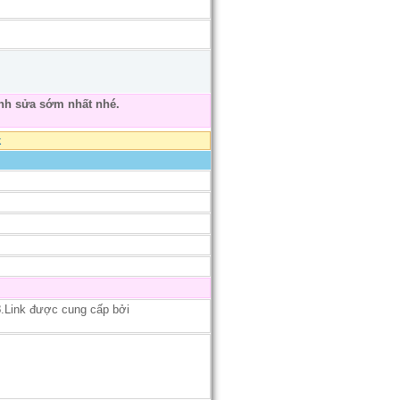
nh sửa sớm nhất nhé.
k
3
.Link được cung cấp bởi