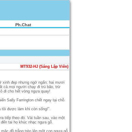
Ph.Chat
MT932-HJ (Sáng Lập Viên)
nữ xinh đẹp nhưng ngớ ngẩn; hai mươi
 cả mọi người chạy đi trú bão, trừ
cô đi cho hết vòng ngựa quay!
ến Sally Farrington chết ngay tại chỗ.
 tôi được làm khi còn sống!".
ra tiếp theo đó. Vài tuần sau, vào một
đến tai họ khúc nhạc ngựa gỗ.
 mặc đồ trắng trèo lên một con ngựa gỗ