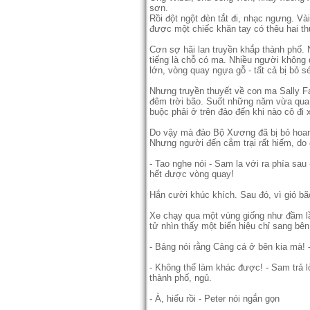
sơn.
Rồi đột ngột đèn tắt đi, nhạc ngưng. V
được một chiếc khăn tay có thêu hai th
Cơn sợ hãi lan truyền khắp thành phố. N
tiếng là chỗ có ma. Nhiều người không
lớn, vòng quay ngựa gỗ - tất cả bị bỏ sé
Nhưng truyền thuyết về con ma Sally Fa
đêm trời bão. Suốt những năm vừa qua,
buộc phải ở trên đảo đến khi nào cô đ
Do vậy mà đảo Bộ Xương đã bị bỏ hoang. 
Nhưng người đến cắm trại rất hiếm, do 
- Tao nghe nói - Sam la với ra phía sa
hết được vòng quay!
Hắn cười khúc khích. Sau đó, vì gió bão 
Xe chạy qua một vùng giống như đầm lầ
tử nhìn thấy một biển hiệu chỉ sang bê
- Bảng nói rằng Cảng cá ở bên kia mà! -
- Không thể làm khác được! - Sam trả lờ
thành phố, ngủ.
- À, hiểu rồi - Peter nói ngắn gọn