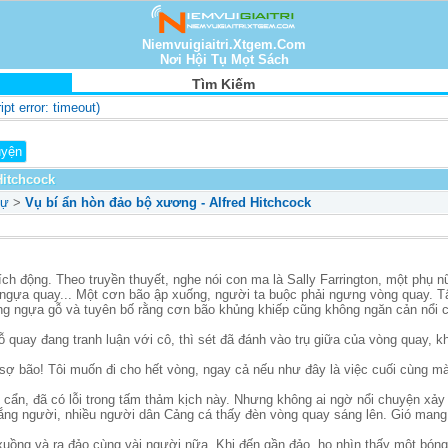
Niemvuigiaitri.Xtgem.Com
Nơi Hội Tụ Mọt Sách
Tìm Kiếm
ript error: timeout)
Hitchcock
ự
>
Vụ bí ẩn hòn đảo bộ xương - Alfred Hitchcock
ch động. Theo truyền thuyết, nghe nói con ma là Sally Farrington, một phụ 
gựa quay... Một cơn bão ập xuống, người ta buộc phải ngưng vòng quay. Tất
ống ngựa gỗ và tuyên bố rằng cơn bão khủng khiếp cũng không ngăn cản nổi 
quay đang tranh luận với cô, thì sét đã đánh vào trụ giữa của vòng quay, khi
g sợ bão! Tôi muốn đi cho hết vòng, ngay cả nếu như đây là việc cuối cùng mà
 cẩn, đã có lỗi trong tấm thảm kịch này. Nhưng không ai ngờ nổi chuyện xảy 
ng người, nhiều người dân Cảng cá thấy đèn vòng quay sáng lên. Gió mang 
xuồng và ra đảo cùng vài người nữa. Khi đến gần đảo, họ nhìn thấy một bóng