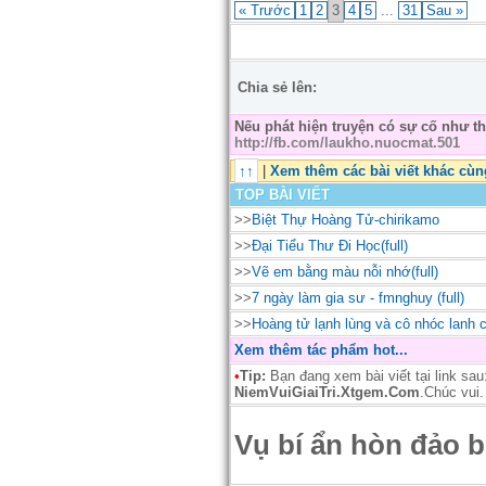
« Trước
1
2
3
4
5
...
31
Sau »
Chia sẻ lên:
Nếu phát hiện truyện có sự cố như 
http://fb.com/laukho.nuocmat.501
↑↑
|
Xem thêm các bài viết khác cu
TOP BÀI VIẾT
>>
Biệt Thự Hoàng Tử-chirikamo
>>
Đại Tiểu Thư Đi Học(full)
>>
Vẽ em bằng màu nỗi nhớ(full)
>>
7 ngày làm gia sư - fmnghuy (full)
>>
Hoàng tử lạnh lùng và cô nhóc lanh
Xem thêm tác phẩm hot...
•
Tip:
Bạn đang xem bài viết tại link sa
NiemVuiGiaiTri.Xtgem.Com
.Chúc vui.
Vụ bí ẩn hòn đảo b