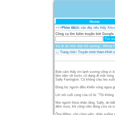
Home
>>>
Phím tắt
(ấn vào đây nếu thấy Xtsc
Công cụ tìm kiếm truyện bởi Google
Vụ bí ẩn hòn đảo bộ xương - Alfred 
↓↓
Trang chủ
>
Truyện trinh thám-Hình s
Bob cảm thấy ớn lạnh xương sống vì kí
lăm năm về trước cô đang đi một vòng n
Sally Farrington. Cô không chịu leo xu
Đúng lúc người điều khiển vòng ngựa gỗ 
Lời nói cuối cùng của cô là: "Tôi khôn
Mọi người thừa nhận rằng, Sally, do bất
đêm mưa, khi công viên đóng cửa và vắ
Ông Wibur, chủ công viên, nhảy xuống 