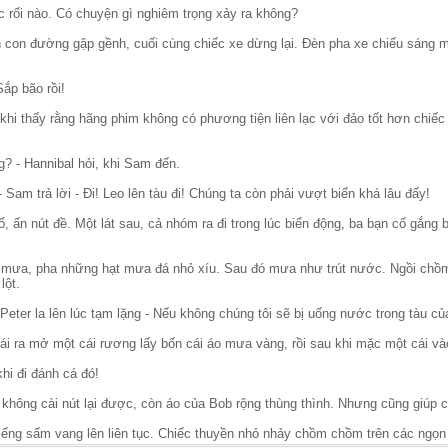
ắc rối nào. Có chuyện gì nghiêm trọng xảy ra không?
n con đường gập gềnh, cuối cùng chiếc xe dừng lại. Đèn pha xe chiếu sáng m
Sắp bão rồi!
khi thấy rằng hãng phim không có phương tiện liên lạc với đảo tốt hơn chiếc
? - Hannibal hỏi, khi Sam đến.
- Sam trả lời - Đi! Leo lên tàu đi! Chúng ta còn phải vượt biển khá lâu đấy!
 ấn nút đề. Một lát sau, cả nhóm ra đi trong lúc biển động, ba bạn cố gắng 
ận mưa, pha những hạt mưa đá nhỏ xíu. Sau đó mưa như trút nước. Ngồi ch
lột.
Peter la lên lúc tạm lặng - Nếu không chúng tôi sẽ bị uống nước trong tàu củ
i ra mở một cái rương lấy bốn cái áo mưa vàng, rồi sau khi mặc một cái và
khi đi đánh cá đó!
không cài nút lại được, còn áo của Bob rộng thùng thình. Nhưng cũng giúp 
tiếng sấm vang lên liên tục. Chiếc thuyền nhỏ nhảy chồm chồm trên các ngọn 