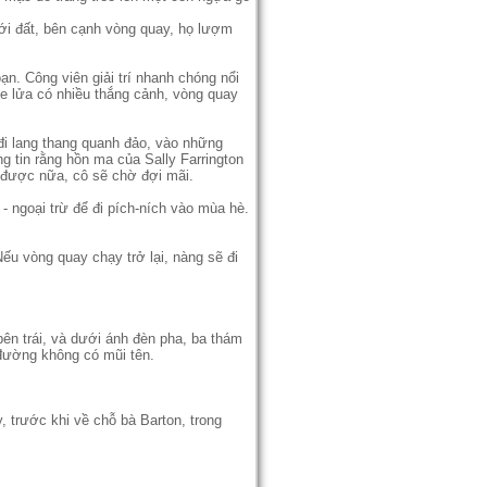
ưới đất, bên cạnh vòng quay, họ lượm
ạn. Công viên giải trí nhanh chóng nổi
e lửa có nhiều thắng cảnh, vòng quay
đi lang thang quanh đảo, vào những
 tin rằng hồn ma của Sally Farrington
y được nữa, cô sẽ chờ đợi mãi.
- ngoại trừ để đi pích-ních vào mùa hè.
ếu vòng quay chạy trở lại, nàng sẽ đi
ên trái, và dưới ánh đèn pha, ba thám
 đường không có mũi tên.
, trước khi về chỗ bà Barton, trong