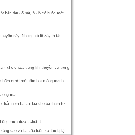
ột bến tàu đổ nát, ở đó có buộc một
 thuyền này. Nhưng có lẽ đây là tàu
bám cho chắc, trong khi thuyền cứ tròng
ồm hổm dưới một tấm bạt mỏng manh,
a ông mất!
o, hắn ném ba cái kia cho ba thám tử.
chống mưa được chút ít.
sóng cao và ba cậu luôn sợ tàu bị lật.