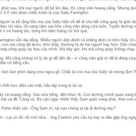
ài phút sau, khi mọi người đổ bộ lên đảo, thì công viên hoang vắng. Nhưng d
ứ S.F nên đoán chiếc khăn là của Sally Farrington.
gười ta kể rằng hồn ma của Sally hiện về để đi cho hết vòng quay bị gián đo
 dám tới nữa, rồi sang năm sau khu công viên đóng cửa luôn. Tuyến đường x
t rỉ và hoang tàn, trong khi năm tháng cứ trôi qua.
rrington vẫn dai dẳng. Nhiều người dân đánh cá khẳng định có nhìn thấy cô 
 con ma cũng đã được nhìn thấy, thường là do hai người hay hơn. Dân chúng
i xong vòng quay tai họa của mình. Mà bây giờ, khi mà vòng quay không chạ
Mà cũng không có lý do gì để đến đó - vì công viên giải trí đã bị đóng cửa 
đảo có tiếng xấu.
u - bọn làm phim đang sửa ngựa gỗ. Chắc là con ma của Sally sẽ mừng lắm! N
thổi trực diện vào mặt, hắn tập trung lo lái xe.
y và hoang vắng. Sau nửa tiếng, đến khúc rẽ. Con đường chính quẹo sang b
n trái và đề: Cảng cá. Ba cậu ngạc nhiên thấy Sam quẹo sang phải, theo con
 Peter nhận xét - Ông Sam ơi, tại sao chúng ta lại đi đường này?
i - Lại có rắc rối mới nữa... ông Crentch yêu cầu tụi bay ra đảo gặp ông ngay